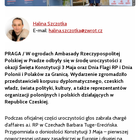
Halina Szczotka
E-mail:
halina.szczotka@zwrot.cz
PRAGA / W ogrodach Ambasady Rzeczypospolitej
Polskiej w Pradze odbyły się w środę uroczystości z
okazji Święta Konstytucji 3 Maja oraz Dnia Flagi RP i Dnia
Polonii i Polaków za Granicą. Wydarzenie zgromadziło
przedstawicieli korpusu dyplomatycznego, czeskich
władz, świata polityki, kultury, a także reprezentantów
organizacji polonijnych i polskich działających w
Republice Czeskiej.
Podczas oficjalnej części uroczystości głos zabrała chargé
d’affaires a.i. RP w Czechach Barbara Tuge-Erecińska.
Przypomniała o doniosłości Konstytucji 3 Maja – pierwszej
nowoczesnej ustawy zasadniczej w Europie i drugiej na