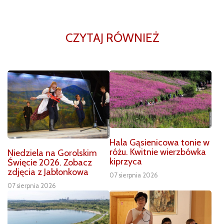
CZYTAJ RÓWNIEŻ
Hala Gąsienicowa tonie w
różu. Kwitnie wierzbówka
Niedziela na Gorolskim
kiprzyca
Święcie 2026. Zobacz
zdjęcia z Jabłonkowa
07 sierpnia 2026
07 sierpnia 2026