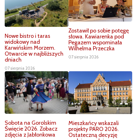
Zostawił po sobie potęgę
Nowe bistro i taras
słowa. Kawiarenka pod
widokowy nad
Pegazem wspominała
Karwińskim Morzem.
Wilhelma Przeczka
Otwarcie w najbliższych
07 sierpnia 2026
dniach
07 sierpnia 2026
Sobota na Gorolskim
Mieszkańcy wskazali
Święcie 2026. Zobacz
projekty PARO 2026.
zdjęcia z Jabłonkowa
Ostateczną decyzję