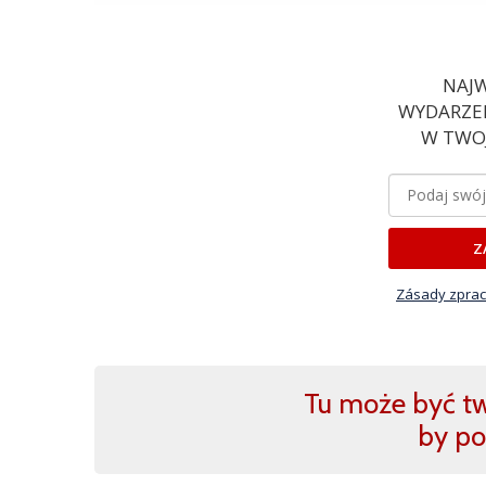
NAJW
WYDARZEN
W TWOJ
Z
Zásady zprac
Tu może być two
by po