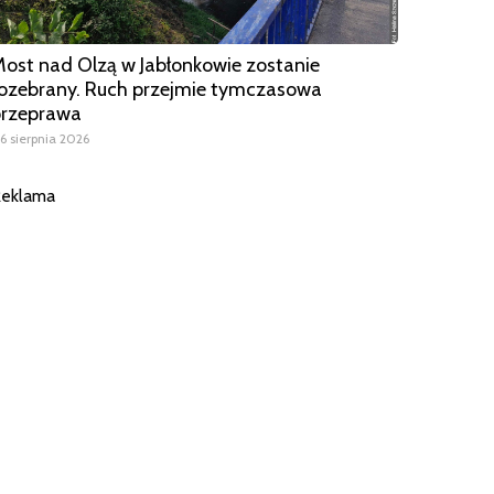
ost nad Olzą w Jabłonkowie zostanie
ozebrany. Ruch przejmie tymczasowa
przeprawa
6 sierpnia 2026
eklama