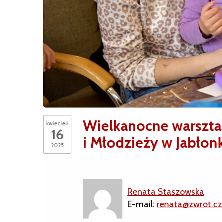
Wielkanocne warsztat
kwiecień
16
i Młodzieży w Jabłon
2025
Renata Staszowska
E-mail:
renata@zwrot.cz