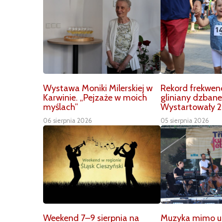
Wystawa Moniki Milerskiej w
Rekord frekwenc
Karwinie. „Pejzaże w moich
gliniany dzbane
myślach”
Wystartowały 2
06 sierpnia 2026
05 sierpnia 2026
Weekend 7–9 sierpnia na
Muzyka mimo up