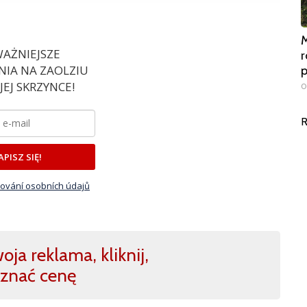
M
AŻNIEJSZE
r
IA NA ZAOLZIU
EJ SKRZYNCE!
0
R
APISZ SIĘ!
ování osobních údajů
ja reklama, kliknij,
znać cenę