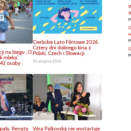
W
1
p
G
r
p
Cierlickie Lato Filmowe 2026.
Cztery dni dobrego kina z
G
ji na biegu „O
Polski, Czech i Słowacji
p
k mleka”.
05 sierpnia 2026
42 osoby
ału. Renata
Věra Palkovská nie wystartuje