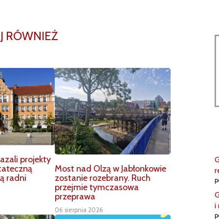
J RÓWNIEŻ
zali projekty
G
Most nad Olzą w Jabłonkowie
tateczną
r
zostanie rozebrany. Ruch
ą radni
p
przejmie tymczasowa
G
przeprawa
i
06 sierpnia 2026
p