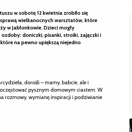
zu w sobotę 12 kwietnia zrobiło się
 sprawą wielkanocnych warsztatów, które
ży w Jabłonkowie. Dzieci mogły
doby: doniczki, pisanki, stroiki, zajączki i
 które na pewno upiększą niejedno
cydzieła, dorośli – mamy, babcie, ale i
 i poczęstować pysznym domowym ciastem. W
na rozmowy, wymianę inspiracji i podziwianie