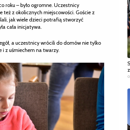
co roku – było ogromne. Uczestnicy
le też z okolicznych miejscowości. Goście z
li, jak wiele dzieci potrafią stworzyć
ła cała inicjatywa.
gół, a uczestnicy wrócili do domów nie tylko
 i z uśmiechem na twarzy.
S
z
0