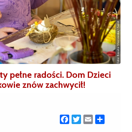
y pełne radości. Dom Dzieci
kowie znów zachwycił!
Facebook
Twitter
Email
Share