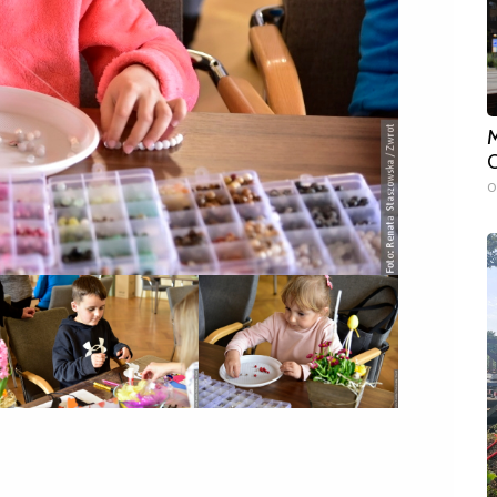
M
O
0