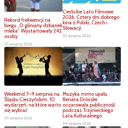
Cierlickie Lato Filmowe
2026. Cztery dni dobrego
Rekord frekwencji na
kina z Polski, Czech i
biegu „O gliniany dzbanek
Słowacji
mleka”. Wystartowały 242
osoby
05 sierpnia 2026
05 sierpnia 2026
Weekend 7–9 sierpnia na
Muzyka mimo upału.
Śląsku Cieszyńskim. 10
Renata Drössler
wydarzeń, na które warto
oczarowała publiczność
się wybrać
podczas Trzynieckiego
Lata Kulturalnego
05 sierpnia 2026
04 sierpnia 2026