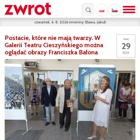
czwartek, 6. 8. 2026
imieniny
Sława, Jakub
Postacie, które nie mają twarzy. W
maj
29
Galerii Teatru Cieszyńskiego można
oglądać obrazy Franciszka Bałona
2023