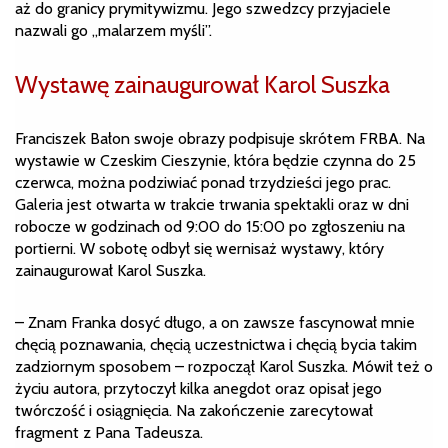
aż do granicy prymitywizmu. Jego szwedzcy przyjaciele
nazwali go „malarzem myśli”.
Wystawę zainaugurował Karol Suszka
Franciszek Bałon swoje obrazy podpisuje skrótem FRBA. Na
wystawie w Czeskim Cieszynie, która będzie czynna do 25
czerwca, można podziwiać ponad trzydzieści jego prac.
Galeria jest otwarta w trakcie trwania spektakli oraz w dni
robocze w godzinach od 9:00 do 15:00 po zgłoszeniu na
portierni. W sobotę odbył się wernisaż wystawy, który
zainaugurował Karol Suszka.
– Znam Franka dosyć długo, a on zawsze fascynował mnie
chęcią poznawania, chęcią uczestnictwa i chęcią bycia takim
zadziornym sposobem – rozpoczął Karol Suszka. Mówił też o
życiu autora, przytoczył kilka anegdot oraz opisał jego
twórczość i osiągnięcia. Na zakończenie zarecytował
fragment z Pana Tadeusza.