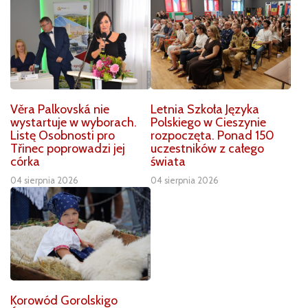
Věra Palkovská nie
Letnia Szkoła Języka
wystartuje w wyborach.
Polskiego w Cieszynie
Listę Osobnosti pro
rozpoczęta. Ponad 150
Třinec poprowadzi jej
uczestników z całego
córka
świata
04 sierpnia 2026
04 sierpnia 2026
Korowód Gorolskigo