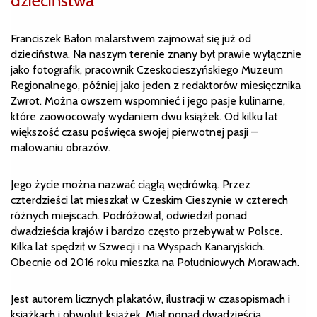
dzieciństwa
Franciszek Bałon malarstwem zajmował się już od
dzieciństwa. Na naszym terenie znany był prawie wyłącznie
jako fotografik, pracownik Czeskocieszyńskiego Muzeum
Regionalnego, później jako jeden z redaktorów miesięcznika
Zwrot. Można owszem wspomnieć i jego pasje kulinarne,
które zaowocowały wydaniem dwu książek. Od kilku lat
większość czasu poświęca swojej pierwotnej pasji –
malowaniu obrazów.
Jego życie można nazwać ciągłą wędrówką. Przez
czterdzieści lat mieszkał w Czeskim Cieszynie w czterech
różnych miejscach. Podróżował, odwiedził ponad
dwadzieścia krajów i bardzo często przebywał w Polsce.
Kilka lat spędził w Szwecji i na Wyspach Kanaryjskich.
Obecnie od 2016 roku mieszka na Południowych Morawach.
Jest autorem licznych plakatów, ilustracji w czasopismach i
książkach i obwolut książek. Miał ponad dwadzieścia