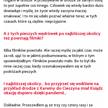
nogami w drodze. A przebywanie w drodze ze samym sobą
to jest zupełnie coś innego. Człowiek się wtedy bardzo dużo
dowiaduje i myślę, że życie wtedy zaczyna inaczej
smakować. I to mi się udało poznać właśnie teraz, w tych
czasach, które są ciężkie, nieprzyjazne.
A z tych pieszych wędrówek po najbliższej okolicy
też powstają filmiki?
Kilka filmików powstało. Ale raczej myślę za jakiś czas, może
za rok, ująć to w jakimś podsumowaniu, w którym o tym
opowiedziałbym. Filmików powstało mało. Bo to był dla
mnie raczej czas, kiedy rozsmakowywałem się w tych
podróżach pieszych.
I najbliższej okolicy… bo przyjrzeć się
wnikliwie
na
przykład drodze z Karwiny do Cieszyna miał Ksiądz
okazję dopiero dzięki pandemii…
Dokładnie. Przeszedłem ją ze trzy czy cztery razy i za