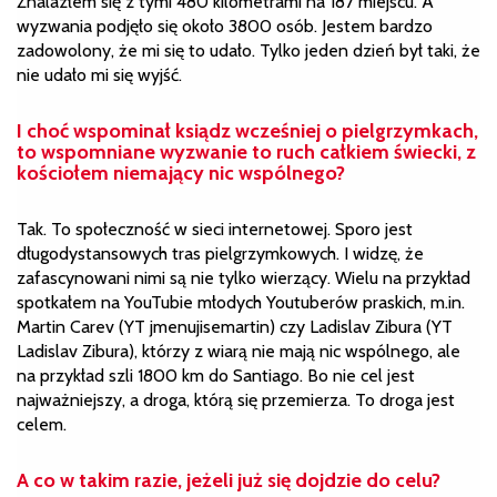
Znalazłem się z tymi 480 kilometrami na 187 miejscu. A
wyzwania podjęło się około 3800 osób. Jestem bardzo
zadowolony, że mi się to udało. Tylko jeden dzień był taki, że
nie udało mi się wyjść.
I choć wspominał ksiądz wcześniej o pielgrzymkach,
to wspomniane wyzwanie to ruch całkiem świecki, z
kościołem niemający nic wspólnego?
Tak. To społeczność w sieci internetowej. Sporo jest
długodystansowych tras pielgrzymkowych. I widzę, że
zafascynowani nimi są nie tylko wierzący. Wielu na przykład
spotkałem na YouTubie młodych Youtuberów praskich, m.in.
Martin Carev (YT jmenujisemartin) czy Ladislav Zibura (YT
Ladislav Zibura), którzy z wiarą nie mają nic wspólnego, ale
na przykład szli 1800 km do Santiago. Bo nie cel jest
najważniejszy, a droga, którą się przemierza. To droga jest
celem.
A co w takim razie, jeżeli już się dojdzie do celu?