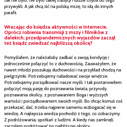
tak nie było, nie było takiej tradycji i ludzie chyba do tego
przywykli. A jak chcą iść na polską mszę, to idą do innych
parafii.
Wracając do księdza aktywności w Internecie.
Oprócz robienia transmisji z mszy i filmików z
dalekich, przedpandemicznych wyjazdów zaczął
też ksiądz zwiedzać najbliższą okolicę?
Pomyślałem, że należałoby zadbać o swoją kondycję i
jednocześnie połączyć to z duchowością. Zauważyłem, że
nawet młodzi poszukują duchowości i na przykład chodzą na
pielgrzymki. Potrzebujemy naładować swoje wnętrze.
Potrzebujemy porządkować nasze myśli. I tak postanowiłem
połączyć moją pasję do poznawania świata, przyrody,
poznawania okolicy, z poznawaniem Boga i wyższych
wartości i porządkowaniem swoich myśli. Bo chcąc komuś coś
przekazać, dać, trzeba najpierw samemu wzbogacać się w
wiedzę. A najlepsza wiedza pochodzi z tego, co zobaczymy.
Z podróżowania, spotkań z ludźmi. A kiedy nas zamknęli,
zacząłem podróżować po najbliższej okolicy.