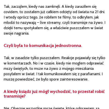
Tak, zacząłem, kiedy nas zamknęli. A kiedy zaraziłem się
covidem, to zostałem już całkiem odcięty od świata na 21 dni.
I wtedy oprócz tego, że robiłem te filmy, to odkryłem, jak
młodzi to nazywają – live streamy, czyli transmisje na żywo. I
dzięki temu spotykałem się, a właściwie puszczałem w świat
swoje nagrania.
Czyli była to komunikacja jednostronna
.
Tak, w zasadzie tylko puszczałem. Reakcje pojawiały się tylko
w komentarzach. No i w czasie, kiedy nie mogłem odprawiać
mszy świętych, to msze na żywo z mojego mieszkania
posyłałem w świat. I tak komunikowałem się z parafianami. I
muszę powiedzieć, że było spore zainteresowanie.
A kiedy ksiądz już mógł wychodzić, to przestał robić
transmisje?
Nie. Obecnie wszystkie msze święte, które odprawiam, są