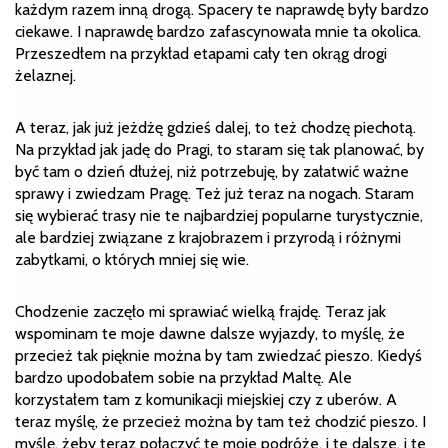
każdym razem inną drogą. Spacery te naprawdę były bardzo
ciekawe. I naprawdę bardzo zafascynowała mnie ta okolica.
Przeszedłem na przykład etapami cały ten okrąg drogi
żelaznej.
A teraz, jak już jeżdżę gdzieś dalej, to też chodzę piechotą.
Na przykład jak jadę do Pragi, to staram się tak planować, by
być tam o dzień dłużej, niż potrzebuję, by załatwić ważne
sprawy i zwiedzam Pragę. Też już teraz na nogach. Staram
się wybierać trasy nie te najbardziej popularne turystycznie,
ale bardziej związane z krajobrazem i przyrodą i różnymi
zabytkami, o których mniej się wie.
Chodzenie zaczęło mi sprawiać wielką frajdę. Teraz jak
wspominam te moje dawne dalsze wyjazdy, to myślę, że
przecież tak pięknie można by tam zwiedzać pieszo. Kiedyś
bardzo upodobałem sobie na przykład Maltę. Ale
korzystałem tam z komunikacji miejskiej czy z uberów. A
teraz myślę, że przecież można by tam też chodzić pieszo. I
myślę, żeby teraz połączyć te moje podróże, i te dalsze, i te