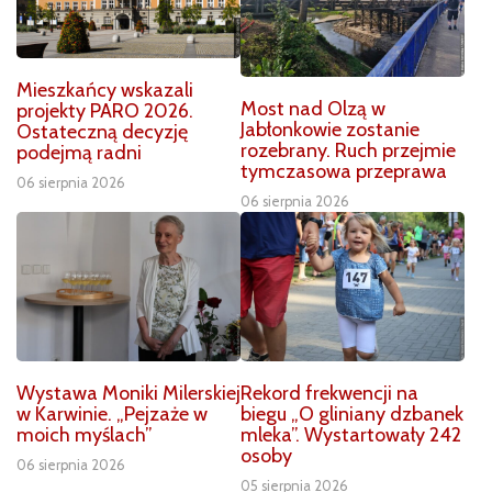
Mieszkańcy wskazali
Most nad Olzą w
projekty PARO 2026.
Jabłonkowie zostanie
Ostateczną decyzję
rozebrany. Ruch przejmie
podejmą radni
tymczasowa przeprawa
06 sierpnia 2026
06 sierpnia 2026
Wystawa Moniki Milerskiej
Rekord frekwencji na
w Karwinie. „Pejzaże w
biegu „O gliniany dzbanek
moich myślach”
mleka”. Wystartowały 242
osoby
06 sierpnia 2026
05 sierpnia 2026