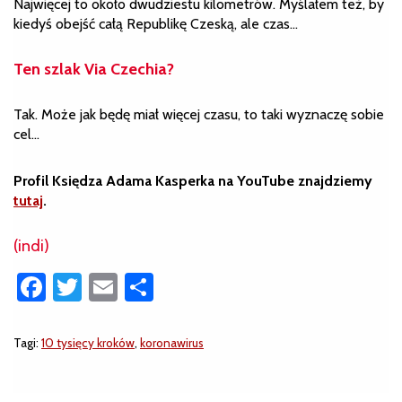
Najwięcej to około dwudziestu kilometrów. Myślałem też, by
kiedyś obejść całą Republikę Czeską, ale czas…
Ten szlak Via Czechia?
Tak. Może jak będę miał więcej czasu, to taki wyznaczę sobie
cel…
Profil Księdza Adama Kasperka na YouTube znajdziemy
tutaj
.
(indi)
Facebook
Twitter
Email
Share
Tagi:
10 tysięcy kroków
,
koronawirus