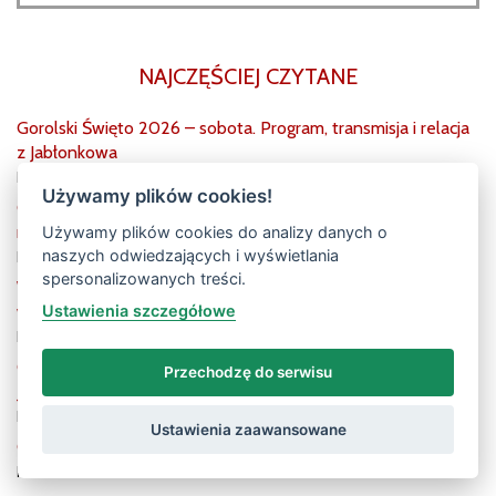
NAJCZĘŚCIEJ CZYTANE
Gorolski Święto 2026 – sobota. Program, transmisja i relacja
z Jabłonkowa
posted on 1. 8. 2026
Używamy plików cookies!
Gorolski Święto 2026 – niedziela. Program, transmisja i
relacja z Jabłonkowa
Używamy plików cookies do analizy danych o
naszych odwiedzających i wyświetlania
posted on 2. 8. 2026
spersonalizowanych treści.
Weekend 31 lipca–2 sierpnia na Śląsku Cieszyńskim. 10
Ustawienia szczegółowe
wydarzeń, na które warto się wybrać
posted on 31. 7. 2026
Gorolski Święto 2026 – piątek. Program, transmisja i relacja z
Przechodzę do serwisu
Jabłonkowa [aktualizacja]
posted on 31. 7. 2026
Ustawienia zaawansowane
Gorolski Święto 2026 w Jabłonkowie. Program i bilety
posted on 31. 7. 2026