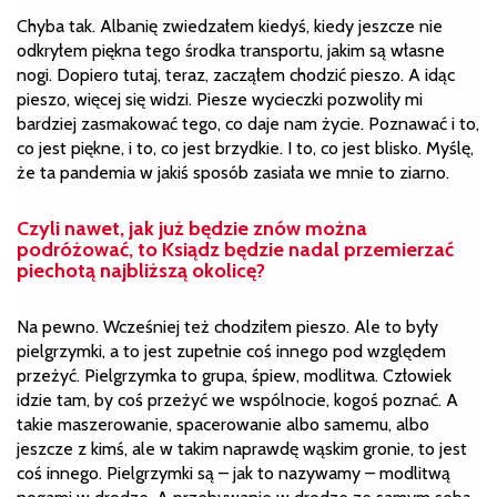
Chyba tak. Albanię zwiedzałem kiedyś, kiedy jeszcze nie
odkryłem piękna tego środka transportu, jakim są własne
nogi. Dopiero tutaj, teraz, zacząłem chodzić pieszo. A idąc
pieszo, więcej się widzi. Piesze wycieczki pozwoliły mi
bardziej zasmakować tego, co daje nam życie. Poznawać i to,
co jest piękne, i to, co jest brzydkie. I to, co jest blisko. Myślę,
że ta pandemia w jakiś sposób zasiała we mnie to ziarno.
Czyli nawet, jak już będzie znów można
podróżować, to Ksiądz będzie nadal przemierzać
piechotą najbliższą okolicę?
Na pewno. Wcześniej też chodziłem pieszo. Ale to były
pielgrzymki, a to jest zupełnie coś innego pod względem
przeżyć. Pielgrzymka to grupa, śpiew, modlitwa. Człowiek
idzie tam, by coś przeżyć we wspólnocie, kogoś poznać. A
takie maszerowanie, spacerowanie albo samemu, albo
jeszcze z kimś, ale w takim naprawdę wąskim gronie, to jest
coś innego. Pielgrzymki są – jak to nazywamy – modlitwą