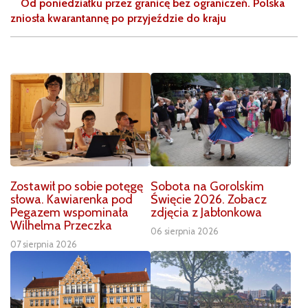
Od poniedziałku przez granicę bez ograniczeń. Polska
zniosła kwarantannę po przyjeździe do kraju
Zostawił po sobie potęgę
Sobota na Gorolskim
słowa. Kawiarenka pod
Święcie 2026. Zobacz
Pegazem wspominała
zdjęcia z Jabłonkowa
Wilhelma Przeczka
06 sierpnia 2026
07 sierpnia 2026