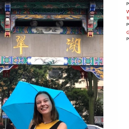
p
W
1
p
G
p