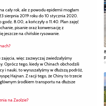
na cały rok, ale z powodu epidemii mogłam
 23 sierpnia 2019 roku do 10 stycznia 2020.
 godz. 8.00, a kończyły o 11.40. Plan zajęć
uchanie, pisanie oraz konwersację z
ę jeszcze na chińskie rysowanie.
inach?
8
 zajęcia, więc zazwyczaj zwiedzałyśmy
0
my. Oprócz tego, kiedy w Chinach obchodzili
acy i nauki, to wyruszałyśmy w dłuższą podróż,
spę Hajnan. Z racji tego, że Chiny to trzecie
, głównym środkiem transportu na dłuższe
nia na Zaolzie?