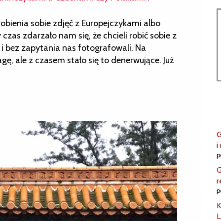
obienia sobie zdjęć z Europejczykami albo
 czas zdarzało nam się, że chcieli robić sobie z
 i bez zapytania nas fotografowali. Na
ę, ale z czasem stało się to denerwujące. Już
G
i
p
G
r
p
K
L