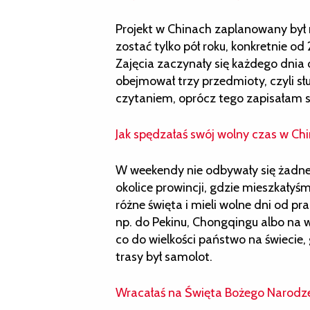
Projekt w Chinach zaplanowany był 
zostać tylko pół roku, konkretnie od
Zajęcia zaczynały się każdego dnia o
obejmował trzy przedmioty, czyli sł
czytaniem, oprócz tego zapisałam si
Jak spędzałaś swój wolny czas w Ch
W weekendy nie odbywały się żadne
okolice prowincji, gdzie mieszkałyś
różne święta i mieli wolne dni od pr
np. do Pekinu, Chongqingu albo na wy
co do wielkości państwo na świecie
trasy był samolot.
Wracałaś na Święta Bożego Narodze