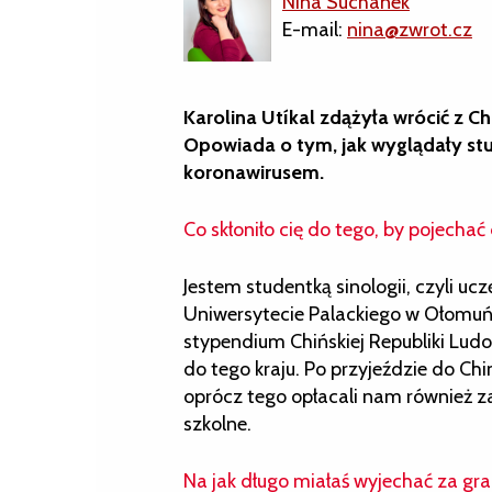
Nina Suchanek
E-mail:
nina@zwrot.cz
Karolina Utíkal zdążyła wrócić z
Opowiada o tym, jak wyglądały stu
koronawirusem.
Co skłoniło cię do tego, by pojechać
Jestem studentką sinologii, czyli ucz
Uniwersytecie Palackiego w Ołomuń
stypendium Chińskiej Republiki Lud
do tego kraju. Po przyjeździe do C
oprócz tego opłacali nam również 
szkolne.
Na jak długo miałaś wyjechać za gra