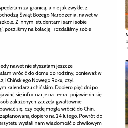
spędziłam za granicą, a nie jak zwykle, z
 obchodzą Świąt Bożego Narodzenia, nawet w
 szkole. Z innymi studentami sami sobie
”, poszliśmy na kolację i rozdaliśmy sobie
M
p
0
tedy nawet nie słyszałam jeszcze
ałam wrócić do domu do rodziny, ponieważ w
zji Chińskiego Nowego Roku, czyli
ym kalendarzu chińskim. Dopiero pięć dni po
wiać się informacje na temat pojawienia się
 osób zakażonych zaczęła gwałtownie
awiać się, czy będę mogła wrócić do Chin,
zaplanowaną dopiero na 24 lutego. Powrót do
niwersytetu wysłali nam wiadomość o chwilowym