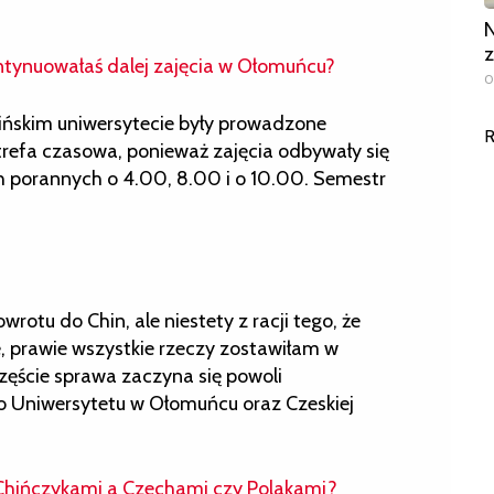
N
z
ntynuowałaś dalej zajęcia w Ołomuńcu?
0
hińskim uniwersytecie były prowadzone
R
refa czasowa, ponieważ zajęcia odbywały się
ch porannych o 4.00, 8.00 i o 10.00. Semestr
wrotu do Chin, ale niestety z racji tego, że
, prawie wszystkie rzeczy zostawiłam w
zęście sprawa zaczyna się powoli
 Uniwersytetu w Ołomuńcu oraz Czeskiej
 Chińczykami a Czechami czy Polakami?