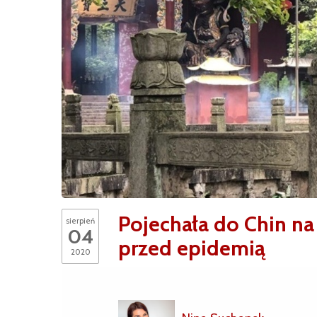
Pojechała do Chin na
sierpień
04
przed epidemią
2020