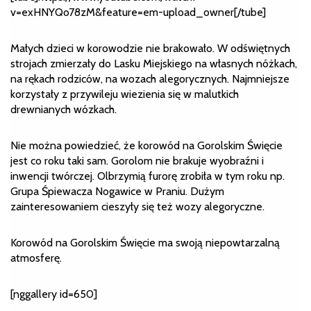
v=exHNYQo78zM&feature=em-upload_owner[/tube]
Małych dzieci w korowodzie nie brakowało. W odświętnych
strojach zmierzały do Lasku Miejskiego na własnych nóżkach,
na rękach rodziców, na wozach alegorycznych. Najmniejsze
korzystały z przywileju wiezienia się w malutkich
drewnianych wózkach.
Nie można powiedzieć, że korowód na Gorolskim Święcie
jest co roku taki sam. Gorolom nie brakuje wyobraźni i
inwencji twórczej. Olbrzymią furorę zrobiła w tym roku np.
Grupa Śpiewacza Nogawice w Praniu. Dużym
zainteresowaniem cieszyły się też wozy alegoryczne.
Korowód na Gorolskim Święcie ma swoją niepowtarzalną
atmosferę.
[nggallery id=650]