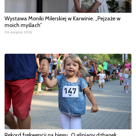
Wystawa Moniki Milerskiej w Karwinie. „Pejzaże w
moich myślach”
06 sierpnia 2026
Rekord frekwencji na biegu „O gliniany dzbanek