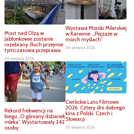
Wystawa Moniki Milerskiej
Most nad Olzą w
w Karwinie. „Pejzaże w
Jabłonkowie zostanie
moich myślach”
rozebrany. Ruch przejmie
06 sierpnia 2026
tymczasowa przeprawa
06 sierpnia 2026
Cierlickie Lato Filmowe
2026. Cztery dni dobrego
Rekord frekwencji na
kina z Polski, Czech i
biegu „O gliniany dzbanek
Słowacji
mleka”. Wystartowały 242
osoby
05 sierpnia 2026