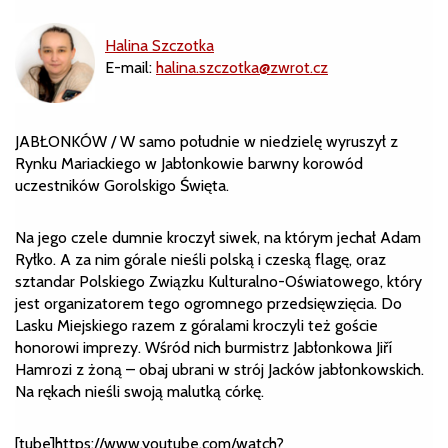
Halina Szczotka
E-mail:
halina.szczotka@zwrot.cz
JABŁONKÓW / W samo południe w niedzielę wyruszył z
Rynku Mariackiego w Jabłonkowie barwny korowód
uczestników Gorolskigo Święta.
Na jego czele dumnie kroczył siwek, na którym jechał Adam
Ryłko. A za nim górale nieśli polską i czeską flagę, oraz
sztandar Polskiego Związku Kulturalno-Oświatowego, który
jest organizatorem tego ogromnego przedsięwzięcia. Do
Lasku Miejskiego razem z góralami kroczyli też goście
honorowi imprezy. Wśród nich burmistrz Jabłonkowa Jiří
Hamrozi z żoną – obaj ubrani w strój Jacków jabłonkowskich.
Na rękach nieśli swoją malutką córkę.
[tube]https://www.youtube.com/watch?