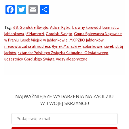
Facebook
Twitter
Email
Share
Tagi:
68. Gorolskie Święto
,
Adam Ryłko
,
barwny korowód
,
burmistrz
Jabłonkowa Jiří Hamrozi
,
Gorolski Święto
,
Grupa Śpiewacza Nogawice
w Praniu
,
Lasek Miejski w Jabłonkowie
,
MK PZKO Jabłonków
,
niepowtarzalna atmosfera
,
Rynek Mariacki w Jabłonkowie
,
siwek
,
strój
Jacków
,
sztandar Polskiego Związku Kulturalno-Oświatowego
,
uczestnicy Gorolskigo Święta
,
wozy alegoryczne
NAJWAŻNIEJSZE WYDARZENIA NA ZAOLZIU
W TWOJEJ SKRZYNCE!