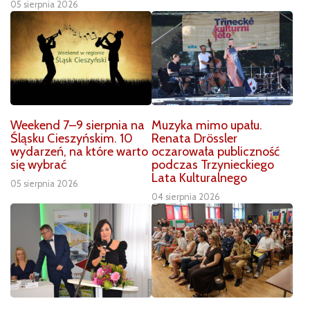
05 sierpnia 2026
Weekend 7–9 sierpnia na
Muzyka mimo upału.
Śląsku Cieszyńskim. 10
Renata Drössler
wydarzeń, na które warto
oczarowała publiczność
się wybrać
podczas Trzynieckiego
Lata Kulturalnego
05 sierpnia 2026
04 sierpnia 2026