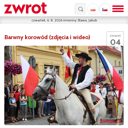
czwartek, 6. 8. 2026
imieniny
Sława, Jakub
Barwny korowód (zdjęcia i wideo)
sierpień
04
2015