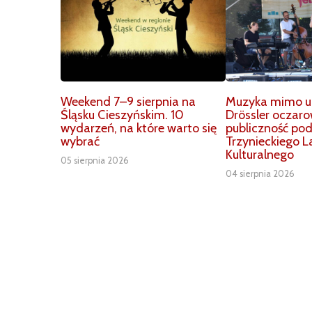
Weekend 7–9 sierpnia na
Muzyka mimo up
Śląsku Cieszyńskim. 10
Drössler oczar
wydarzeń, na które warto się
publiczność po
wybrać
Trzynieckiego L
Kulturalnego
05 sierpnia 2026
04 sierpnia 2026