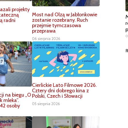
zali projekty
Most nad Olzą w Jabłonkowie
tateczną
M
zostanie rozebrany. Ruch
ą radni
r
przejmie tymczasowa
przeprawa
0
06 sierpnia 2026
R
Cierlickie Lato Filmowe 2026.
Cztery dni dobrego kina z
ji na biegu „O
Polski, Czech i Słowacji
k mleka”.
05 sierpnia 2026
42 osoby