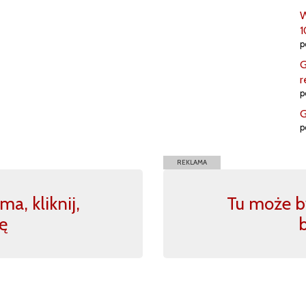
W
1
p
G
r
p
G
p
REKLAMA
a, kliknij,
Tu może by
ę