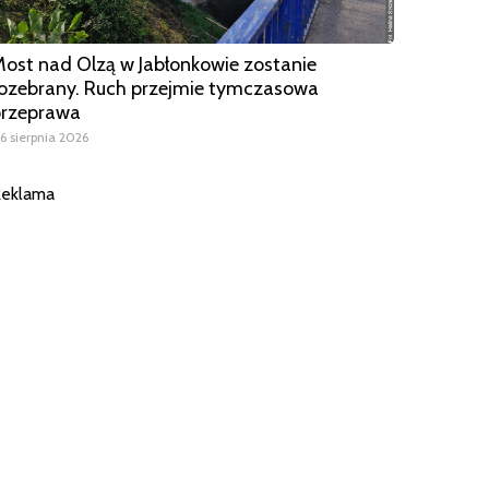
ost nad Olzą w Jabłonkowie zostanie
ozebrany. Ruch przejmie tymczasowa
przeprawa
6 sierpnia 2026
eklama