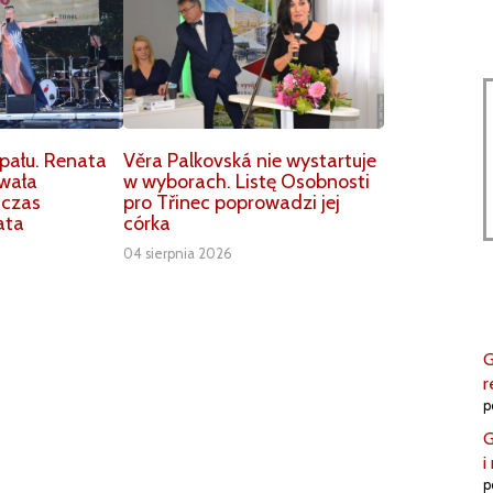
ału. Renata
Věra Palkovská nie wystartuje
owała
w wyborach. Listę Osobnosti
dczas
pro Třinec poprowadzi jej
ata
córka
04 sierpnia 2026
G
r
p
G
i
p