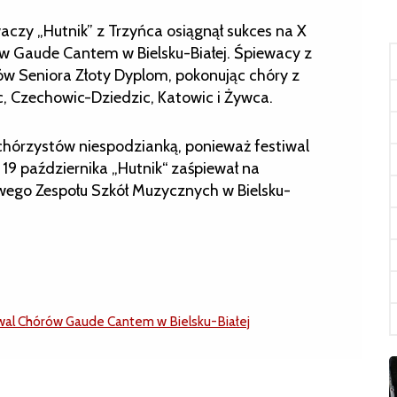
aczy „Hutnik” z Trzyńca osiągnął sukces na X
 Gaude Cantem w Bielsku-Białej. Śpiewacy z
rów Seniora Złoty Dyplom,
pokonując chóry z
ic, Czechowic-Dziedzic, Katowic i Żywca.
 chórzystów niespodzianką, ponieważ festiwal
 19 października „Hutnik“ zaśpiewał na
wego Zespołu Szkół Muzycznych w Bielsku-
al Chórów Gaude Cantem w Bielsku-Białej