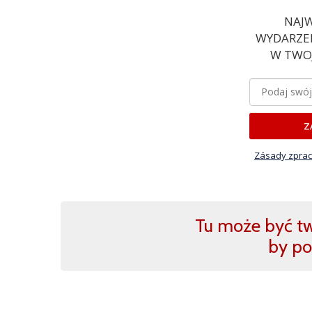
NAJW
WYDARZEN
W TWOJ
Z
Zásady zprac
Tu może być two
by po