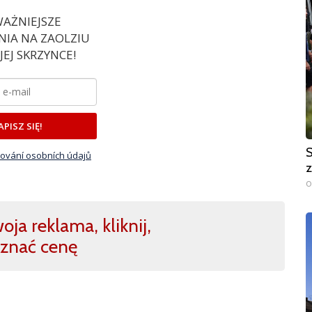
AŻNIEJSZE
IA NA ZAOLZIU
EJ SKRZYNCE!
APISZ SIĘ!
S
ování osobních údajů
z
0
ja reklama, kliknij,
znać cenę