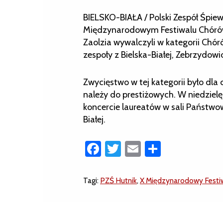
BIELSKO-BIAŁA / Polski Zespół Śpiew
Międzynarodowym Festiwalu Chórów
Zaolzia wywalczyli w kategorii Chó
zespoły z Bielska-Białej, Zebrzydow
Zwycięstwo w tej kategorii było dla
należy do prestiżowych. W niedzielę
koncercie laureatów w sali Państwo
Białej.
Facebook
Twitter
Email
Share
Tagi:
PZŚ Hutnik
,
X Międzynarodowy Festiw