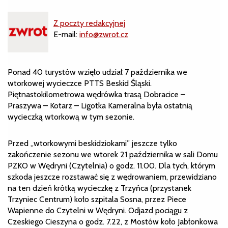
Z poczty redakcyjnej
E-mail:
info@zwrot.cz
Ponad 40 turystów wzięło udział 7 października we
wtorkowej wycieczce PTTS Beskid Śląski.
Piętnastokilometrowa wędrówka trasą Dobracice –
Praszywa – Kotarz – Ligotka Kameralna była ostatnią
wycieczką wtorkową w tym sezonie.
Przed „wtorkowymi beskidziokami” jeszcze tylko
zakończenie sezonu we wtorek 21 października w sali Domu
PZKO w Wędryni (Czytelnia) o godz. 11.00. Dla tych, którym
szkoda jeszcze rozstawać się z wędrowaniem, przewidziano
na ten dzień krótką wycieczkę z Trzyńca (przystanek
Trzyniec Centrum) koło szpitala Sosna, przez Piece
Wapienne do Czytelni w Wędryni. Odjazd pociągu z
Czeskiego Cieszyna o godz. 7.22, z Mostów koło Jabłonkowa