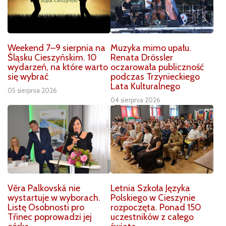
Weekend 7–9 sierpnia na
Muzyka mimo upału.
Śląsku Cieszyńskim. 10
Renata Drössler
wydarzeń, na które warto
oczarowała publiczność
się wybrać
podczas Trzynieckiego
Lata Kulturalnego
05 sierpnia 2026
04 sierpnia 2026
Věra Palkovská nie
Letnia Szkoła Języka
wystartuje w wyborach.
Polskiego w Cieszynie
Listę Osobnosti pro
rozpoczęta. Ponad 150
Třinec poprowadzi jej
uczestników z całego