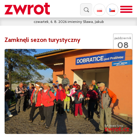
czwartek, 6. 8. 2026
imieniny
Sława, Jakub
Zamknęli sezon turystyczny
październik
08
2014