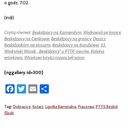
o godz. 7.02.
(indi)
Czytaj również:
Beskidziocy na Kamienitym
,
Wędrowali po kyrpce
,
Beskidziocy na Cieńkowie
,
Beskidziocy na granicy
,
Deszcz
Beskidziokóm nie straszny
,
Beskidziocy na Kozubowej
,
33.
Wędryński Wandr
,
„Beskidziocy” u PTTK-owców
,
Kolejna
wtorkowa
,
Wtorkowi turyści rozpoczęli sezon
[nggallery id=300]
Facebook
Twitter
Email
Share
Tagi:
Dobracice
,
Kotarz
,
Ligotka Kameralna
,
Praszywa
,
PTTS Beskid
Śląski