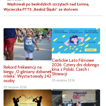
Wędrowali po beskidzkich szczytach nad Łomną.
Wycieczka PTTS „Beskid Śląski” ze słońcem
Cierlickie Lato Filmowe
2026. Cztery dni dobrego
Rekord frekwencji na
kina z Polski, Czech i
biegu „O gliniany dzbanek
Słowacji
mleka”. Wystartowały 242
osoby
05 sierpnia 2026
05 sierpnia 2026