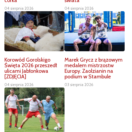
córka
świata
04 sierpnia 2026
04 sierpnia 2026
Korowód Gorolskigo
Marek Grycz z brązowym
Święta 2026 przeszedł
medalem mistrzostw
ulicami Jabłonkowa
Europy. Zaolzianin na
[ZDJĘCIA]
podium w Stambule
04 sierpnia 2026
03 sierpnia 2026