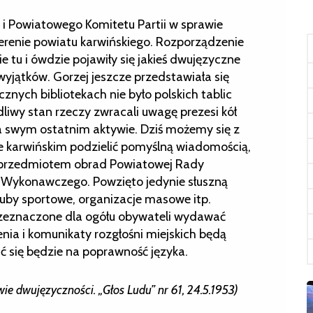
 Powiatowego Komitetu Partii w sprawie
erenie powiatu karwińskiego. Rozporządzenie
e tu i ówdzie pojawiły się jakieś dwujęzyczne
 wyjątków. Gorzej jeszcze przedstawiała się
cznych bibliotekach nie było polskich tablic
edliwy stan rzeczy zwracali uwagę prezesi kół
 swym ostatnim aktywie. Dziś możemy się z
 karwińskim podzielić pomyślną wiadomością,
ę przedmiotem obrad Powiatowej Rady
 Wykonawczego. Powzięto jedynie słuszną
kluby sportowe, organizacje masowe itp.
przeznaczone dla ogółu obywateli wydawać
nia i komunikaty rozgłośni miejskich będą
 się będzie na poprawność języka.
 dwujęzyczności. „Głos Ludu” nr 61, 24.5.1953)