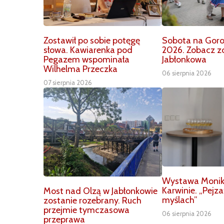
Zostawił po sobie potęgę
Sobota na Goro
słowa. Kawiarenka pod
2026. Zobacz zd
Pegazem wspominała
Jabłonkowa
Wilhelma Przeczka
06 sierpnia 2026
07 sierpnia 2026
Wystawa Moniki 
Karwinie. „Pejz
Most nad Olzą w Jabłonkowie
myślach”
zostanie rozebrany. Ruch
przejmie tymczasowa
06 sierpnia 2026
przeprawa