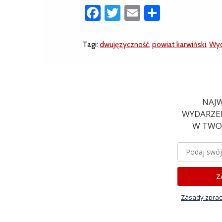
Facebook
Twitter
Email
Share
Tagi:
dwujęzyczność
,
powiat karwiński
,
Wyd
NAJW
WYDARZEN
W TWOJ
Z
Zásady zprac