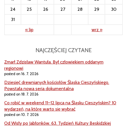
24
25
26
27
28
29
30
31
« lip
wrz »
NAJCZĘŚCIEJ CZYTANE
Zmarł Zdzisław Wantuła. Był człowiekiem oddanym
regionowi
posted on 16. 7. 2026
Dziesięć drewnianych kościołów Śląska Cieszyńskiego.
Powstała nowa seria dokumentalna
posted on 18. 7. 2026
Co robić w weekend 11–12 lipca na Śląsku Cieszyńskim? 10
wydarzeń, na które warto się wybrać
posted on 10. 7. 2026
Od Wisły po Jabłonków. 63. Tydzień Kultury Beskidzkiej