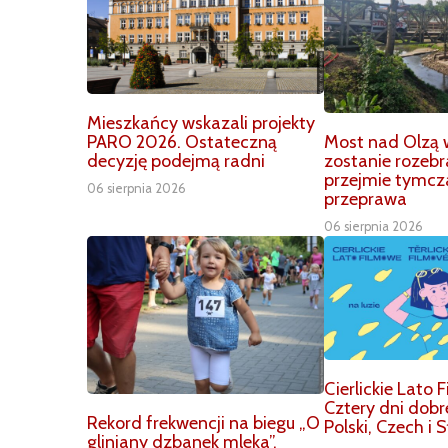
Mieszkańcy wskazali projekty
Most nad Olzą 
PARO 2026. Ostateczną
zostanie rozebr
decyzję podejmą radni
przejmie tymc
06 sierpnia 2026
przeprawa
06 sierpnia 2026
Cierlickie Lato
Cztery dni dobr
Rekord frekwencji na biegu „O
Polski, Czech i 
gliniany dzbanek mleka”.