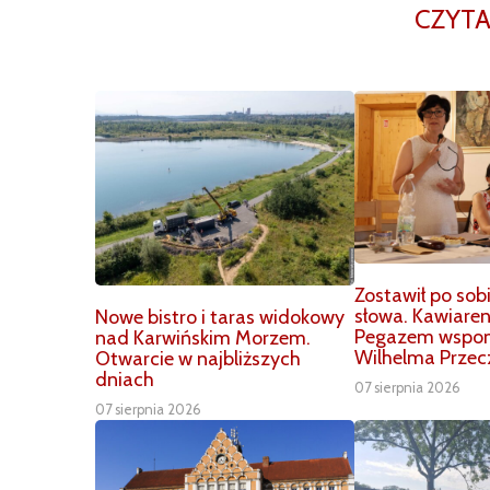
CZYTA
Zostawił po sob
słowa. Kawiare
Nowe bistro i taras widokowy
Pegazem wspom
nad Karwińskim Morzem.
Wilhelma Przec
Otwarcie w najbliższych
dniach
07 sierpnia 2026
07 sierpnia 2026