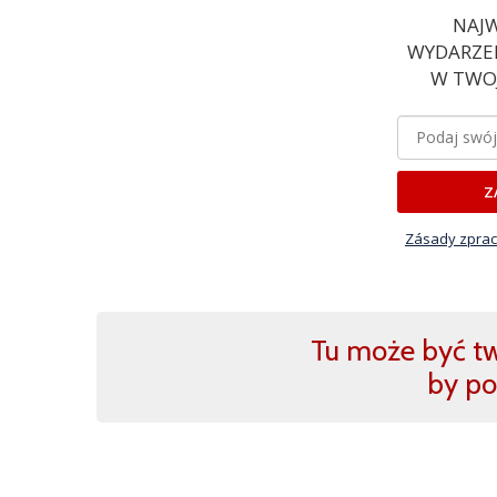
NAJW
WYDARZEN
W TWOJ
Z
Zásady zprac
Tu może być two
by po