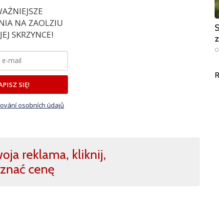
AŻNIEJSZE
IA NA ZAOLZIU
S
EJ SKRZYNCE!
z
0
R
APISZ SIĘ!
ování osobních údajů
ja reklama, kliknij,
znać cenę