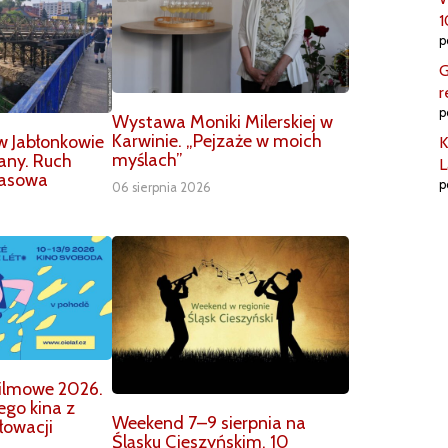
1
p
G
r
p
Wystawa Moniki Milerskiej w
Karwinie. „Pejzaże w moich
w Jabłonkowie
K
myślach”
any. Ruch
L
zasowa
p
06 sierpnia 2026
 Filmowe 2026.
ego kina z
Weekend 7–9 sierpnia na
Słowacji
Śląsku Cieszyńskim. 10