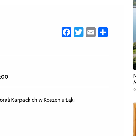
Facebook
Twitter
Email
Share
N
:00
M
0
ali Karpackich w Koszeniu Łąki