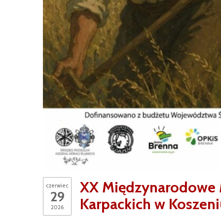
XX Międzynarodowe M
czerwiec
29
Karpackich w Koszeni
2026