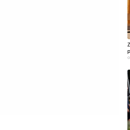
Z
p
0