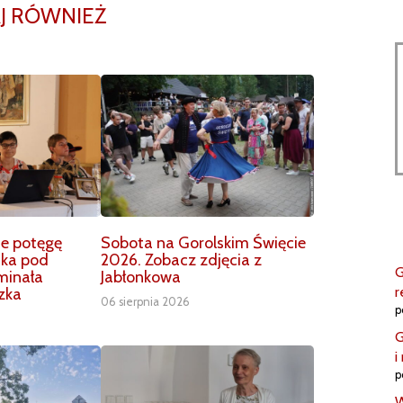
J RÓWNIEŻ
ie potęgę
Sobota na Gorolskim Święcie
nka pod
2026. Zobacz zdjęcia z
G
inała
Jabłonkowa
r
zka
06 sierpnia 2026
p
G
i
p
W