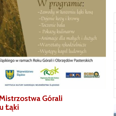
istrzostwa Górali
u Łąki