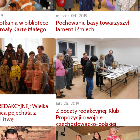
19
marzec
04
2019
tkania w bibliotece
Pochowaniu basy towarzyszył
ymały Kartę Małego
lament i śmiech
luty
25
2019
EDAKCYJNEJ: Wielka
Z poczty redakcyjnej: Klub
ca pojechała z
Propozycji o wojnie
Litwę
czechosłowacko-polskiej