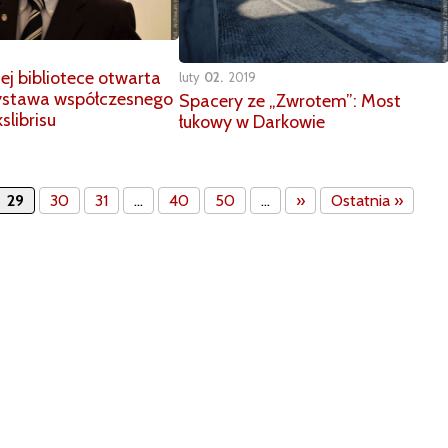
ej bibliotece otwarta
luty
02
2019
ystawa współczesnego
Spacery ze „Zwrotem”: Most
slibrisu
łukowy w Darkowie
29
30
31
...
40
50
...
»
Ostatnia »