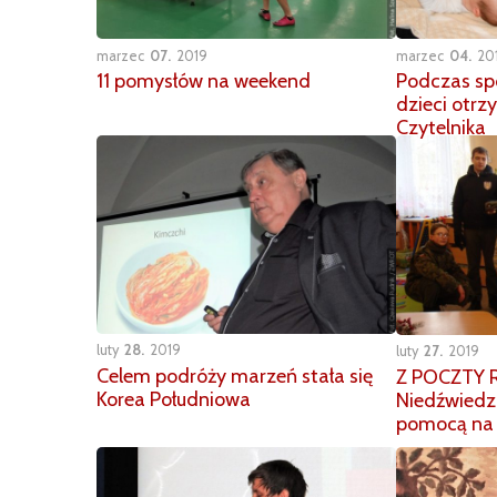
marzec
07
2019
marzec
04
20
11 pomysłów na weekend
Podczas spo
dzieci otrz
Czytelnika
luty
28
2019
luty
27
2019
Celem podróży marzeń stała się
Z POCZTY R
Korea Południowa
Niedźwiedzi
pomocą na 