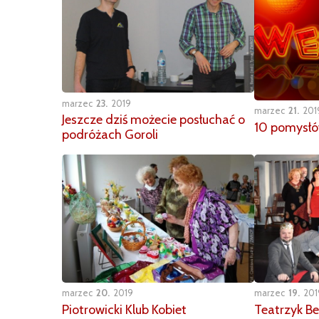
marzec
23
2019
marzec
21
201
Jeszcze dziś możecie posłuchać o
10 pomysłó
podróżach Goroli
marzec
20
2019
marzec
19
201
Piotrowicki Klub Kobiet
Teatrzyk Be