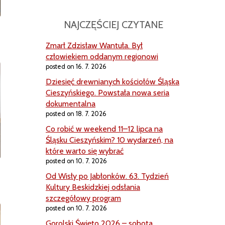
NAJCZĘŚCIEJ CZYTANE
Zmarł Zdzisław Wantuła. Był
człowiekiem oddanym regionowi
posted on 16. 7. 2026
Dziesięć drewnianych kościołów Śląska
Cieszyńskiego. Powstała nowa seria
dokumentalna
posted on 18. 7. 2026
Co robić w weekend 11–12 lipca na
Śląsku Cieszyńskim? 10 wydarzeń, na
które warto się wybrać
posted on 10. 7. 2026
Od Wisły po Jabłonków. 63. Tydzień
Kultury Beskidzkiej odsłania
szczegółowy program
posted on 10. 7. 2026
Gorolski Święto 2026 – sobota.