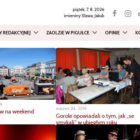
piątek, 7. 8. 2026
imieniny
Sława, Jakub
Y REDAKCYJNEJ
ZAOLZIE W PIGUŁCE
OPINIE
K
19
marzec
25
2019
w na weekend
Gorole opowiadali o tym, jak „se
smykali” w ubiegłym roku