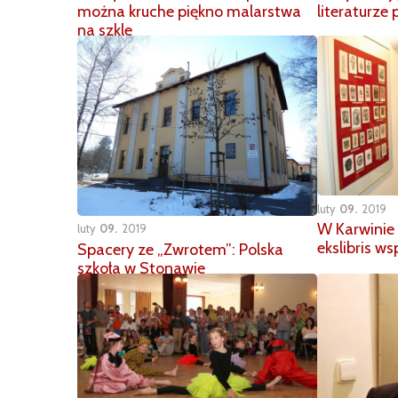
można kruche piękno malarstwa
literaturze 
na szkle
luty
09
2019
W Karwinie
luty
09
2019
ekslibris w
Spacery ze „Zwrotem”: Polska
szkoła w Stonawie