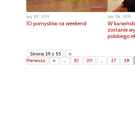
luty
07
2019
luty
06
2019
10 pomysłów na weekend
W karwiński
zostanie w
polskiego ek
Strona 29 z 55
«
Pierwsza
«
...
10
20
...
27
28