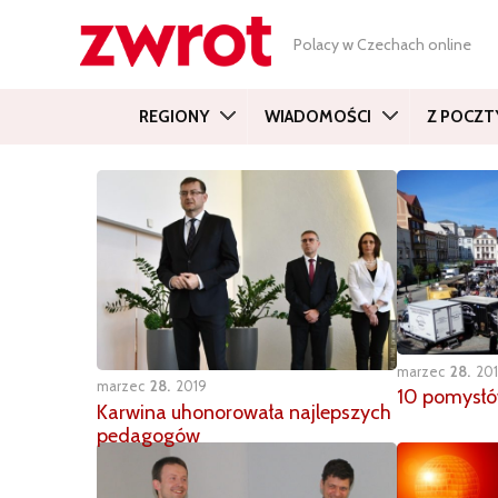
Polacy w Czechach online
REGIONY
WIADOMOŚCI
Z POCZT
marzec
28
20
marzec
28
2019
10 pomysłó
Karwina uhonorowała najlepszych
pedagogów