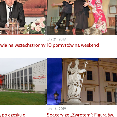
luty
21
2019
awia na wszechstronny
10 pomysłów na weekend
luty
16
2019
 po czesku o
Spacery ze „Zwrotem”: Figura św.