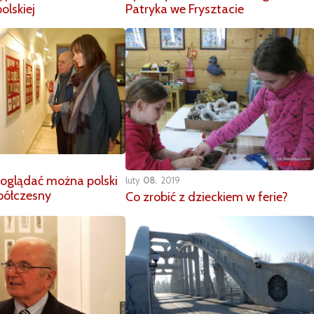
polskiej
Patryka we Frysztacie
 oglądać można polski
luty
08
2019
spółczesny
Co zrobić z dzieckiem w ferie?