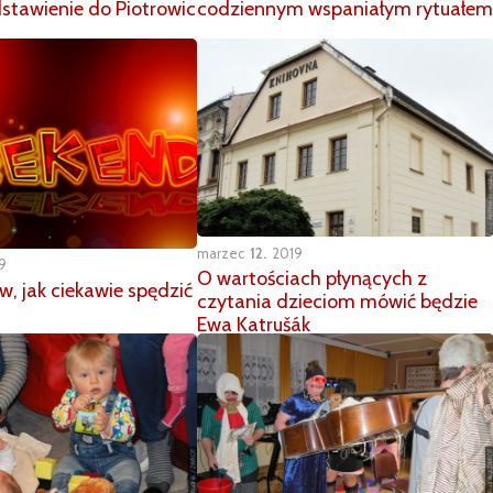
stawienie do Piotrowic
codziennym wspaniałym rytuałem
marzec
12
2019
9
O wartościach płynących z
, jak ciekawie spędzić
czytania dzieciom mówić będzie
Ewa Katrušák