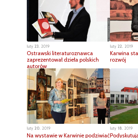
luty
23
2019
luty
22
2019
Ostrawski literaturoznawca
Karwina st
zaprezentował dzieła polskich
rozwój
autorów
luty
20
2019
luty
18
2019
Na wystawie w Karwinie podziwiać
Podyskutują