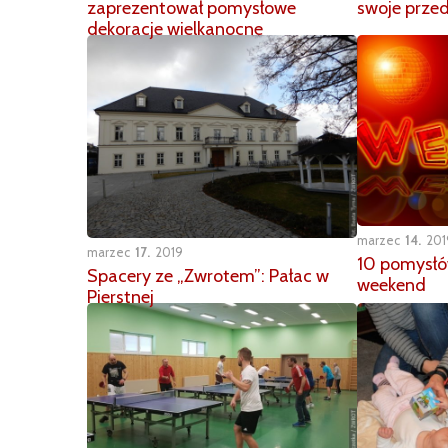
zaprezentował pomysłowe
swoje przed
dekoracje wielkanocne
marzec
14
201
marzec
17
2019
10 pomysłów
Spacery ze „Zwrotem”: Pałac w
weekend
Pierstnej