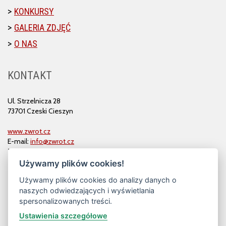
KONKURSY
GALERIA ZDJĘĆ
O NAS
KONTAKT
Ul. Strzelnicza 28
73701 Czeski Cieszyn
www.zwrot.cz
E-mail:
info@zwrot.cz
Tel. i faks: 558 711 582
Używamy plików cookies!
Używamy plików cookies do analizy danych o
naszych odwiedzających i wyświetlania
spersonalizowanych treści.
Ustawienia szczegółowe