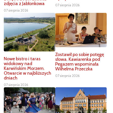
zdjęcia z Jabłonkowa
07 sierpnia 2026
07 sierpnia 2026
Zostawił po sobie potęgę
Nowe bistro i taras
słowa. Kawiarenka pod
widokowy nad
Pegazem wspominała
Karwińskim Morzem.
Wilhelma Przeczka
Otwarcie w najbliższych
07 sierpnia 2026
dniach
07 sierpnia 2026