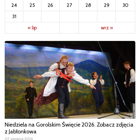
24
25
26
27
28
29
30
31
« lip
wrz »
Niedziela na Gorolskim Święcie 2026. Zobacz zdjęcia
z Jabłonkowa
07 sierpnia 2026