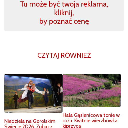
Tu może być twoja reklama,
kliknij,
by poznać cenę
CZYTAJ RÓWNIEŻ
Hala Gąsienicowa tonie w
różu. Kwitnie wierzbówka
Niedziela na Gorolskim
kiprzyca
Święcie 2026. Zobacz