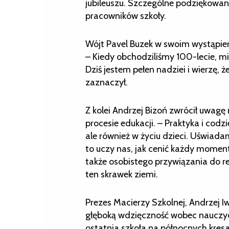
jubileuszu. Szczególne podziękowani
pracowników szkoły.
Wójt Pavel Buzek w swoim wystąpieni
– Kiedy obchodziliśmy 100-lecie, m
Dziś jestem pełen nadziei i wierzę, 
zaznaczył.
Z kolei Andrzej Bizoń zwrócił uwag
procesie edukacji. – Praktyka i codz
ale również w życiu dzieci. Uświada
to uczy nas, jak cenić każdy moment
także osobistego przywiązania do reg
ten skrawek ziemi.
Prezes Macierzy Szkolnej, Andrzej I
głęboką wdzięczność wobec nauczycie
ostatnia szkoła na północnych kresac