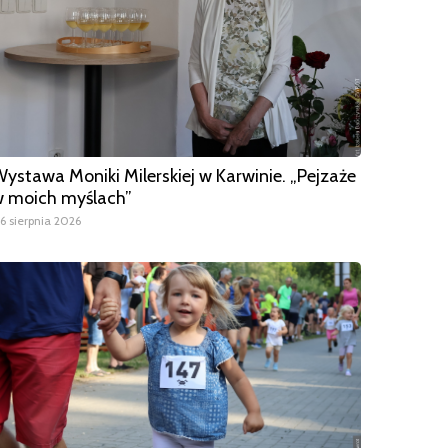
ystawa Moniki Milerskiej w Karwinie. „Pejzaże
 moich myślach”
6 sierpnia 2026