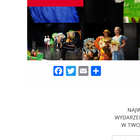
Facebook
Twitter
Email
Share
NAJW
WYDARZEN
W TWOJ