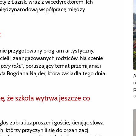
oły z Łazisk, wraz z wicedyrektorem. Ich
, międzynarodową współpracę między
z
nie przygotowany program artystyczny,
eli i zaangażowanych rodziców. Na scenie
 pory roku”
, poruszający temat przemijania i
była Bogdana Najder, która zasiadła tego dnia
M
r
zę, że szkoła wytrwa jeszcze co
0
łos zabrali zaproszeni goście, kierując słowa
, którzy przyczynili się do organizacji