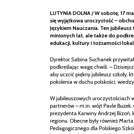
LUTYNIA DOLNA / W sobotę, 17 maj
się wyjątkowa uroczystość – obch
Językiem Nauczania. Ten jubileusz
minionych lat, ale także do podkr
edukacji, kultury i tożsamości loka
Dyrektor Sabina Suchanek przywita
podkreślając wagę chwili. – Dzisiejs
aby uczcić piękny jubileusz szkoły, k
pokolenia w duchu polskości, wiedzy,
W jubileuszowych uroczystościach wz
partnerów – m.in. wójt Pavle Buzek
prezydenta Karwiny Andrzej Bizoń, k
regionu. Obecne były również Marta
Pedagogicznego dla Polskiego Szko