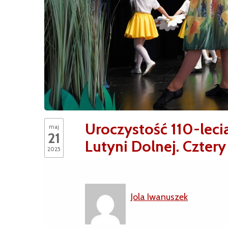
Uroczystość 110-lec
maj
21
Lutyni Dolnej. Cztery
2025
Jola Iwanuszek