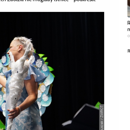
R
m
0
R