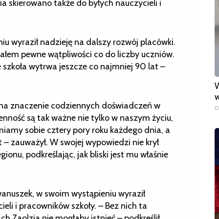
a skierowano także do byłych nauczycieli i
u wyraził nadzieję na dalszy rozwój placówki.
iałem pewne wątpliwości co do liczby uczniów.
że szkoła wytrwa jeszcze co najmniej 90 lat –
W
w
ę na znaczenie codziennych doświadczeń w
0
ienność są tak ważne nie tylko w naszym życiu,
miamy sobie cztery pory roku każdego dnia, a
 – zauważył. W swojej wypowiedzi nie krył
ionu, podkreślając, jak bliski jest mu właśnie
wanuszek, w swoim wystąpieniu wyraził
li i pracowników szkoły. – Bez nich ta
h Zaolzia nie mogłaby istnieć – podkreślił.