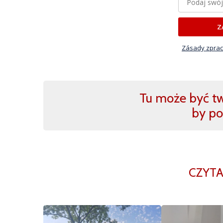
Z
Zásady zprac
Tu może być two
by po
CZYTA