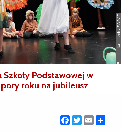
ia Szkoły Podstawowej w
 pory roku na jubileusz
Facebook
Twitter
Email
Share