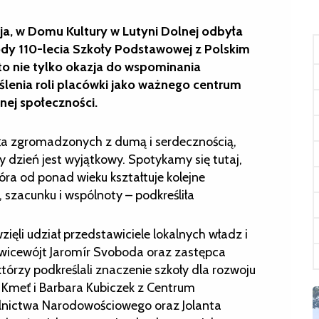
a, w Domu Kultury w Lutyni Dolnej odbyła
ody 110-lecia Szkoły Podstawowej z Polskim
 to nie tylko okazja do wspominania
eślenia roli placówki jako ważnego centrum
lnej społeczności.
ła zgromadzonych z dumą i serdecznością,
zy dzień jest wyjątkowy. Spotykamy się tutaj,
tóra od ponad wieku kształtuje kolejne
 szacunku i wspólnoty – podkreśliła
ięli udział przedstawiciele lokalnych władz i
, wicewójt Jaromír Svoboda oraz zastępca
tórzy podkreślali znaczenie szkoły dla rozwoju
 Kmeť i Barbara Kubiczek z Centrum
lnictwa Narodowościowego oraz Jolanta