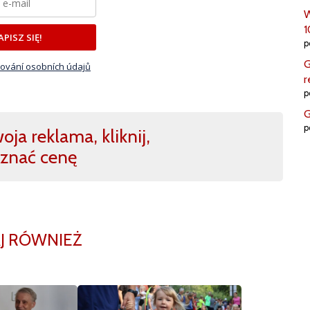
W
1
APISZ SIĘ!
p
G
ování osobních údajů
r
p
G
p
ja reklama, kliknij,
znać cenę
J RÓWNIEŻ