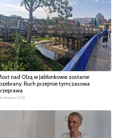
ost nad Olzą w Jabłonkowie zostanie
ozebrany. Ruch przejmie tymczasowa
przeprawa
6 sierpnia 2026