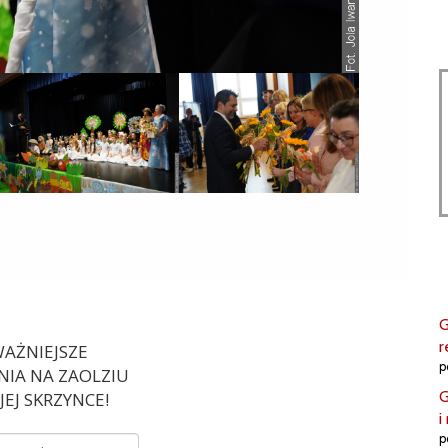
G
r
AŻNIEJSZE
p
IA NA ZAOLZIU
G
EJ SKRZYNCE!
i
p