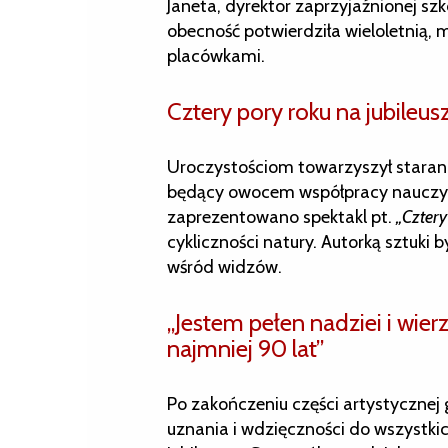
Janeta, dyrektor zaprzyjaźnionej szk
obecność potwierdziła wieloletnią
placówkami.
Cztery pory roku na jubileus
Uroczystościom towarzyszył staran
będący owocem współpracy nauczyci
zaprezentowano spektakl pt.
„Cztery
cykliczności natury. Autorką sztuki 
wśród widzów.
„Jestem pełen nadziei i wier
najmniej 90 lat”
Po zakończeniu części artystycznej g
uznania i wdzięczności do wszystkich