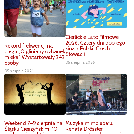
Cierlickie Lato Filmowe
2026. Cztery dni dobrego
Rekord frekwencji na
kina z Polski, Czech i
biegu „O gliniany dzbanek
Słowacji
mleka”. Wystartowały 242
osoby
05 sierpnia 2026
05 sierpnia 2026
Weekend 7–9 sierpnia na
Muzyka mimo upału.
Śląsku Cieszyńskim. 10
Renata Drössler