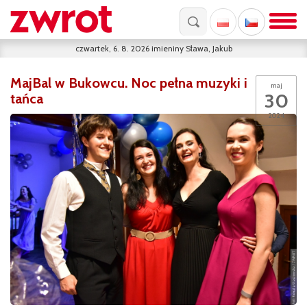
czwartek, 6. 8. 2026
imieniny
Sława, Jakub
MajBal w Bukowcu. Noc pełna muzyki i
maj
30
tańca
2024