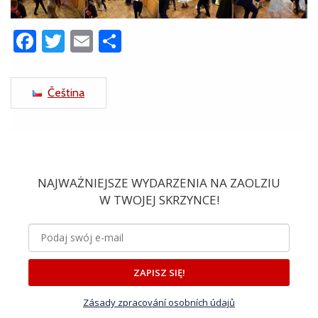
Facebook
Twitter
Email
Share
Čeština
NAJWAŻNIEJSZE WYDARZENIA NA ZAOLZIU
W TWOJEJ SKRZYNCE!
ZAPISZ SIĘ!
Zásady zpracování osobních údajů