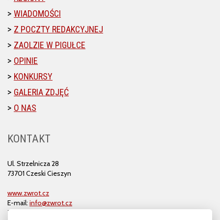
WIADOMOŚCI
Z POCZTY REDAKCYJNEJ
ZAOLZIE W PIGUŁCE
OPINIE
KONKURSY
GALERIA ZDJĘĆ
O NAS
KONTAKT
Ul. Strzelnicza 28
73701 Czeski Cieszyn
www.zwrot.cz
E-mail:
info@zwrot.cz
Tel. i faks: 558 711 582