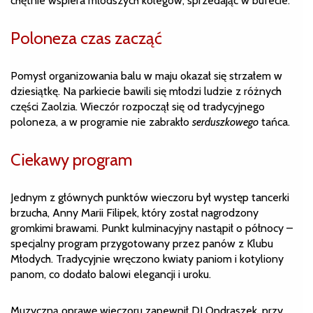
chętnie wspiera młodszych kolegów, sprzedając w bufecie.
Poloneza czas zacząć
Pomysł organizowania balu w maju okazał się strzałem w
dziesiątkę. Na parkiecie bawili się młodzi ludzie z różnych
części Zaolzia. Wieczór rozpoczął się od tradycyjnego
poloneza, a w programie nie zabrakło
serduszkowego
tańca.
Ciekawy program
Jednym z głównych punktów wieczoru był występ tancerki
brzucha, Anny Marii Filipek, który został nagrodzony
gromkimi brawami. Punkt kulminacyjny nastąpił o północy –
specjalny program przygotowany przez panów z Klubu
Młodych. Tradycyjnie wręczono kwiaty paniom i kotyliony
panom, co dodało balowi elegancji i uroku.
Muzyczną oprawę wieczoru zapewnił DJ Ondraszek, przy