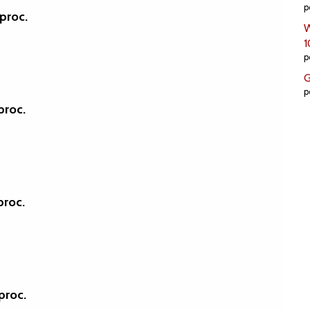
p
proc.
W
1
p
G
p
proc.
proc.
proc.