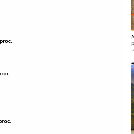
M
proc.
p
0
proc.
proc.