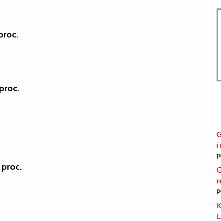
proc.
proc.
G
i
p
 proc.
G
r
p
K
L