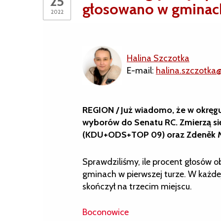
25
głosowano w gminach
2022
Halina Szczotka
E-mail:
halina.szczotka
REGION / Już wiadomo, że w okręgu
wyborów do Senatu RC. Zmierzą się
(KDU+ODS+TOP 09) oraz Zdeněk 
Sprawdziliśmy, ile procent głosów 
gminach w pierwszej turze. W każd
skończył na trzecim miejscu.
Boconowice