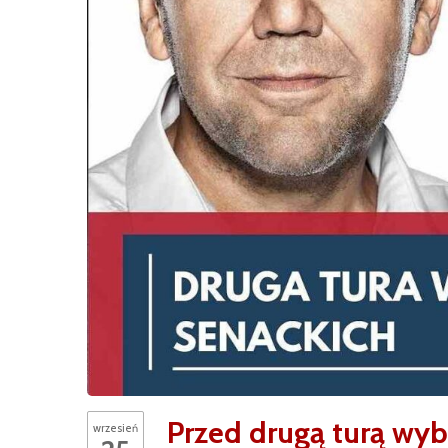
Przed drugą turą wyb
wrzesień