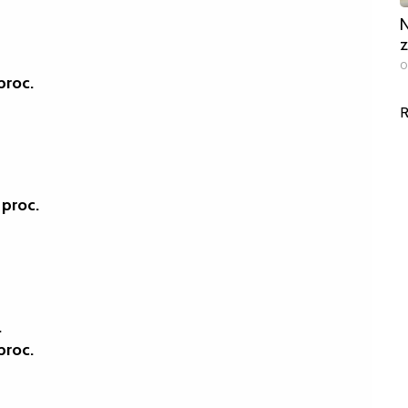
N
z
0
proc.
R
 proc.
.
proc.