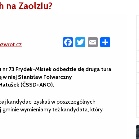
 na Zaolziu?
Facebook
Twitter
Email
Share
@zwrot.cz
 nr 73 Frydek-Mistek odbędzie się druga tura
 w niej Stanisław Folwarczny
Matušek (ČSSD+ANO).
obaj kandydaci zyskali w poszczególnych
ej gminie wymieniamy też kandydata, który