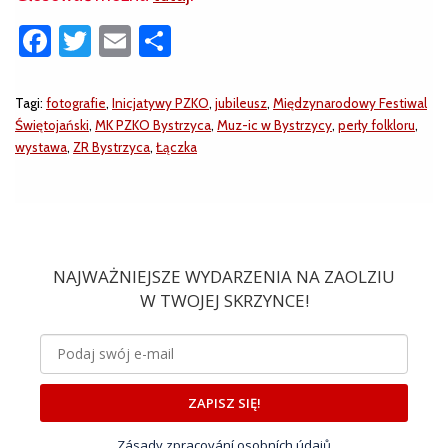
Facebook
Twitter
Email
Share
Tagi:
fotografie
,
Inicjatywy PZKO
,
jubileusz
,
Międzynarodowy Festiwal
Świętojański
,
MK PZKO Bystrzyca
,
Muz-ic w Bystrzycy
,
perły folkloru
,
wystawa
,
ZR Bystrzyca
,
Łączka
NAJWAŻNIEJSZE WYDARZENIA NA ZAOLZIU
W TWOJEJ SKRZYNCE!
ZAPISZ SIĘ!
Zásady zpracování osobních údajů