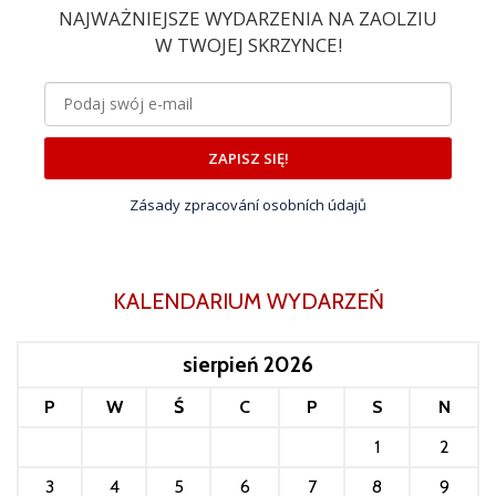
NAJWAŻNIEJSZE WYDARZENIA NA ZAOLZIU
W TWOJEJ SKRZYNCE!
ZAPISZ SIĘ!
Zásady zpracování osobních údajů
KALENDARIUM WYDARZEŃ
sierpień 2026
P
W
Ś
C
P
S
N
1
2
3
4
5
6
7
8
9