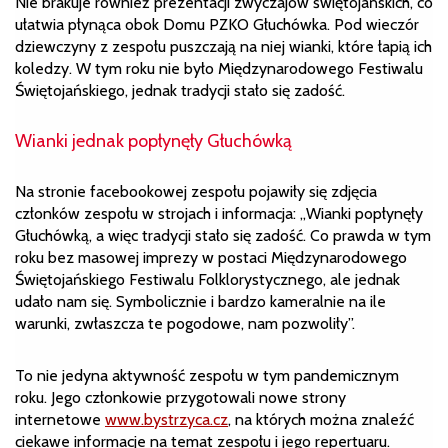
Nie brakuje również prezentacji zwyczajów świętojańskich, co
ułatwia płynąca obok Domu PZKO Głuchówka. Pod wieczór
dziewczyny z zespołu puszczają na niej wianki, które łapią ich
koledzy. W tym roku nie było Międzynarodowego Festiwalu
Świętojańskiego, jednak tradycji stało się zadość.
Wianki jednak popłynęły Głuchówką
Na stronie facebookowej zespołu pojawiły się zdjęcia
członków zespołu w strojach i informacja: „Wianki popłynęły
Głuchówką, a więc tradycji stało się zadość. Co prawda w tym
roku bez masowej imprezy w postaci Międzynarodowego
Świętojańskiego Festiwalu Folklorystycznego, ale jednak
udało nam się. Symbolicznie i bardzo kameralnie na ile
warunki, zwłaszcza te pogodowe, nam pozwoliły”.
To nie jedyna aktywność zespołu w tym pandemicznym
roku. Jego członkowie przygotowali nowe strony
internetowe
www.bystrzyca.cz
, na których można znaleźć
ciekawe informacje na temat zespołu i jego repertuaru.