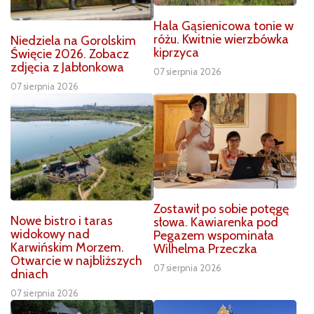
Hala Gąsienicowa tonie w
różu. Kwitnie wierzbówka
Niedziela na Gorolskim
kiprzyca
Święcie 2026. Zobacz
zdjęcia z Jabłonkowa
07 sierpnia 2026
07 sierpnia 2026
Zostawił po sobie potęgę
Nowe bistro i taras
słowa. Kawiarenka pod
widokowy nad
Pegazem wspominała
Karwińskim Morzem.
Wilhelma Przeczka
Otwarcie w najbliższych
07 sierpnia 2026
dniach
07 sierpnia 2026