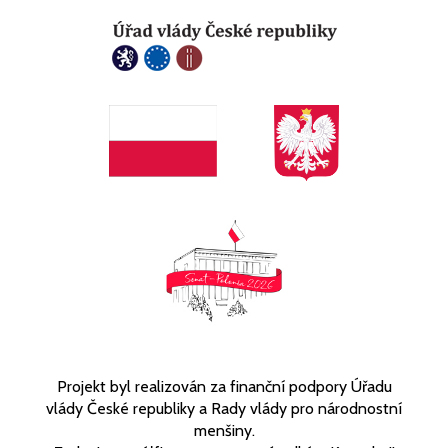
Projekt byl realizován za finanční podpory Úřadu
vlády České republiky a Rady vlády pro národnostní
menšiny.