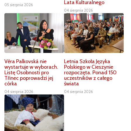
Lata Kulturalnego
05 sierpnia 2026
04 sierpnia 2026
Věra Palkovská nie
Letnia Szkoła Języka
wystartuje w wyborach.
Polskiego w Cieszynie
Listę Osobnosti pro
rozpoczęta. Ponad 150
Třinec poprowadzi jej
uczestników z całego
córka
świata
04 sierpnia 2026
04 sierpnia 2026