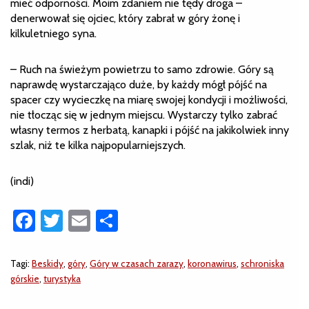
mieć odporności. Moim zdaniem nie tędy droga –
denerwował się ojciec, który zabrał w góry żonę i
kilkuletniego syna.
– Ruch na świeżym powietrzu to samo zdrowie. Góry są
naprawdę wystarczająco duże, by każdy mógł pójść na
spacer czy wycieczkę na miarę swojej kondycji i możliwości,
nie tłocząc się w jednym miejscu. Wystarczy tylko zabrać
własny termos z herbatą, kanapki i pójść na jakikolwiek inny
szlak, niż te kilka najpopularniejszych.
(indi)
Facebook
Twitter
Email
Share
Tagi:
Beskidy
,
góry
,
Góry w czasach zarazy
,
koronawirus
,
schroniska
górskie
,
turystyka