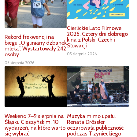
Cierlickie Lato Filmowe
2026. Cztery dni dobrego
Rekord frekwencji na
kina z Polski, Czech i
biegu „O gliniany dzbanek
Słowacji
mleka”. Wystartowały 242
osoby
05 sierpnia 2026
05 sierpnia 2026
Weekend 7–9 sierpnia na
Muzyka mimo upału.
Śląsku Cieszyńskim. 10
Renata Drössler
wydarzeń, na które warto
oczarowała publiczność
się wybrać
podczas Trzynieckiego