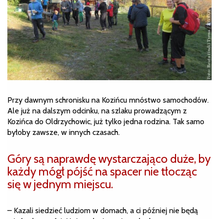
Przy dawnym schronisku na Kozińcu mnóstwo samochodów.
Ale już na dalszym odcinku, na szlaku prowadzącym z
Kozińca do Oldrzychowic, już tylko jedna rodzina. Tak samo
byłoby zawsze, w innych czasach.
Góry są naprawdę wystarczająco duże, by
każdy mógł pójść na spacer nie tłocząc
się w jednym miejscu.
– Kazali siedzieć ludziom w domach, a ci później nie będą