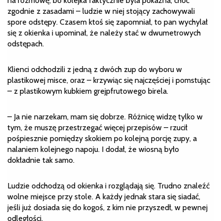
na rozmowę, bo kolejka faktycznie była pokaźna, choć
zgodnie z zasadami – ludzie w niej stojący zachowywali
spore odstępy. Czasem ktoś się zapomniał, to pan wychylał
się z okienka i upominał, że należy stać w dwumetrowych
odstępach.
Klienci odchodzili z jedną z dwóch zup do wyboru w
plastikowej misce, oraz – krzywiąc się najczęściej i pomstując
– z plastikowym kubkiem grejpfrutowego birela.
– Ja nie narzekam, mam się dobrze. Różnicę widzę tylko w
tym, że muszę przestrzegać więcej przepisów – rzucił
pośpiesznie pomiędzy skokiem po kolejną porcję zupy, a
nalaniem kolejnego napoju. I dodał, że wiosną było
dokładnie tak samo.
Ludzie odchodzą od okienka i rozglądają się. Trudno znaleźć
wolne miejsce przy stole. A każdy jednak stara się siadać,
jeśli już dosiada się do kogoś, z kim nie przyszedł, w pewnej
odległości.