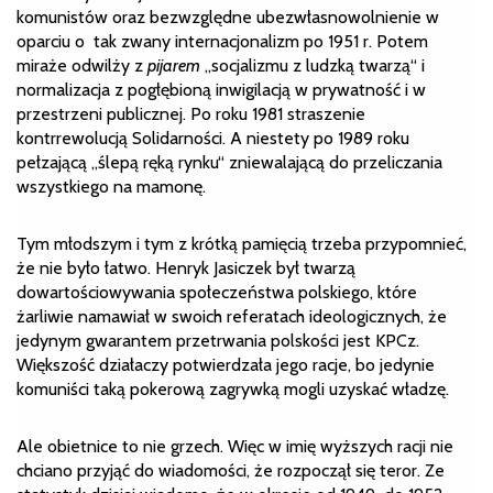
komunistów oraz bezwzględne ubezwłasnowolnienie w
oparciu o tak zwany internacjonalizm po 1951 r. Potem
miraże odwilży z
pijarem
„socjalizmu z ludzką twarzą“ i
normalizacja z pogłębioną inwigilacją w prywatność i w
przestrzeni publicznej. Po roku 1981 straszenie
kontrrewolucją Solidarności. A niestety po 1989 roku
pełzającą „ślepą ręką rynku“ zniewalającą do przeliczania
wszystkiego na mamonę.
Tym młodszym i tym z krótką pamięcią trzeba przypomnieć,
że nie było łatwo. Henryk Jasiczek był twarzą
dowartościowywania społeczeństwa polskiego, które
żarliwie namawiał w swoich referatach ideologicznych, że
jedynym gwarantem przetrwania polskości jest KPCz.
Większość działaczy potwierdzała jego racje, bo jedynie
komuniści taką pokerową zagrywką mogli uzyskać władzę.
Ale obietnice to nie grzech. Więc w imię wyższych racji nie
chciano przyjąć do wiadomości, że rozpoczął się teror. Ze