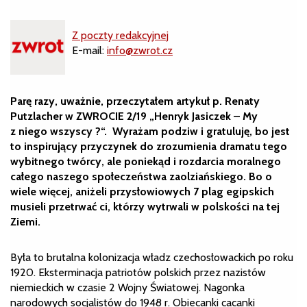
Z poczty redakcyjnej
E-mail:
info@zwrot.cz
Parę razy, uważnie, przeczytałem artykuł p. Renaty
Putzlacher w ZWROCIE 2/19 „Henryk Jasiczek – My
z niego wszyscy ?“. Wyrażam podziw i gratuluję, bo jest
to inspirujący przyczynek do zrozumienia dramatu tego
wybitnego twórcy, ale poniekąd i rozdarcia moralnego
całego naszego społeczeństwa zaolziańskiego. Bo o
wiele więcej, aniżeli przysłowiowych 7 plag egipskich
musieli przetrwać ci, którzy wytrwali w polskości na tej
Ziemi.
Była to brutalna kolonizacja władz czechosłowackich po roku
1920. Eksterminacja patriotów polskich przez nazistów
niemieckich w czasie 2 Wojny Światowej. Nagonka
narodowych socjalistów do 1948 r. Obiecanki cacanki