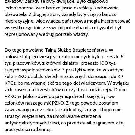
zakazów. Zasady te były dwojakie. Było częściowo
jednoznaczne, więc bardzo jasno określały, zachowanie
obywatela. Z drugiej strony zasady były często bardzo
nieprecyzyjne, więc władza państwowa mogła interpretować
wszystko zgodnie ze swoimi potrzebami, a obywatel był
represjonowany według potrzeb władzy.
Do tego powołano Tajną Służbę Bezpieczeństwa. W
połowie lat pięćdziesiątych zatrudnionych było przeszło 8
tys. pracowników, z którymi działało przeszło 100 tys.
tajnych współpracowników. Z praktyki wiem, że w każdym
kole PZKO działało dwóch niezależnych donosicieli do KP
KPCz, bo na własnej skórze tego doświadczyłem. W związku
z donosem na uczestników uroczystości rodzinnej w Domu
PZKO w Jabłonkowie po prymicji dwóch księży, synów
członków naszego MK PZKO. Z tego powodu zostałem
zawezwany przez sekretarza ideologicznego, który mnie
straszył więzieniem, za umożliwianie szerzenia
antysocjalistycznych treści, co przedstawił nagraniem z tej
uroczystości rodzinnej.