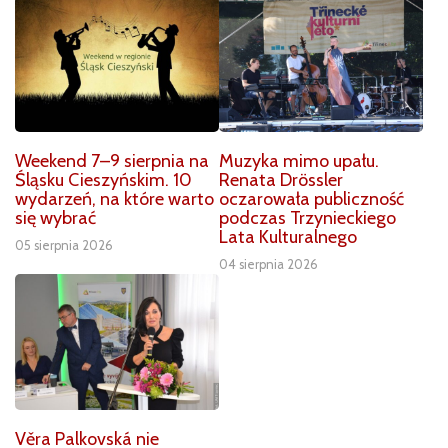
Weekend 7–9 sierpnia na
Muzyka mimo upału.
Śląsku Cieszyńskim. 10
Renata Drössler
wydarzeń, na które warto
oczarowała publiczność
się wybrać
podczas Trzynieckiego
Lata Kulturalnego
05 sierpnia 2026
04 sierpnia 2026
Věra Palkovská nie