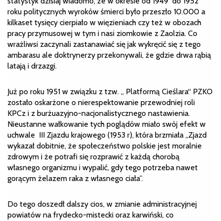
statystyk dzisiaj wiadomo, że w okresie od 1949 do 1952
roku politycznych wyroków śmierci było przeszło 10.000 a
kilkaset tysięcy cierpiało w więzieniach czy też w obozach
pracy przymusowej w tym i nasi ziomkowie z Zaolzia. Co
wrażliwsi zaczynali zastanawiać się jak wykręcić się z tego
ambarasu ale doktrynerzy przekonywali, że gdzie drwa rąbią
latają i drzazgi.
Już po roku 1951 w związku z tzw. „ Platformą Cieślara“ PZKO
zostało oskarżone o nierespektowanie przewodniej roli
KPCz i z burżuazyjno-nacjonalistycznego nastawienia.
Nieustanne wałkowanie tych poglądów miało swój efekt w
uchwale III Zjazdu krajowego (1953 r), która brzmiała „
Zjazd
wykazał dobitnie, że społeczeństwo polskie jest moralnie
zdrowym i że potrafi się rozprawić z każdą chorobą
własnego organizmu i wypalić, gdy tego potrzeba nawet
gorącym żelazem raka z własnego ciała”.
Do tego doszedł dalszy cios, w zmianie administracyjnej
powiatów na frydecko-mistecki oraz karwiński, co