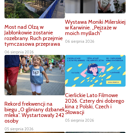
Wystawa Moniki Milerskiej
Most nad Olzą w
w Karwinie. „Pejzaże w
Jabłonkowie zostanie
moich myślach”
rozebrany. Ruch przejmie
06 sierpnia 2026
tymczasowa przeprawa
06 sierpnia 2026
Cierlickie Lato Filmowe
2026. Cztery dni dobrego
Rekord frekwencji na
kina z Polski, Czech i
biegu „O gliniany dzbanek
Słowacji
mleka”. Wystartowały 242
osoby
05 sierpnia 2026
05 sierpnia 2026