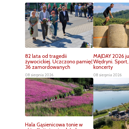
82 lata od tragedii
MAJDAY 2026 już
żywocickiej. Uczczono pamięć
Wędryni. Sport,
36 zamordowanych
koncerty
08 sierpnia 2026
08 sierpnia 2026
Hala Gąsienicowa tonie w