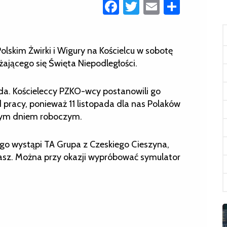
Facebook
Twitter
Email
Share
skim Żwirki i Wigury na Kościelcu w sobotę
iżającego się Święta Niepodległości.
ada. Kościeleccy PZKO-wcy postanowili go
d pracy, ponieważ 11 listopada dla nas Polaków
kłym dniem roboczym.
go wystąpi TA Grupa z Czeskiego Cieszyna,
rmasz. Można przy okazji wypróbować symulator