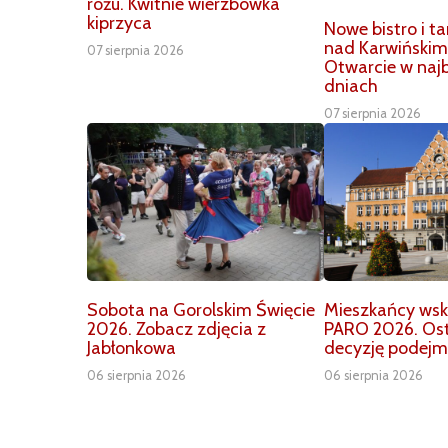
różu. Kwitnie wierzbówka
kiprzyca
Nowe bistro i t
nad Karwiński
07 sierpnia 2026
Otwarcie w najb
dniach
07 sierpnia 2026
Sobota na Gorolskim Święcie
Mieszkańcy wska
2026. Zobacz zdjęcia z
PARO 2026. Os
Jabłonkowa
decyzję podejm
06 sierpnia 2026
06 sierpnia 2026