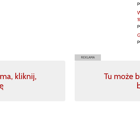
p
W
1
p
G
p
REKLAMA
a, kliknij,
Tu może by
ę