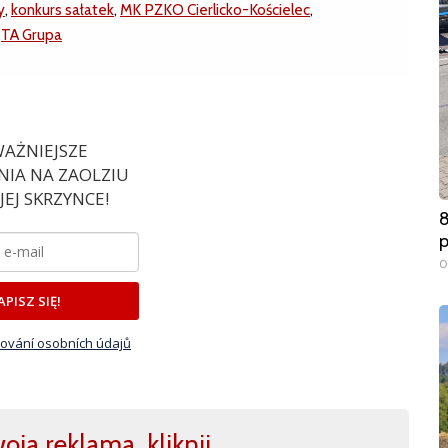
y
,
konkurs sałatek
,
MK PZKO Cierlicko-Kościelec
,
,
TA Grupa
AŻNIEJSZE
IA NA ZAOLZIU
EJ SKRZYNCE!
8
0
APISZ SIĘ!
ování osobních údajů
ja reklama, kliknij,