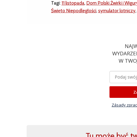
Tagi:
11 listopada
,
Dom Polski Żwirki i Wigur
Święto Niepodległości
,
symulator lotniczy
NAJW
WYDARZEN
W TWOJ
Z
Zásady zprac
Tu może być two