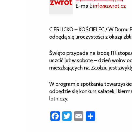
E-mail:
info@zwrot.cz
CIERLICKO – KOŚCIELEC / W Domu Pol
odbędą się uroczystości z okazji zbl
Święto przypada na środę 11 listop
uczcić już w sobotę – dzień wolny o
mieszkających na Zaolziu jest zwy
W programie spotkania towarzyskie
odbędzie się konkurs sałatek i kie
lotniczy.
Facebook
Twitter
Email
Share