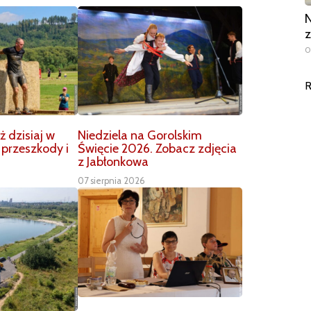
N
z
0
R
 dzisiaj w
Niedziela na Gorolskim
 przeszkody i
Święcie 2026. Zobacz zdjęcia
z Jabłonkowa
07 sierpnia 2026