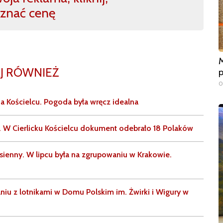
znać cenę
M
J RÓWNIEŻ
p
0
na Kościelcu. Pogoda była wręcz idealna
. W Cierlicku Kościelcu dokument odebrało 18 Polaków
sienny. W lipcu była na zgrupowaniu w Krakowie.
iu z lotnikami w Domu Polskim im. Żwirki i Wigury w