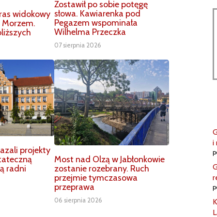
Zostawił po sobie potęgę
słowa. Kawiarenka pod
aras widokowy
Pegazem wspominała
m Morzem.
Wilhelma Przeczka
liższych
07 sierpnia 2026
G
i
zali projekty
p
Most nad Olzą w Jabłonkowie
tateczną
G
zostanie rozebrany. Ruch
ą radni
przejmie tymczasowa
r
przeprawa
p
06 sierpnia 2026
K
L