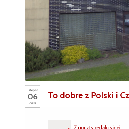
listopad
To dobre z Polski i C
06
2015
Z poczty redakcyjnej