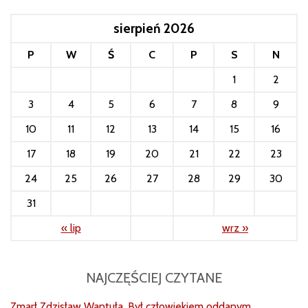
sierpień 2026
P
W
Ś
C
P
S
N
1
2
3
4
5
6
7
8
9
10
11
12
13
14
15
16
17
18
19
20
21
22
23
24
25
26
27
28
29
30
31
« lip
wrz »
NAJCZĘŚCIEJ CZYTANE
Zmarł Zdzisław Wantuła. Był człowiekiem oddanym