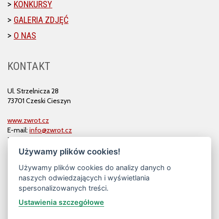
KONKURSY
GALERIA ZDJĘĆ
O NAS
KONTAKT
Ul. Strzelnicza 28
73701 Czeski Cieszyn
www.zwrot.cz
E-mail:
info@zwrot.cz
Tel. i faks: 558 711 582
Używamy plików cookies!
Używamy plików cookies do analizy danych o
naszych odwiedzających i wyświetlania
spersonalizowanych treści.
Ustawienia szczegółowe