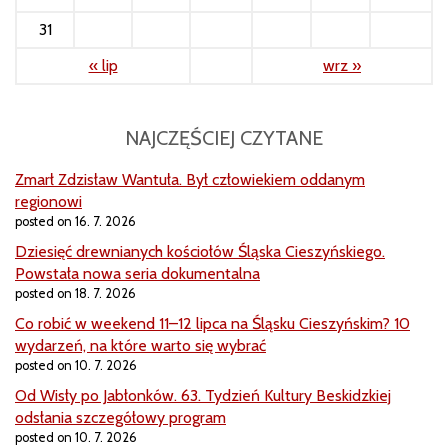
31
« lip
wrz »
NAJCZĘŚCIEJ CZYTANE
Zmarł Zdzisław Wantuła. Był człowiekiem oddanym
regionowi
posted on 16. 7. 2026
Dziesięć drewnianych kościołów Śląska Cieszyńskiego.
Powstała nowa seria dokumentalna
posted on 18. 7. 2026
Co robić w weekend 11–12 lipca na Śląsku Cieszyńskim? 10
wydarzeń, na które warto się wybrać
posted on 10. 7. 2026
Od Wisły po Jabłonków. 63. Tydzień Kultury Beskidzkiej
odsłania szczegółowy program
posted on 10. 7. 2026