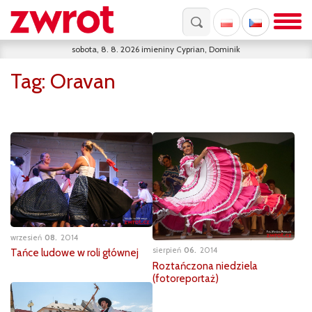
sobota, 8. 8. 2026
imieniny
Cyprian, Dominik
Tag:
Oravan
wrzesień
08
2014
sierpień
06
2014
Tańce ludowe w roli głównej
Roztańczona niedziela
(fotoreportaż)