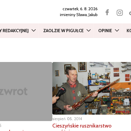
czwartek, 6. 8. 2026
imieniny
Sława, Jakub
Y REDAKCYJNEJ
ZAOLZIE W PIGUŁCE
OPINIE
K
sierpień
05
2014
Cieszyńskie rusznikarstwo
5