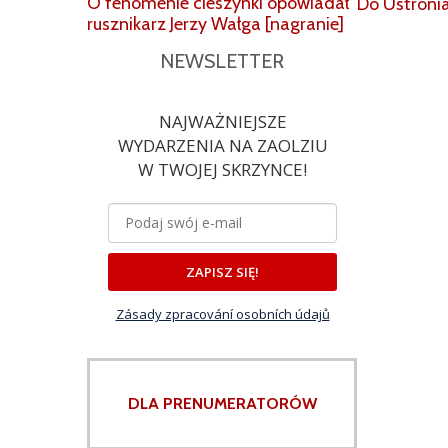
O fenomenie cieszynki opowiadał
Do Ustroni
rusznikarz Jerzy Wałga [nagranie]
NEWSLETTER
NAJWAŻNIEJSZE
WYDARZENIA NA ZAOLZIU
W TWOJEJ SKRZYNCE!
ZAPISZ SIĘ!
Zásady zpracování osobních údajů
DLA PRENUMERATORÓW