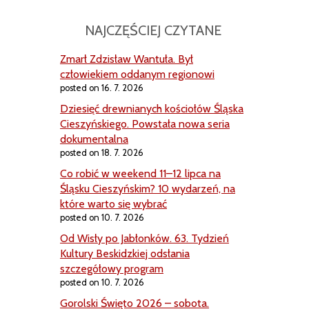
NAJCZĘŚCIEJ CZYTANE
Zmarł Zdzisław Wantuła. Był
człowiekiem oddanym regionowi
posted on 16. 7. 2026
Dziesięć drewnianych kościołów Śląska
Cieszyńskiego. Powstała nowa seria
dokumentalna
posted on 18. 7. 2026
Co robić w weekend 11–12 lipca na
Śląsku Cieszyńskim? 10 wydarzeń, na
które warto się wybrać
posted on 10. 7. 2026
Od Wisły po Jabłonków. 63. Tydzień
Kultury Beskidzkiej odsłania
szczegółowy program
posted on 10. 7. 2026
Gorolski Święto 2026 – sobota.