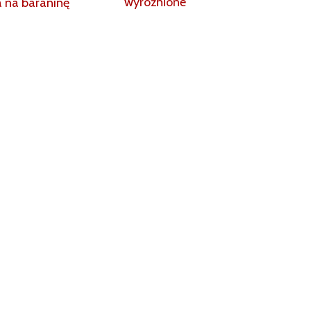
wyróżnione
a na baraninę