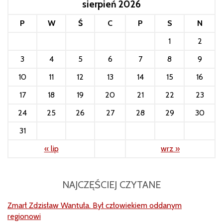
sierpień 2026
P
W
Ś
C
P
S
N
1
2
3
4
5
6
7
8
9
10
11
12
13
14
15
16
17
18
19
20
21
22
23
24
25
26
27
28
29
30
31
« lip
wrz »
NAJCZĘŚCIEJ CZYTANE
Zmarł Zdzisław Wantuła. Był człowiekiem oddanym
regionowi