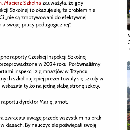
m, Macierz Szkolna
zauważyła, że gdy
kcji Szkolnej to okazuje się, że problem nie
. Ci „nie są zmotywowani do efektywnej
ia swojej pracy pedagogicznej”.
M
O
0
ne raporty Czeskiej Inspekcji Szkolnej.
a przeprowadzona w 2024 roku. Porównaliśmy
rtami inspekcji z gimnazjów w Trzyńcu,
nych szkół najlepiej prezentowały się szkoły w
a wskazała tylko na jedną słabą stronę szkoły.
raportu dyrektor Marię Jarnot.
tóra zwracała uwagę przede wszystkim na brak
 w klasach. By nauczyciele poświęcali swoją