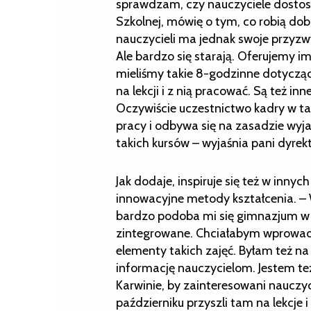
sprawdzam, czy nauczyciele dostoso
Szkolnej, mówię o tym, co robią do
nauczycieli ma jednak swoje przyzw
Ale bardzo się starają. Oferujemy i
mieliśmy takie 8-godzinne dotyczące 
na lekcji i z nią pracować. Są też in
Oczywiście uczestnictwo kadry w tak
pracy i odbywa się na zasadzie wyj
takich kursów – wyjaśnia pani dyrekt
Jak dodaje, inspiruje się też w innyc
innowacyjne metody kształcenia. 
bardzo podoba mi się gimnazjum w
zintegrowane. Chciałabym wprowadzi
elementy takich zajęć. Byłam też na
informację nauczycielom. Jestem 
Karwinie, by zainteresowani nauczy
październiku przyszli tam na lekcje 