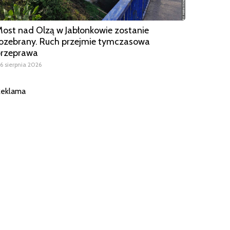
ost nad Olzą w Jabłonkowie zostanie
ozebrany. Ruch przejmie tymczasowa
przeprawa
6 sierpnia 2026
eklama