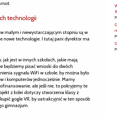
rnot.
W
1
h technologii
p
G
r
 w małym i niewystarczającym stopniu są w
p
 nowe technologie. I tutaj pani dyrektor ma
G
p
 jak jest w innych szkołach, jakie mają
nie będziemy pisać wnioski do dwóch
ienia sygnału WiFi w szkole, by można było
tów i komputerów jednocześnie. Mamy
finansowanie, ale jeśli nie, to pokryjemy te
jekt z kolei dotyczy stworzenia klasy z
kupić gogle VR, by uatrakcyjnić w ten sposób
ego gimnazjum.