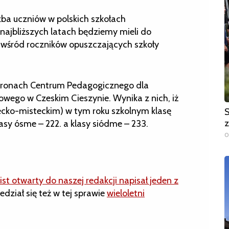
zba uczniów w polskich szkołach
najbliższych latach będziemy mieli do
wśród roczników opuszczających szkoły
tronach Centrum Pedagogicznego dla
wego w Czeskim Cieszynie. Wynika z nich, iż
ecko-misteckim) w tym roku szkolnym klasę
S
z
asy ósme – 222. a klasy siódme – 233.
0
list otwarty do naszej redakcji napisał jeden z
dział się też w tej sprawie
wieloletni