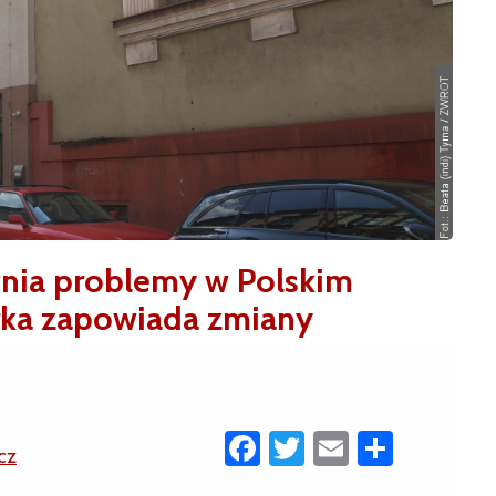
wnia problemy w Polskim
rka zapowiada zmiany
Facebook
Twitter
Email
Share
cz