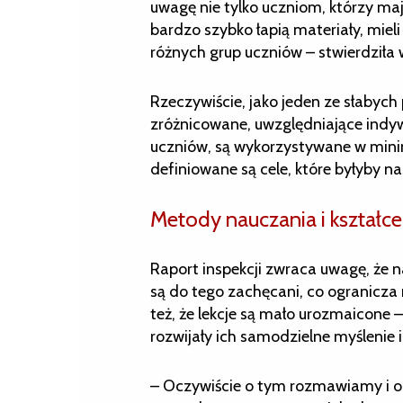
uwagę nie tylko uczniom, którzy maj
bardzo szybko łapią materiały, mie
różnych grup uczniów – stwierdził
Rzeczywiście, jako jeden ze słabych
zróżnicowane, uwzględniające indyw
uczniów, są wykorzystywane w minim
definiowane są cele, które byłyby n
Metody nauczania i kształ
Raport inspekcji zwraca uwagę, że n
są do tego zachęcani, co ogranicza
też, że lekcje są mało urozmaicone
rozwijały ich samodzielne myślenie i
– Oczywiście o tym rozmawiamy i o