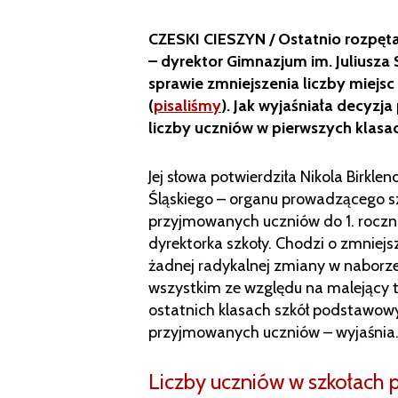
CZESKI CIESZYN / Ostatnio rozpętał
– dyrektor Gimnazjum im. Juliusza
sprawie zmniejszenia liczby miejs
(
pisaliśmy
). Jak wyjaśniała decyzj
liczby uczniów w pierwszych klasa
Jej słowa potwierdziła Nikola Birkl
Śląskiego – organu prowadzącego szk
przyjmowanych uczniów do 1. roczn
dyrektorka szkoły. Chodzi o zmniejs
żadnej radykalnej zmiany w naborze
wszystkim ze względu na malejący 
ostatnich klasach szkół podstawowy
przyjmowanych uczniów – wyjaśnia
Liczby uczniów w szkołach