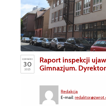
Raport inspekcji uja
czerwiec
30
Gimnazjum. Dyrekto
2025
Redakcja
E-mail:
redaktor@zwrot.