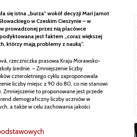
a się istna „burza” wokół decyzji Mari Jarnot
 Słowackiego w Czeskim Cieszynie – w
c w prowadzonej przez nią placówce
a podyktowana jest faktem „coraz większej
ch, którzy mają problemy z nauką”.
enová, rzeczniczka prasowa Kraju Morawsko-
oły średnie. – Zmniejszenie liczby
ików czteroletniego cyklu zaproponowała
zenie liczby miejsc z 90 do 80, co nie stanowi
. Zmniejszenie to proponowane jest przede
trend demograficzny liczby uczniów w
ch, a także w celu zachowania jakości
.
 podstawowych