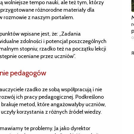
ą wolniejsze tempo nauki, ale też tym, którzy
li przygotowane różnorodne materiały dla
a w rozmowie z naszym portalem.
M
r
 punktów wpisane jest, że: „Zadania
0
idualne zdolności i potencjał poszczególnych
alnym stopniu; rzadko też na początku lekcji
R
astępnie oceniane przez uczniów”.
cenie pedagogów
auczyciele rzadko ze sobą współpracują i nie
 rozwój ich pracy pedagogicznej. Podkreślono
 – brakuje metod, które angażowałyby uczniów,
 uczyły korzystania z różnych źródeł wiedzy.
mawiamy te problemy. Ja jako dyrektor