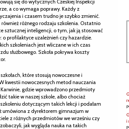
wują się do wytycznych Czeskiej Inspekcji
brze, a co wymaga poprawy. Każdy z
yczajenia i czasem trudno je szybko zmienić.
m również różnego rodzaju szkolenia. Ostatnio
sztucznej inteligencji, o tym, jak ją stosować
ne: o profilaktyce uzależnień czy hazardzie.
ich szkoleniach jest wliczane w ich czas
azdu służbowego. Szkoła pokrywa koszty
or.
h szkołach, które stosują nowoczesne i
– W kwestii nowoczesnych metod nauczania
 Karwinie, gdzie wprowadzono przedmioty
G
ć takie w naszej szkole, albo chociaż
r
 szkoleniu dotyczącym takich lekcji i podałam
p
też umówiona z dyrektorem gimnazjum w
G
ciele z różnych przedmiotów we wrześniu czy
i
i zobaczyli, jak wygląda nauka na takich
p