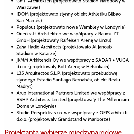
GMP Architekten (projektowało Stadion Narodowy w
Warszawie)
IDOM (projektowało słynny obiekt Athletiku Bilbao –
San Mamés)
Populous (projektowało nowe Wembley w Londynie)
Querkraft Architekten we współpracy z Raum+ ZT
GmbH (projektowały Raifeisen Arenę w Linzu)
Zaha Hadid Architects (projektowało Al Janoub
Stadium w Katarze)
JKMM Arkkitehdit Oy we współpracy z SADAR + VUGA
d.o.o. (projektowały Bolt Arenę w Helsinkach)
L35 Arquitectos S.L.P. (projektowało przebudowę
słynnego Estadio Santiago Bernabéu, obiekt Realu
Madryt)
Arup International Partners Limited we współpracy z
RSHP Architects Limited (projektowały The Millennium
Dome w Londynie)
Studio Perspektiv s.r.o. we współpracy z OFIS arhitekti
d.o.o. (projektowały Grandstand w Mariborze)
Projektanta wybierze międzynarodowe