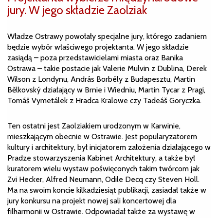
jury. W jego składzie Zaolziak
Władze Ostrawy powołały specjalne jury, którego zadaniem
będzie wybór właściwego projektanta. W jego składzie
zasiądą – poza przedstawicielami miasta oraz Banika
Ostrawa – takie postacie jak Valerie Mulvin z Dublina, Derek
Wilson z Londynu, András Borbély z Budapesztu, Martin
Bělkovský działający w Brnie i Wiedniu, Martin Tycar z Pragi,
Tomáš Vymetálek z Hradca Kralowe czy Tadeáš Goryczka.
Ten ostatni jest Zaolziakiem urodzonym w Karwinie,
mieszkającym obecnie w Ostrawie. Jest popularyzatorem
kultury i architektury, był inicjatorem założenia działającego w
Pradze stowarzyszenia Kabinet Architektury, a także był
kuratorem wielu wystaw poświęconych takim twórcom jak
Zvi Hecker, Alfred Neumann, Odile Decq czy Steven Holl.
Ma na swoim koncie kilkadziesiąt publikacji, zasiadał także w
jury konkursu na projekt nowej sali koncertowej dla
filharmonii w Ostrawie. Odpowiadał także za wystawę w