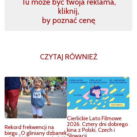
Tu może być twoja reklama,
kliknij,
by poznać cenę
CZYTAJ RÓWNIEŻ
Cierlickie Lato Filmowe
2026. Cztery dni dobrego
Rekord frekwencji na
kina z Polski, Czech i
biegu „O gliniany dzbanek
Słowacji