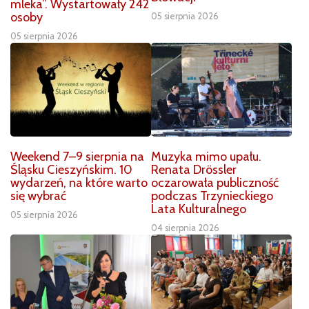
mleka”. Wystartowały 242
osoby
05 sierpnia 2026
05 sierpnia 2026
Weekend 7–9 sierpnia na
Muzyka mimo upału.
Śląsku Cieszyńskim. 10
Renata Drössler
wydarzeń, na które warto
oczarowała publiczność
się wybrać
podczas Trzynieckiego
Lata Kulturalnego
05 sierpnia 2026
04 sierpnia 2026