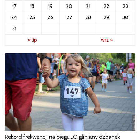
17
18
19
20
21
22
23
24
25
26
27
28
29
30
31
« lip
wrz »
Rekord frekwencji na biegu „O gliniany dzbanek