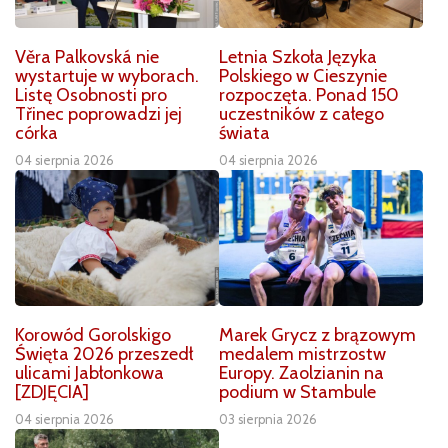
Věra Palkovská nie
Letnia Szkoła Języka
wystartuje w wyborach.
Polskiego w Cieszynie
Listę Osobnosti pro
rozpoczęta. Ponad 150
Třinec poprowadzi jej
uczestników z całego
córka
świata
04 sierpnia 2026
04 sierpnia 2026
Korowód Gorolskigo
Marek Grycz z brązowym
Święta 2026 przeszedł
medalem mistrzostw
ulicami Jabłonkowa
Europy. Zaolzianin na
[ZDJĘCIA]
podium w Stambule
04 sierpnia 2026
03 sierpnia 2026