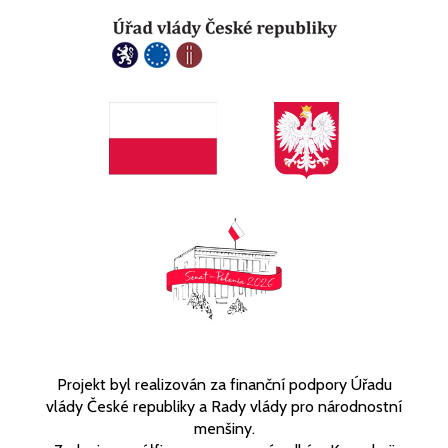
Projekt byl realizován za finanční podpory Úřadu
vlády České republiky a Rady vlády pro národnostní
menšiny.