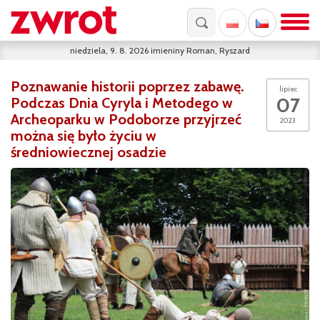
niedziela, 9. 8. 2026
imieniny
Roman, Ryszard
Poznawanie historii poprzez zabawę.
lipiec
07
Podczas Dnia Cyryla i Metodego w
Archeoparku w Podoborze przyjrzeć
2023
można się było życiu w
średniowiecznej osadzie