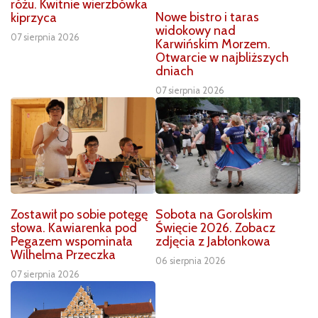
różu. Kwitnie wierzbówka
Nowe bistro i taras
kiprzyca
widokowy nad
07 sierpnia 2026
Karwińskim Morzem.
Otwarcie w najbliższych
dniach
07 sierpnia 2026
Zostawił po sobie potęgę
Sobota na Gorolskim
słowa. Kawiarenka pod
Święcie 2026. Zobacz
Pegazem wspominała
zdjęcia z Jabłonkowa
Wilhelma Przeczka
06 sierpnia 2026
07 sierpnia 2026