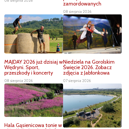
08 sierpnia 2026
zamordowanych
08 sierpnia 2026
MAJDAY 2026 już dzisiaj w
Niedziela na Gorolskim
Wędryni. Sport,
Święcie 2026. Zobacz
przeszkody i koncerty
zdjęcia z Jabłonkowa
08 sierpnia 2026
07 sierpnia 2026
Hala Gąsienicowa tonie w