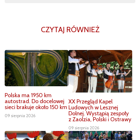
CZYTAJ RÓWNIEŻ
Polska ma 1950 km
autostrad. Do docelowej
XX Przegląd Kapel
sieci brakuje około 150 km
Ludowych w Lesznej
Dolnej. Wystąpią zespoły
09 sierpnia 2026
z Zaolzia, Polski i Ostrawy
09 sierpnia 2026