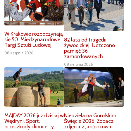
W Krakowie rozpoczynają
się 50. Międzynarodowe
82 lata od tragedii
Targi Sztuki Ludowej
żywocickiej. Uczczono
pamięć 36
08 sierpnia 2026
zamordowanych
08 sierpnia 2026
MAJDAY 2026 już dzisiaj w
Niedziela na Gorolskim
Wędryni. Sport,
Święcie 2026. Zobacz
przeszkody i koncerty
zdjęcia z Jabłonkowa