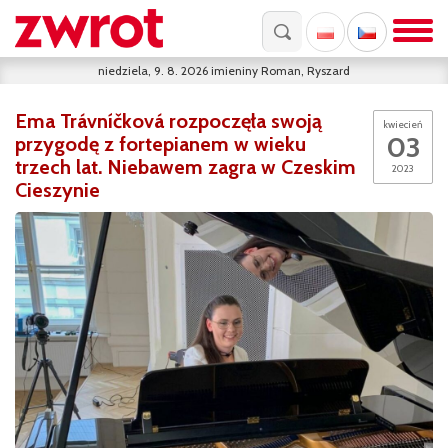
niedziela, 9. 8. 2026
imieniny
Roman, Ryszard
Ema Trávníčková rozpoczęła swoją
kwiecień
03
przygodę z fortepianem w wieku
trzech lat. Niebawem zagra w Czeskim
2023
Cieszynie