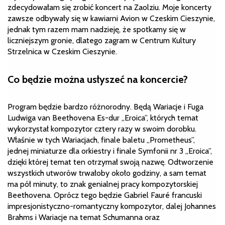
zdecydowałam się zrobić koncert na Zaolziu. Moje koncerty
zawsze odbywały się w kawiarni Avion w Czeskim Cieszynie,
jednak tym razem mam nadzieję, że spotkamy się w
liczniejszym gronie, dlatego zagram w Centrum Kultury
Strzelnica w Czeskim Cieszynie.
Co będzie można usłyszeć na koncercie?
Program będzie bardzo różnorodny. Będą Wariacje i Fuga
Ludwiga van Beethovena Es-dur „Eroica”, których temat
wykorzystał kompozytor cztery razy w swoim dorobku.
Właśnie w tych Wariacjach, finale baletu „Prometheus”,
jednej miniaturze dla orkiestry i finale Symfonii nr 3 „Eroica”,
dzięki której temat ten otrzymał swoją nazwę. Odtworzenie
wszystkich utworów trwałoby około godziny, a sam temat
ma pół minuty, to znak genialnej pracy kompozytorskiej
Beethovena. Oprócz tego będzie Gabriel Fauré francuski
impresjonistyczno-romantyczny kompozytor, dalej Johannes
Brahms i Wariacje na temat Schumanna oraz