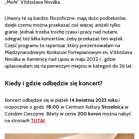
„Moře” Vítězslava Nováka.
Utwory te są bardzo filozoficzne, mają dużo podtekstów,
dzięki czemu można przekazać coś więcej, aniżeli tylko
granie. Jednak trzeba trochę czasu i pracy nad nutami,
odegrać też kilka koncertów, żeby przekazać ten wątek.
Część programu to repertuar, który prezentowałam na
Międzynarodowym Konkursie Fortepianowym im. Vítězslava
Nováka w Kamenicy nad Lipou w maju 2022 r., gdzie
uplasowałam się na pierwszym miejscu w kategorii do 26 lat.
Kiedy i gdzie odbędzie się koncert?
Koncert odbędzie się w piątek
14 kwietnia 2023 roku
i
rozpocznie o godz.
18:00
w Centrum Kultury
Strzelnica
w
Czeskim Cieszynie. Bilety w cenie
200 koron
można nabyć
na stronach
TUTAJ
.