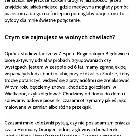
tematach, ale jeszcze szukam drogi, w jaki sposób. Jeżeli
znajdzie się jakieś miejsce, gdzie medycyna mogłaby pomóc
pianistom albo gra na fortepian pomogłaby pacjentom, to
byłoby dla mnie świetne połączenie.
Czym się zajmujesz w wolnych chwilach?
Oprócz studiów tańczę w Zespole Regionalnym Błędowice i
biorę aktywny udział w próbach, zgrupowaniach czy
występach. Jestem w zespole od 6 lat, mamy zgraną ekipę
wspaniałych ludzi, bardzo lubię przyjeżdżać na Zaolzie, żeby
trochę potańczyć, widzieć się z przyjaciółmi i się zrelaksować.
W tym roku będziemy znowu „chodzić z gojiczkiem” w
Wielkanoc, czyli kolędować. Chodzimy od domu do domu i
śpiewamy ludowe piosenki, czasami otrzymamy jakieś jajko
malowane w zamian albo różne przekąski.
Czasami mnie koleżanki pytają, czy nie posiadam zmieniaczu
czasu Hermiony Granger, jednej z głównych bohaterek