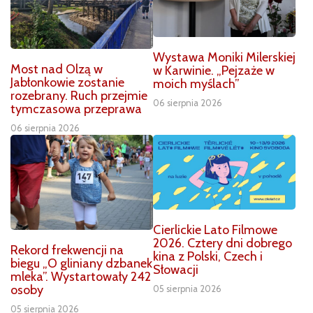
Wystawa Moniki Milerskiej
Most nad Olzą w
w Karwinie. „Pejzaże w
Jabłonkowie zostanie
moich myślach”
rozebrany. Ruch przejmie
06 sierpnia 2026
tymczasowa przeprawa
06 sierpnia 2026
Cierlickie Lato Filmowe
2026. Cztery dni dobrego
Rekord frekwencji na
kina z Polski, Czech i
biegu „O gliniany dzbanek
Słowacji
mleka”. Wystartowały 242
osoby
05 sierpnia 2026
05 sierpnia 2026