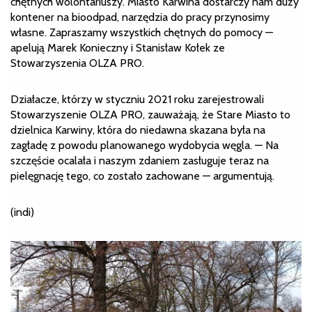
chętnych wolontariuszy. Miasto Karwina dostarczy nam duży
kontener na bioodpad, narzędzia do pracy przynosimy
własne. Zapraszamy wszystkich chętnych do pomocy —
apelują Marek Konieczny i Stanisław Kołek ze
Stowarzyszenia OLZA PRO.
Działacze, którzy w styczniu 2021 roku zarejestrowali
Stowarzyszenie OLZA PRO, zauważają, że Stare Miasto to
dzielnica Karwiny, która do niedawna skazana była na
zagładę z powodu planowanego wydobycia węgla. — Na
szczęście ocalała i naszym zdaniem zasługuje teraz na
pielęgnację tego, co zostało zachowane — argumentują.
(indi)