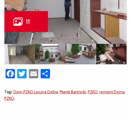
Facebook
Twitter
Email
Share
Tagi:
Dom PZKO Leszna Dolna
,
Marek Bartnicki
,
PZKO
,
remont Domu
PZKO