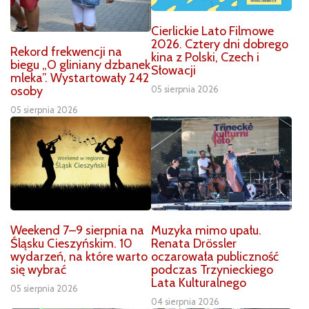
Cierlickie Lato Filmowe
2026. Cztery dni dobrego
Rekord frekwencji na
kina z Polski, Czech i
biegu „O gliniany dzbanek
Słowacji
mleka”. Wystartowały 242
osoby
05 sierpnia 2026
05 sierpnia 2026
Weekend 7–9 sierpnia na
Muzyka mimo upału.
Śląsku Cieszyńskim. 10
Renata Drössler
wydarzeń, na które warto
oczarowała publiczność
się wybrać
podczas Trzynieckiego
Lata Kulturalnego
05 sierpnia 2026
04 sierpnia 2026