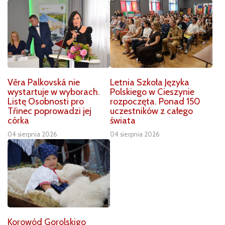
Věra Palkovská nie
Letnia Szkoła Języka
wystartuje w wyborach.
Polskiego w Cieszynie
Listę Osobnosti pro
rozpoczęta. Ponad 150
Třinec poprowadzi jej
uczestników z całego
córka
świata
04 sierpnia 2026
04 sierpnia 2026
Korowód Gorolskigo