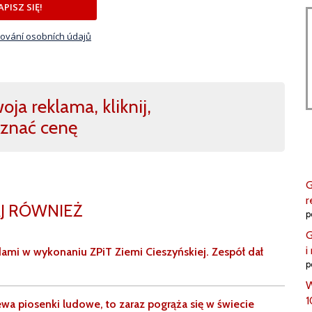
APISZ SIĘ!
ování osobních údajů
ja reklama, kliknij,
znać cenę
G
r
J RÓWNIEŻ
p
G
i
ami w wykonaniu ZPiT Ziemi Cieszyńskiej. Zespół dał
p
W
1
iewa piosenki ludowe, to zaraz pogrąża się w świecie