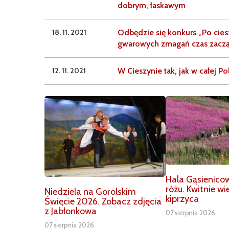
dobrym, łaskawym
18. 11. 2021
Odbędzie się konkurs „Po cies
gwarowych zmagań czas zaczą
12. 11. 2021
W Cieszynie tak, jak w całej 
Hala Gąsienico
różu. Kwitnie w
Niedziela na Gorolskim
kiprzyca
Święcie 2026. Zobacz zdjęcia
z Jabłonkowa
07 sierpnia 2026
07 sierpnia 2026