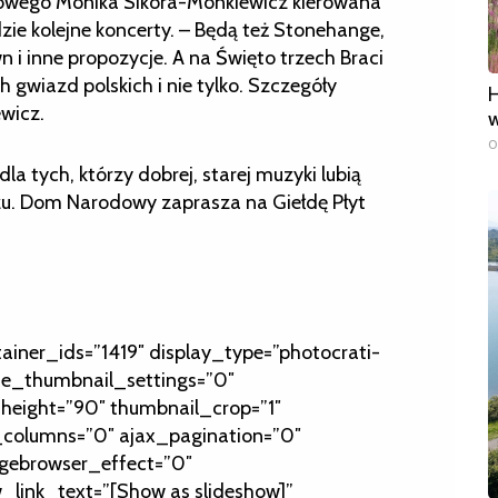
owego Monika Sikora-Monkiewicz kierowana
ie kolejne koncerty. – Będą też Stonehange,
i inne propozycje. A na Święto trzech Braci
 gwiazd polskich i nie tylko. Szczegóły
H
wicz.
w
0
 dla tych, którzy dobrej, starej muzyki lubią
u. Dom Narodowy zaprasza na Giełdę Płyt
tainer_ids=”1419″ display_type=”photocrati-
de_thumbnail_settings=”0″
height=”90″ thumbnail_crop=”1″
olumns=”0″ ajax_pagination=”0″
gebrowser_effect=”0″
_link_text=”[Show as slideshow]”