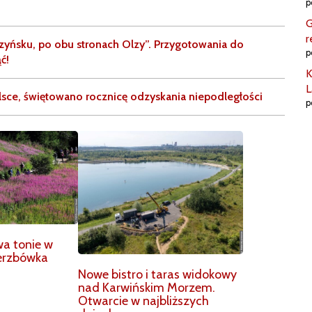
p
G
r
zyńsku, po obu stronach Olzy”. Przygotowania do
p
ć!
K
L
Polsce, świętowano rocznicę odzyskania niepodległości
p
wa tonie w
ierzbówka
Nowe bistro i taras widokowy
nad Karwińskim Morzem.
Otwarcie w najbliższych