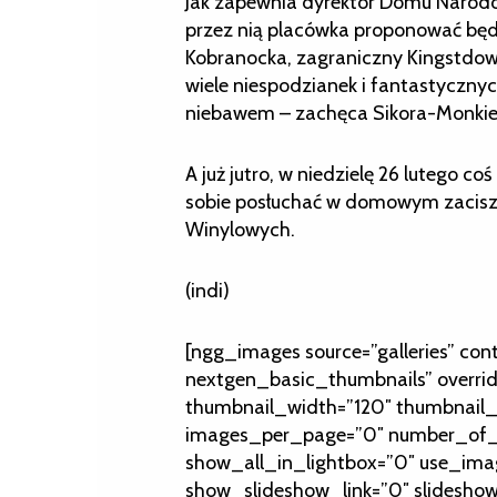
Jak zapewnia dyrektor Domu Narod
przez nią placówka proponować będz
Kobranocka, zagraniczny Kingstdown 
wiele niespodzianek i fantastycznych
niebawem – zachęca Sikora-Monkie
A już jutro, w niedzielę 26 lutego coś
sobie posłuchać w domowym zacisz
Winylowych.
(indi)
[ngg_images source=”galleries” con
nextgen_basic_thumbnails” overri
thumbnail_width=”120″ thumbnail_
images_per_page=”0″ number_of_c
show_all_in_lightbox=”0″ use_ima
show_slideshow_link=”0″ slideshow