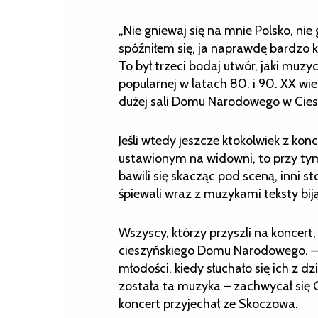
„Nie gniewaj się na mnie Polsko, nie
spóźniłem się, ja naprawdę bardzo 
To był trzeci bodaj utwór, jaki muzy
popularnej w latach 80. i 90. XX wi
dużej sali Domu Narodowego w Cies
Jeśli wtedy jeszcze ktokolwiek z kon
ustawionym na widowni, to przy tym 
bawili się skacząc pod sceną, inni st
śpiewali wraz z muzykami teksty bi
Wszyscy, którzy przyszli na koncert
cieszyńskiego Domu Narodowego. – 
młodości, kiedy słuchało się ich z d
została ta muzyka – zachwycał się G
koncert przyjechał ze Skoczowa.