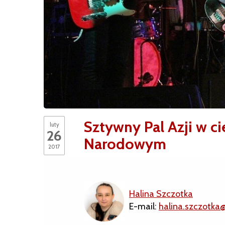
Sztywny Pal Azji w 
luty
26
Narodowym
2017
Halina Szczotka
E-mail:
halina.szczotka