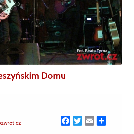
cieszyńskim Domu
Facebook
Twitter
Email
Share
@zwrot.cz