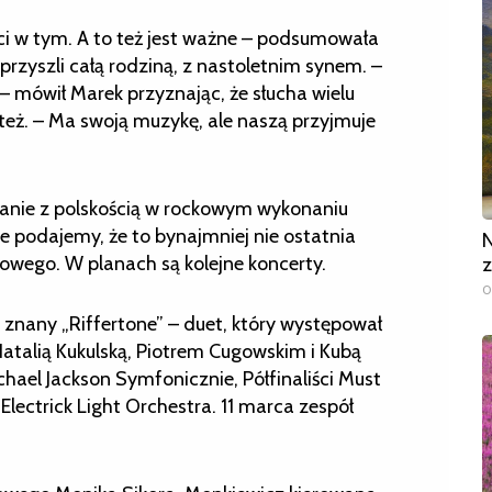
ści w tym. A to też jest ważne – podsumowała
przyszli całą rodziną, z nastoletnim synem. –
– mówił Marek przyznając, że słucha wielu
też. – Ma swoją muzykę, ale naszą przyjmuje
otkanie z polskością w rockowym wykonaniu
e podajemy, że to bynajmniej nie ostatnia
N
wego. W planach są kolejne koncerty.
z
0
 znany „Riffertone” – duet, który występował
Natalią Kukulską, Piotrem Cugowskim i Kubą
hael Jackson Symfonicznie, Półfinaliści Must
 Electrick Light Orchestra. 11 marca zespół