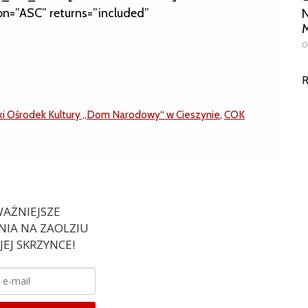
on=”ASC” returns=”included”
N
M
0
R
ki Ośrodek Kultury „Dom Narodowy“ w Cieszynie
,
COK
AŻNIEJSZE
IA NA ZAOLZIU
EJ SKRZYNCE!