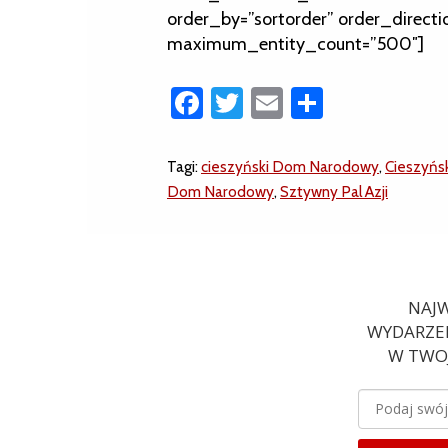
order_by=”sortorder” order_directi
maximum_entity_count=”500″]
Facebook
Twitter
Email
Share
Tagi:
cieszyński Dom Narodowy
,
Cieszyńs
Dom Narodowy
,
Sztywny Pal Azji
NAJW
WYDARZEN
W TWOJ