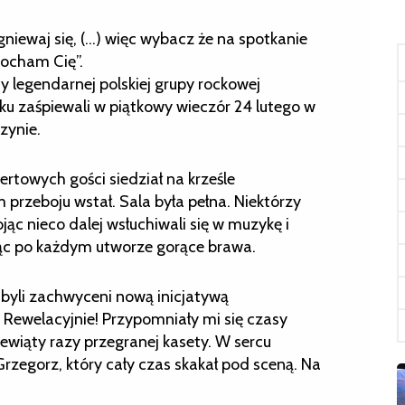
 gniewaj się, (…) więc wybacz że na spotkanie
kocham Cię”.
cy legendarnej polskiej grupy rockowej
eku zaśpiewali w piątkowy wieczór 24 lutego w
zynie.
certowych gości siedział na krześle
przeboju wstał. Sala była pełna. Niektórzy
ojąc nieco dalej wsłuchiwali się w muzykę i
jąc po każdym utworze gorące brawa.
, byli zachwyceni nową inicjatywą
Rewelacyjnie! Przypomniały mi się czasy
ziewiąty razy przegranej kasety. W sercu
rzegorz, który cały czas skakał pod sceną. Na