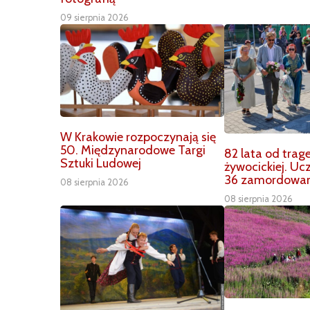
09 sierpnia 2026
W Krakowie rozpoczynają się
50. Międzynarodowe Targi
82 lata od trage
Sztuki Ludowej
żywocickiej. U
36 zamordowa
08 sierpnia 2026
08 sierpnia 2026