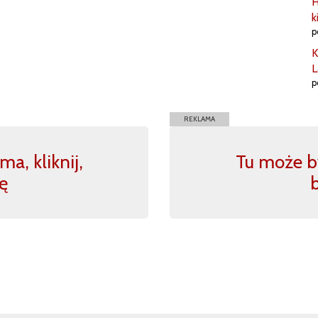
H
k
p
K
L
p
REKLAMA
a, kliknij,
Tu może by
ę