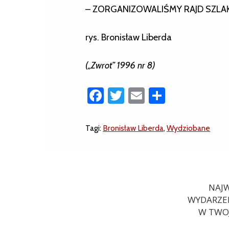
– ZORGANIZOWALIŚMY RAJD SZL
rys. Bronisław Liberda
(„Zwrot” 1996 nr 8)
Facebook
Twitter
Email
Share
Tagi:
Bronisław Liberda
,
Wydziobane
NAJW
WYDARZEN
W TWOJ