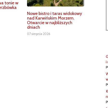
wa tonie w
ierzbówka
Nowe bistro i taras widokowy
nad Karwińskim Morzem.
Otwarcie w najbliższych
dniach
07 sierpnia 2026
G
i
p
W
w
p
K
r
p