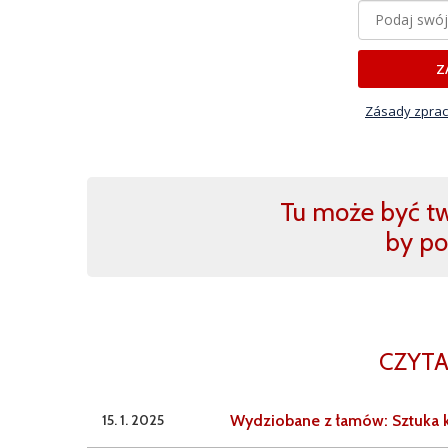
Z
Zásady zprac
Tu może być two
by po
CZYTA
15. 1. 2025
Wydziobane z łamów: Sztuka k