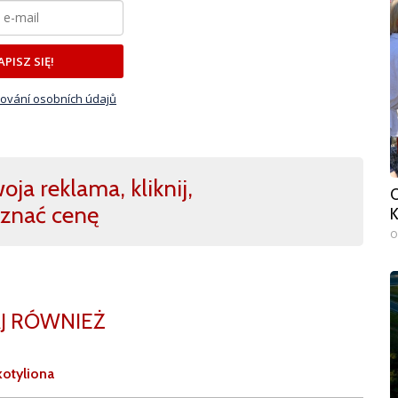
APISZ SIĘ!
ování osobních údajů
ja reklama, kliknij,
O
znać cenę
K
0
J RÓWNIEŻ
otyliona