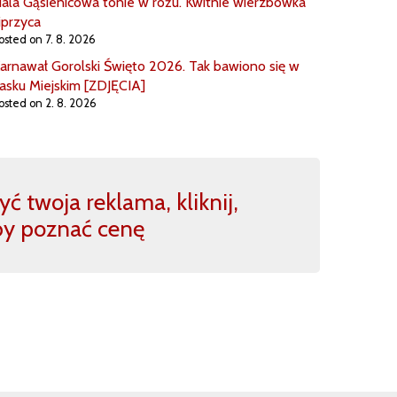
ala Gąsienicowa tonie w różu. Kwitnie wierzbówka
iprzyca
osted on 7. 8. 2026
arnawał Gorolski Święto 2026. Tak bawiono się w
asku Miejskim [ZDJĘCIA]
osted on 2. 8. 2026
ć twoja reklama, kliknij,
by poznać cenę