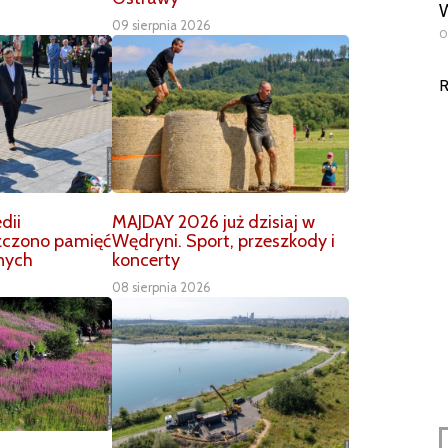
W
09 sierpnia 2026
0
R
dii
MAJDAY 2026 już dzisiaj w
czczono pamięć
Wędryni. Sport, przeszkody i
nych
koncerty
08 sierpnia 2026