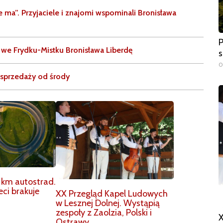
e ma”. Przyjaciele i znajomi wspominali Bronisława
P
 we Frydku-Mistku Bronisława Liberdę
s
0
w sprzedaży od środy
 km autostrad.
eci brakuje
XX Przegląd Kapel Ludowych
w Lesznej Dolnej. Wystąpią
zespoły z Zaolzia, Polski i
X
Ostrawy