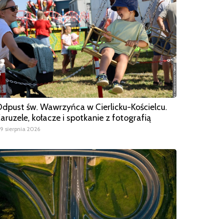
dpust św. Wawrzyńca w Cierlicku-Kościelcu.
aruzele, kołacze i spotkanie z fotografią
9 sierpnia 2026