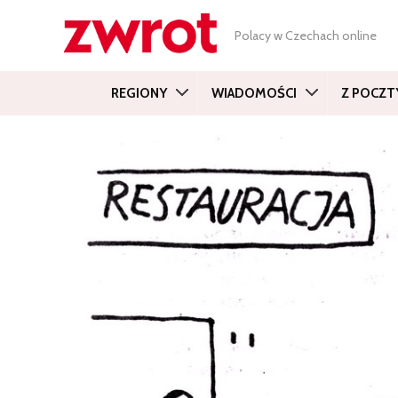
Polacy w Czechach online
REGIONY
WIADOMOŚCI
Z POCZT