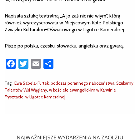
Napisała sztukę teatralną „A jo zaś nic nie wiym”, którą
również wyreżyserowała w Miejscowym Kole Polskiego
Związku Kulturalno-Oświatowego w Ligotce Kameralnej.
Pisze po polsku, czesku, słowacku, angielsku oraz gwarą.
Facebook
Twitter
Email
Share
Tagi:
Ewa Sabela-Furtek
,
podczas porannego nabożeństwa
,
Szukamy
Talentów Wsi Wąglany
,
w kościele ewangelickim w Karwinie
Frysztacie
,
w Ligotce Kameralnej
NAJWAŻNIEJSZE WYDARZENIA NA ZAOLZIU