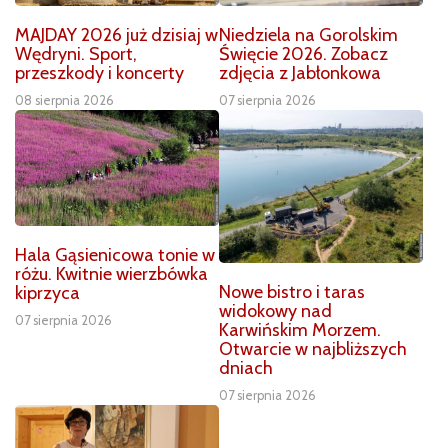
MAJDAY 2026 już dzisiaj w
Niedziela na Gorolskim
Wędryni. Sport,
Święcie 2026. Zobacz
przeszkody i koncerty
zdjęcia z Jabłonkowa
08 sierpnia 2026
07 sierpnia 2026
Hala Gąsienicowa tonie w
różu. Kwitnie wierzbówka
Nowe bistro i taras
kiprzyca
widokowy nad
07 sierpnia 2026
Karwińskim Morzem.
Otwarcie w najbliższych
dniach
07 sierpnia 2026