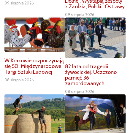
Dolnej. Wystąpią zespoły
09 sierpnia 2026
z Zaolzia, Polski i Ostrawy
09 sierpnia 2026
W Krakowie rozpoczynają
się 50. Międzynarodowe
82 lata od tragedii
Targi Sztuki Ludowej
żywocickiej. Uczczono
pamięć 36
08 sierpnia 2026
zamordowanych
08 sierpnia 2026