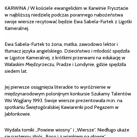
KARWINA / W kościele ewangelickim w Karwinie Frysztacie
w najbliższą niedzielę podczas porannego nabożeństwa
swoje wiersze recytować będzie Ewa Sabela-Furtek z Ligotki
Kameralnej.
Ewa Sabela-Furtek to żona, matka, zawodowo lektor i
tłumacz języka angielskiego. Dzieciństwo i młodość spędziła
w Ligotce Kameralnej, z krótkimi przerwami na edukację w
Wałaskim Międzyrzeczu, Pradze i Londynie, gdzie spędziła
siedem lat.
Jej pierwsze osiągnięcia literackie to wyróżnienie w
międzynarodowym polonijnym konkursie Szukamy Talentów
Wsi Wąglany 1993. Swoje wiersze prezentowała m.in. na
spotkaniu Świętogóralskiej Kawiarenki pod Pegazem w
Jabłonkowie.
Wydała tomiki „Powiew wiosny” i „Wiersze”. Niedługo ukaże
się następny zbiór „Boso i z wiankiem na głowie”.