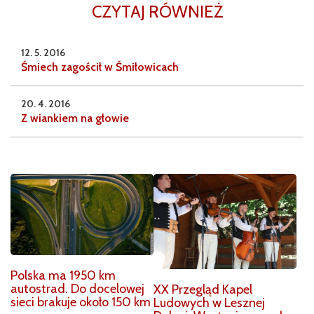
CZYTAJ RÓWNIEŻ
12. 5. 2016
Śmiech zagościł w Śmiłowicach
20. 4. 2016
Z wiankiem na głowie
Polska ma 1950 km
autostrad. Do docelowej
XX Przegląd Kapel
sieci brakuje około 150 km
Ludowych w Lesznej