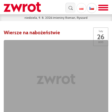
niedziela, 9. 8. 2026
imieniny
Roman, Ryszard
Wiersze na nabożeństwie
luty
26
2015