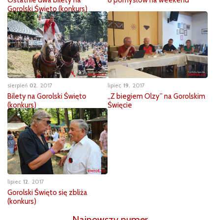
Gorolski Święto (konkurs)
sierpień
02
2017
lipiec
19
2017
Bilety na Gorolski Święto
„Z biegiem Olzy” na Gorolskim
(konkurs)
Święcie
lipiec
12
2017
Gorolski Święto się zbliża
(konkurs)
Najnowszy numer