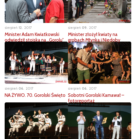
sierpień
12
2017
sierpień
09
2017
Minister Adam Kwiatkowski
Minister złożył kwiaty na
odwiedził stoiska na „Gorolu”
grobach Młynka i Niedoby
sierpień
06
2017
sierpień
06
2017
NA ŻYWO. 70. Gorolski Święto
Sobotni Gorolski Karnawał –
fotoreportaż