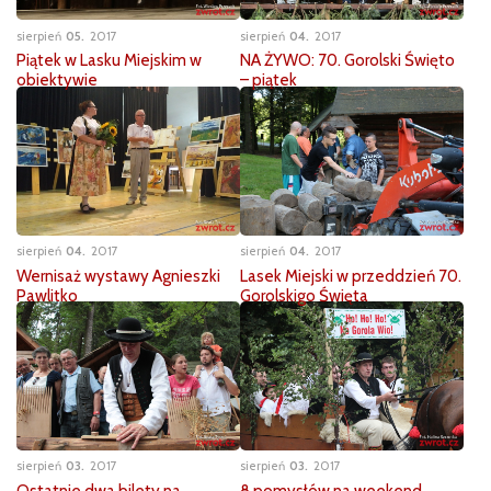
sierpień
05
2017
sierpień
04
2017
Piątek w Lasku Miejskim w
NA ŻYWO: 70. Gorolski Święto
obiektywie
– piątek
sierpień
04
2017
sierpień
04
2017
Lasek Miejski w przeddzień 70.
Wernisaż wystawy Agnieszki
Gorolskigo Święta
Pawlitko
sierpień
03
2017
sierpień
03
2017
Ostatnie dwa bilety na
​8 pomysłów na weekend