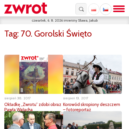
czwartek, 6. 8. 2026
imieniny
Sława, Jakub
Tag:
70. Gorolski Święto
sierpień
30
2017
sierpień
13
2017
Okładkę „Zwrotu” zdobi obraz
Korowód skropiony deszczem
Pawła Wałacha
– fotoreportaż