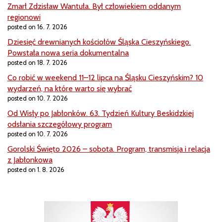
Zmarł Zdzisław Wantuła. Był człowiekiem oddanym
regionowi
posted on 16. 7. 2026
Dziesięć drewnianych kościołów Śląska Cieszyńskiego.
Powstała nowa seria dokumentalna
posted on 18. 7. 2026
Co robić w weekend 11–12 lipca na Śląsku Cieszyńskim? 10
wydarzeń, na które warto się wybrać
posted on 10. 7. 2026
Od Wisły po Jabłonków. 63. Tydzień Kultury Beskidzkiej
odsłania szczegółowy program
posted on 10. 7. 2026
Gorolski Święto 2026 – sobota. Program, transmisja i relacja
z Jabłonkowa
posted on 1. 8. 2026