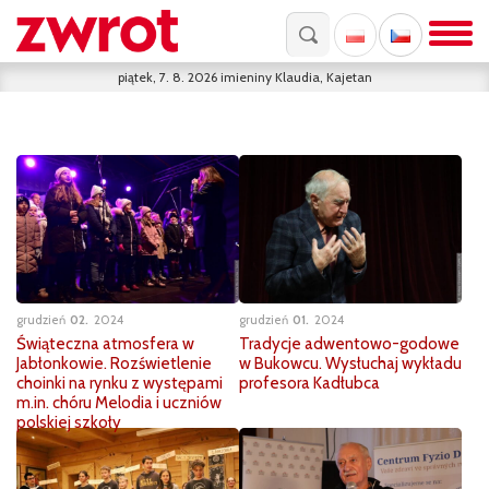
piątek, 7. 8. 2026
imieniny
Klaudia, Kajetan
grudzień
02
2024
grudzień
01
2024
Świąteczna atmosfera w
Tradycje adwentowo-godowe
Jabłonkowie. Rozświetlenie
w Bukowcu. Wysłuchaj wykładu
choinki na rynku z występami
profesora Kadłubca
m.in. chóru Melodia i uczniów
polskiej szkoły