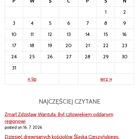
P
W
Ś
C
P
S
N
1
2
3
4
5
6
7
8
9
10
11
12
13
14
15
16
17
18
19
20
21
22
23
24
25
26
27
28
29
30
31
« lip
wrz »
NAJCZĘŚCIEJ CZYTANE
Zmarł Zdzisław Wantuła. Był człowiekiem oddanym
regionowi
posted on 16. 7. 2026
Dziesięć drewnianych kościołów Śląska Cieszyńskiego.