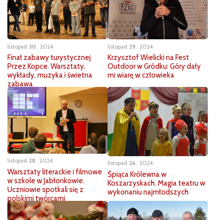
listopad
30
2024
listopad
29
2024
Finał zabawy turystycznej
Krzysztof Wielicki na Fest
Przez Kopce. Warsztaty,
Outdoor w Gródku: Góry dały
wykłady, muzyka i świetna
mi wiarę w człowieka
zabawa
listopad
28
2024
listopad
26
2024
Warsztaty literackie i filmowe
Śpiąca Królewna w
w szkole w Jabłonkowie.
Koszarzyskach. Magia teatru w
Uczniowie spotkali się z
wykonaniu najmłodszych
polskimi twórcami