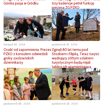
Górska pasja w Gródku
trzy kadencje pełnił funkcję
prezesa ZG PZKO
listopad
01
2024
październik
31
2024
Ocalić od zapomnienia. Prezes
Zginęli 80 lat temu pod
PZKO z konsulem odwiedzili
Stożkiem i Filipką. Teraz turyści
groby zaolziańskich
wędrujący żółtym szlakiem
dziennikarzy
turystycznym będą mijali
tablicę ich upamiętniającą
październik
30
2024
październik
23
2024