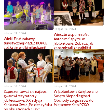
listopad
19
2024
listopad
19
2024
Wieczór wspomnień o
Wielki Finał zabawy
Antonim Szpyrcu w
turystycznej PRZEZ KOPCE
Jabłonkowie. Zobacz, jak
zbliża się wielkimi krokami!
zapamiętali go najbliżsi
listopad
16
2024
listopad
14
2024
Zaprezentowali się najlepsi
W Jabłonkowie świętowano
gwarowi recytatorzy.
Święto Niepodległości.
Jubileuszowa, XX edycja
Obchody zorganizowało
Konkursu Gwar „Po cieszyńsku
Miejscowe Koło PZKO
po obu stronach Olzy”