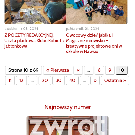
październik
05
2024
październik
01
2024
Z POCZTY REDAKCYJNEJ.
Owocowy dzień jabłka i
Uczta plackowa Klubu Kobiet z
Magiczne mrowisko –
Jabłonkowa
kreatywne projektowe dni w
szkole w Nawsiu
Strona 10 z 69
« Pierwsza
«
...
8
9
10
11
12
...
20
30
40
...
»
Ostatnia »
Najnowszy numer