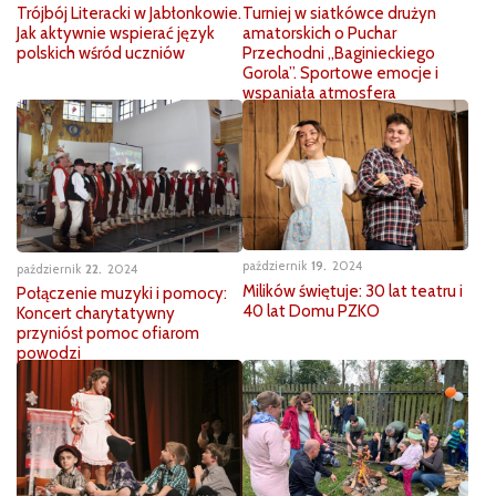
Trójbój Literacki w Jabłonkowie.
Turniej w siatkówce drużyn
Jak aktywnie wspierać język
amatorskich o Puchar
polskich wśród uczniów
Przechodni „Baginieckiego
Gorola”. Sportowe emocje i
wspaniała atmosfera
październik
19
2024
październik
22
2024
Milików świętuje: 30 lat teatru i
Połączenie muzyki i pomocy:
40 lat Domu PZKO
Koncert charytatywny
przyniósł pomoc ofiarom
powodzi