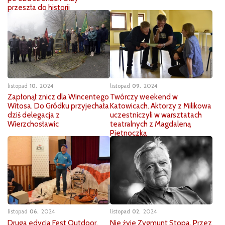
przeszła do historii
listopad
10
2024
listopad
09
2024
Zapłonął znicz dla Wincentego
Twórczy weekend w
Witosa. Do Gródku przyjechała
Katowicach. Aktorzy z Milikowa
dziś delegacja z
uczestniczyli w warsztatach
Wierzchosławic
teatralnych z Magdaleną
Pietnoczką
listopad
06
2024
listopad
02
2024
Druga edycja Fest Outdoor.
Nie żyje Zygmunt Stopa. Przez