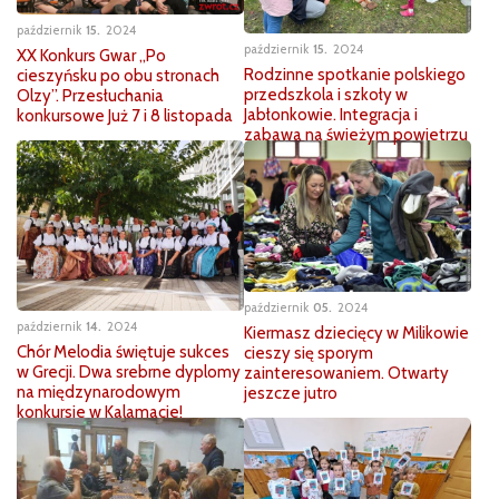
październik
15
2024
październik
15
2024
XX Konkurs Gwar „Po
Rodzinne spotkanie polskiego
cieszyńsku po obu stronach
przedszkola i szkoły w
Olzy”. Przesłuchania
Jabłonkowie. Integracja i
konkursowe Już 7 i 8 listopada
zabawa na świeżym powietrzu
październik
05
2024
październik
14
2024
Kiermasz dziecięcy w Milikowie
Chór Melodia świętuje sukces
cieszy się sporym
w Grecji. Dwa srebrne dyplomy
zainteresowaniem. Otwarty
na międzynarodowym
jeszcze jutro
konkursie w Kalamacie!