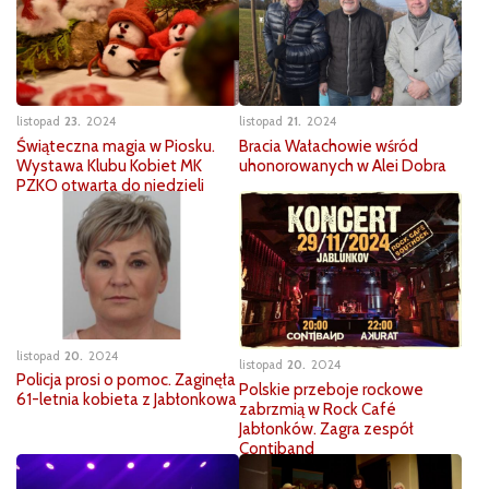
listopad
23
2024
listopad
21
2024
Świąteczna magia w Piosku.
Bracia Wałachowie wśród
Wystawa Klubu Kobiet MK
uhonorowanych w Alei Dobra
PZKO otwarta do niedzieli
listopad
20
2024
listopad
20
2024
Policja prosi o pomoc. Zaginęła
Polskie przeboje rockowe
61-letnia kobieta z Jabłonkowa
zabrzmią w Rock Café
Jabłonków. Zagra zespół
Contiband