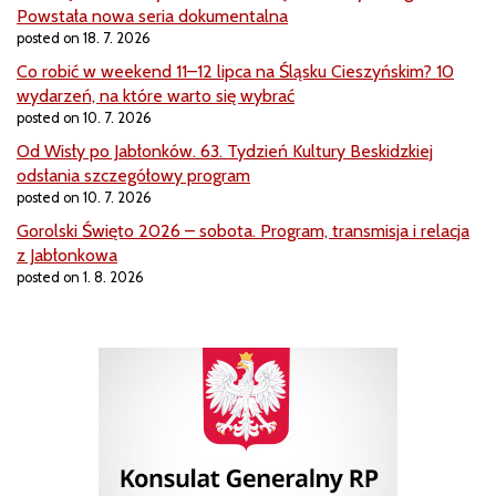
Powstała nowa seria dokumentalna
posted on 18. 7. 2026
Co robić w weekend 11–12 lipca na Śląsku Cieszyńskim? 10
wydarzeń, na które warto się wybrać
posted on 10. 7. 2026
Od Wisły po Jabłonków. 63. Tydzień Kultury Beskidzkiej
odsłania szczegółowy program
posted on 10. 7. 2026
Gorolski Święto 2026 – sobota. Program, transmisja i relacja
z Jabłonkowa
posted on 1. 8. 2026