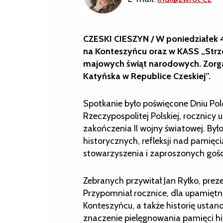
CZESKI CIESZYN / W poniedziałek 4
na Konteszyńcu oraz w KASS „Strz
majowych świąt narodowych. Zorg
Katyńska w Republice Czeskiej”.
Spotkanie było poświęcone Dniu Polo
Rzeczypospolitej Polskiej, rocznicy 
zakończenia II wojny światowej. By
historycznych, refleksji nad pamięc
stowarzyszenia i zaproszonych gośc
Zebranych przywitał Jan Ryłko, pre
Przypomniał rocznice, dla upamiętni
Konteszyńcu, a także historię ustano
znaczenie pielęgnowania pamięci his