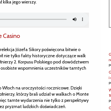
kilka jego wierszy.
e Casino
lekcja Józefa Sikory poświęcona bitwie o
G
ł nie tylko fakty historyczne dotyczące walk
r
łnierzy 2. Korpusu Polskiego pod dowództwem
p
e osobiste wspomnienia uczestników tamtych
G
i
p
do Włoch na uroczystości rocznicowe. Dzięki
W
ołnierzy, którzy brali udział w walkach o Monte
1
więc tamte wydarzenia nie tylko z perspektywy
p
rzez pryzmat ludzkich doświadczeń.
G