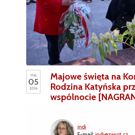
Majowe święta na Kon
maj
05
Rodzina Katyńska prz
2026
wspólnocie [NAGRAN
indi
E-mail:
indi@zwrot.cz