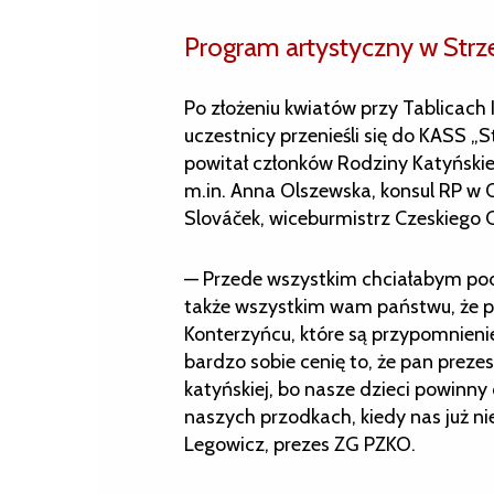
Program artystyczny w Strze
Po złożeniu kwiatów przy Tablicach
uczestnicy przenieśli się do KASS „St
powitał członków Rodziny Katyńskiej
m.in. Anna Olszewska, konsul RP w Os
Slováček, wiceburmistrz Czeskiego 
— Przede wszystkim chciałabym pod
także wszystkim wam państwu, że p
Konterzyńcu, które są przypomnien
bardzo sobie cenię to, że pan preze
katyńskiej, bo nasze dzieci powinny
naszych przodkach, kiedy nas już n
Legowicz, prezes ZG PZKO.