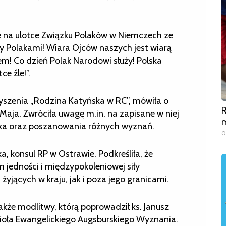
e na ulotce Związku Polaków w Niemczech ze
y Polakami! Wiara Ojców naszych jest wiarą
em! Co dzień Polak Narodowi służy! Polska
e źle!”.
zyszenia „Rodzina Katyńska w RC”, mówiła o
R
 Maja. Zwróciła uwagę m.in. na zapisane w niej
m
ieka oraz poszanowania różnych wyznań.
0
, konsul RP w Ostrawie. Podkreśliła, że
jedności i międzypokoleniowej siły
yjących w kraju, jak i poza jego granicami.
akże modlitwy, którą poprowadził ks. Janusz
cioła Ewangelickiego Augsburskiego Wyznania.