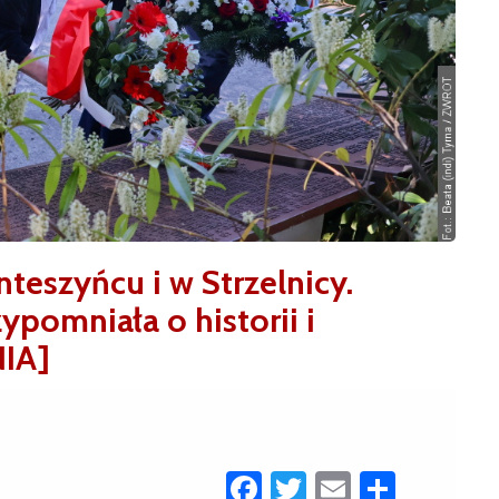
teszyńcu i w Strzelnicy.
ypomniała o historii i
IA]
Facebook
Twitter
Email
Share