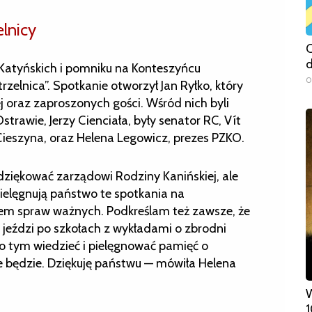
lnicy
C
d
 Katyńskich i pomniku na Konteszyńcu
0
rzelnica”. Spotkanie otworzył Jan Ryłko, który
 oraz zaproszonych gości. Wśród nich byli
trawie, Jerzy Cienciała, były senator RC, Vít
Cieszyna, oraz Helena Legowicz, prezes PZKO.
ziękować zarządowi Rodziny Kanińskiej, ale
ielęgnują państwo te spotkania na
iem spraw ważnych. Podkreślam też zawsze, że
s jeździ po szkołach z wykładami o zbrodni
 o tym wiedzieć i pielęgnować pamięć o
ie będzie. Dziękuję państwu — mówiła Helena
W
1