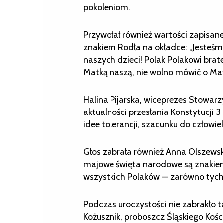
pokoleniom.
Przywołał również wartości zapisan
znakiem Rodła na okładce: „Jesteśm
naszych dzieci! Polak Polakowi brat
Matką naszą, nie wolno mówić o Matc
Halina Pijarska, wiceprezes Stowar
aktualności przesłania Konstytucji 3
idee tolerancji, szacunku do człow
Głos zabrała również Anna Olszewska
majowe święta narodowe są znakiem 
wszystkich Polaków — zarówno tych ż
Podczas uroczystości nie zabrakło t
Kożusznik, proboszcz Śląskiego Koś