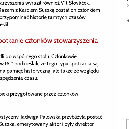
arzyszenia wyraził również Vít Slováček,
0
 Razem z Karolem Suszką został on członkiem
 przypominać historię tamtych czasów.
R
ślił.
spotkanie członków stowarzyszenia
edli do wspólnego stołu. Członkowie
 RC” podkreślali, że tego typu spotkania są
 na pamięć historyczną, ale także ze względu
spędzenia czasu.
ypieki przygotowane przez członków
styczny. Jadwiga Palowska przybliżyła postać
 Suszka, emerytowany aktor i były dyrektor