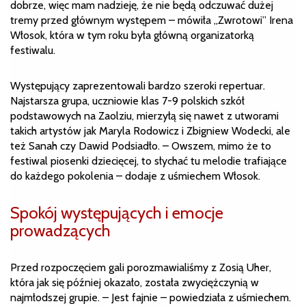
dobrze, więc mam nadzieję, że nie będą odczuwać dużej
tremy przed głównym występem – mówiła „Zwrotowi” Irena
Włosok, która w tym roku była główną organizatorką
festiwalu.
Występujący zaprezentowali bardzo szeroki repertuar.
Najstarsza grupa, uczniowie klas 7-9 polskich szkół
podstawowych na Zaolziu, mierzyłą się nawet z utworami
takich artystów jak Maryla Rodowicz i Zbigniew Wodecki, ale
też Sanah czy Dawid Podsiadło. – Owszem, mimo że to
festiwal piosenki dziecięcej, to słychać tu melodie trafiające
do każdego pokolenia – dodaje z uśmiechem Włosok.
Spokój występujących i emocje
prowadzących
Przed rozpoczęciem gali porozmawialiśmy z Zosią Uher,
która jak się później okazało, została zwyciężczynią w
najmłodszej grupie. – Jest fajnie – powiedziała z uśmiechem.