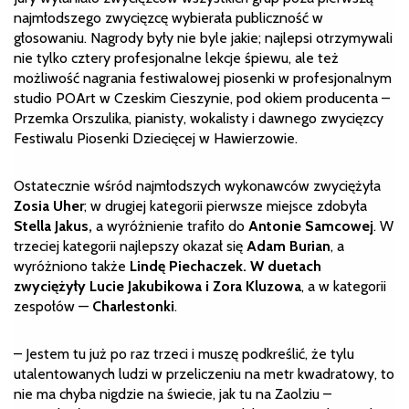
najmłodszego zwycięzcę wybierała publiczność w
głosowaniu. Nagrody były nie byle jakie; najlepsi otrzymywali
nie tylko cztery profesjonalne lekcje śpiewu, ale też
możliwość nagrania festiwalowej piosenki w profesjonalnym
studio POArt w Czeskim Cieszynie, pod okiem producenta –
Przemka Orszulika, pianisty, wokalisty i dawnego zwycięzcy
Festiwalu Piosenki Dziecięcej w Hawierzowie.
Ostatecznie wśród najmłodszych wykonawców zwyciężyła
Zosia Uher
; w drugiej kategorii pierwsze miejsce zdobyła
Stella Jakus,
a wyróżnienie trafiło do
Antonie Samcowej
. W
trzeciej kategorii najlepszy okazał się
Adam Burian
, a
wyróżniono także
Lindę Piechaczek. W duetach
zwyciężyły Lucie Jakubikowa i Zora Kluzowa
, a w kategorii
zespołów —
Charlestonki
.
– Jestem tu już po raz trzeci i muszę podkreślić, że tylu
utalentowanych ludzi w przeliczeniu na metr kwadratowy, to
nie ma chyba nigdzie na świecie, jak tu na Zaolziu –