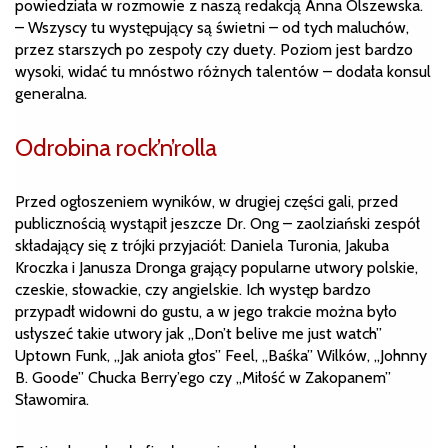
powiedziała w rozmowie z naszą redakcją Anna Olszewska.
– Wszyscy tu występujący są świetni – od tych maluchów,
przez starszych po zespoły czy duety. Poziom jest bardzo
wysoki, widać tu mnóstwo różnych talentów – dodała konsul
generalna.
Odrobina rock’n’rolla
Przed ogłoszeniem wyników, w drugiej części gali, przed
publicznością wystąpił jeszcze Dr. Ong – zaolziański zespół
składający się z trójki przyjaciół: Daniela Turonia, Jakuba
Kroczka i Janusza Dronga grający popularne utwory polskie,
czeskie, słowackie, czy angielskie. Ich występ bardzo
przypadł widowni do gustu, a w jego trakcie można było
usłyszeć takie utwory jak „Don’t belive me just watch”
Uptown Funk, „Jak anioła głos” Feel, „Baśka” Wilków, „Johnny
B. Goode” Chucka Berry’ego czy „Miłość w Zakopanem”
Sławomira.