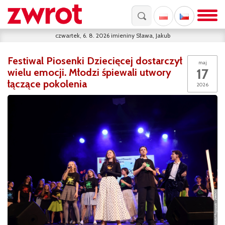
czwartek, 6. 8. 2026
imieniny
Sława, Jakub
Festiwal Piosenki Dziecięcej dostarczył
maj
17
wielu emocji. Młodzi śpiewali utwory
łączące pokolenia
2026