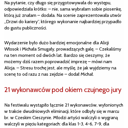
Na pytanie, czy długo się przygotowywała do występu,
odpowiedziała krótko: – nie, sama wybrałam sobie piosenkę,
którą już znałam – dodała. Na scenie zaprezentowała utwór
„Drzwi do kariery”, którego wykonanie najbardziej przypadło
do gustu publiczności.
Wydarzenie było dużo bardziej emocjonalne dla Alicji
Włosok i Michała Smugały, prowadzących galę. – Czekaliśmy
na ten moment od dwóch lat. Bardzo się cieszymy, że
możemy dziś razem poprowadzić imprezę – mówi nam
Alicja. – Stresu trochę jest, ale myślę, że jak wyjdziemy na
scenę to od razu z nas zejdzie – dodał Michał.
21 wykonawców pod okiem czujnego jury
Na festiwalu wystąpiło łącznie 21 wykonawców, wyłonionych
w trakcie dwudniowych eliminacji, które odbyły się w marcu
br. w Czeskim Cieszynie. Młodzi artyści walczyli o wygraną
walczyli w pięciu kategoriach: dla klas 1-3, 4-6, 7-9, dla