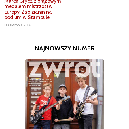
Marek Grycz z brązowym
medalem mistrzostw
Europy. Zaolzianin na
podium w Stambule
03 sierpnia 2026
NAJNOWSZY NUMER