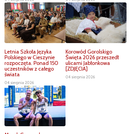
Letnia Szkoła Języka
Korowód Gorolskigo
Polskiego w Cieszynie
Święta 2026 przeszedł
rozpoczęta. Ponad 150
ulicami Jabłonkowa
uczestników z całego
[ZDJĘCIA]
świata
04 sierpnia 2026
04 sierpnia 2026