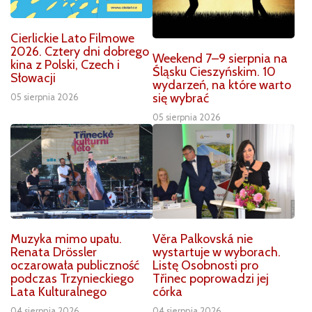
Cierlickie Lato Filmowe
2026. Cztery dni dobrego
Weekend 7–9 sierpnia na
kina z Polski, Czech i
Śląsku Cieszyńskim. 10
Słowacji
wydarzeń, na które warto
się wybrać
05 sierpnia 2026
05 sierpnia 2026
Muzyka mimo upału.
Věra Palkovská nie
Renata Drössler
wystartuje w wyborach.
oczarowała publiczność
Listę Osobnosti pro
podczas Trzynieckiego
Třinec poprowadzi jej
Lata Kulturalnego
córka
04 sierpnia 2026
04 sierpnia 2026