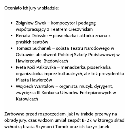
Oceniało ich jury w składzie:
Zbigniew Siwek – kompozytor i pedagog
współpracujący z Teatrem Cieszyńskim
Renata Drössler – piosenkarka i aktorka znana z
praskich teatrów
Tomasz Suchanek – solista Teatru Narodowego w
Ostrawie, absolwent Polskiej Szkoły Podstawowej w
Hawierzowie-Błędowicach
Iveta Kočí Palkovská – menadżerka, piosenkarka,
organizatorka imprez kulturalnych, ale też prezydentka
Miasta Hawierzów
Wojciech Wantulow – organista, muzyk, dyrygent,
zwycięzca III Konkursu Utworów Fortepianowych w
Katowicach
Zaróowno przed rozpoczęciem, jak i w trakcie przerwy na
obrady jury, czas widzom umilał zespół B-27, w którego skład
wchodzą bracia Szymon i Tomek oraz ich kuzyn Janek