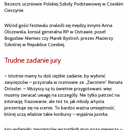
Bezecni, uczniowie Polskiej Szkoły Podstawowej w Czeskim
Cieszynie.
Wśród gości festiwalu znaleźli się między innymi Anna
Olszewska, konsul generalna RP w Ostrawie, poseł
Bogusław Niemiec czy Marek Bystroń, prezes Macierzy
Szkolnej w Republice Czeskiej.
Trudne zadanie jury
– Istotnie mamy tu dziś ciężkie zadanie, by wyłonić
zwycięzców – przyznała w rozmowie ze „Zwrotem” Renata
Drössler. – Wszyscy są tu świetnie przygotowani, więc
musimy zwracać uwagę na szczegóły. Nie tylko patrzeć na
intonację, frazowanie, ale też to, jak młody artysta
prezentuje się na scenie. To bardzo ważna umiejętność,
której uczą właśnie takie konkursy – wyjaśnia jurorka.
Jury wyłaniało zwycięzców wszystkich grup poza pierwszą –