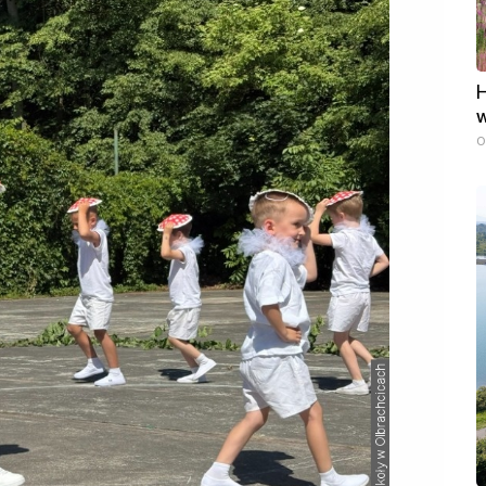
H
w
0