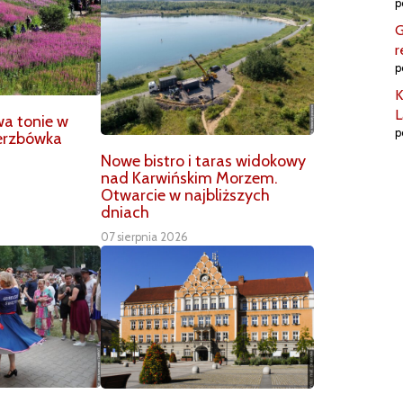
p
G
r
p
K
L
wa tonie w
p
ierzbówka
Nowe bistro i taras widokowy
nad Karwińskim Morzem.
Otwarcie w najbliższych
dniach
07 sierpnia 2026