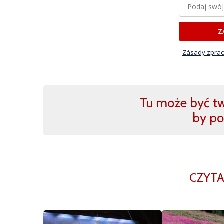
Z
Zásady zprac
Tu może być two
by po
CZYTA