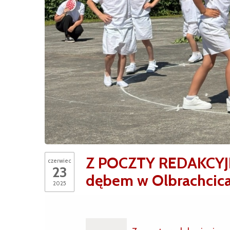
Z POCZTY REDAKCYJN
czerwiec
23
dębem w Olbrachcic
2025