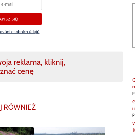
APISZ SIĘ!
ování osobních údajů
ja reklama, kliknij,
znać cenę
G
r
p
G
J RÓWNIEŻ
i
p
W
1