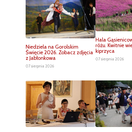
Hala Gąsienico
różu. Kwitnie w
Niedziela na Gorolskim
kiprzyca
Święcie 2026. Zobacz zdjęcia
z Jabłonkowa
07 sierpnia 2026
07 sierpnia 2026