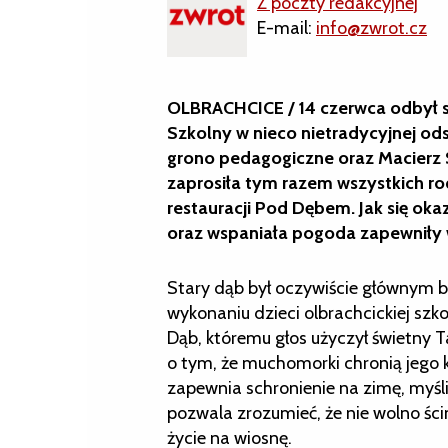
Z poczty redakcyjnej
E-mail:
info@zwrot.cz
OLBRACHCICE / 14 czerwca odbył s
Szkolny w nieco nietradycyjnej ods
grono pedagogiczne oraz Macierz S
zaprosiła tym razem wszystkich r
restauracji Pod Dębem. Jak się oka
oraz wspaniała pogoda zapewniły
Stary dąb był oczywiście głównym
wykonaniu dzieci olbrachcickiej szko
Dąb, któremu głos użyczył świetny 
o tym, że muchomorki chronią jego 
zapewnia schronienie na zimę, myś
pozwala zrozumieć, że nie wolno ści
życie na wiosnę.