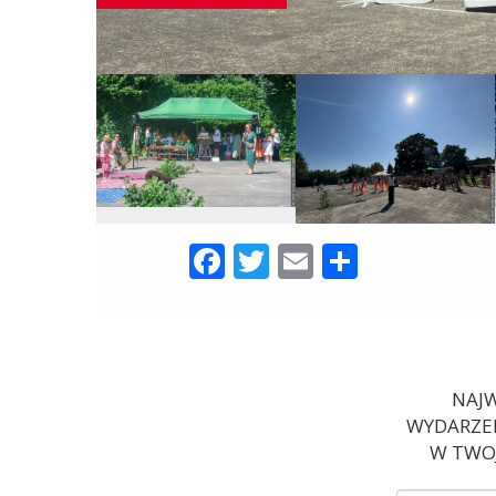
Facebook
Twitter
Email
Share
NAJW
WYDARZEN
W TWOJ