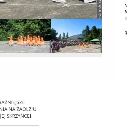
N
M
0
R
AŻNIEJSZE
IA NA ZAOLZIU
EJ SKRZYNCE!