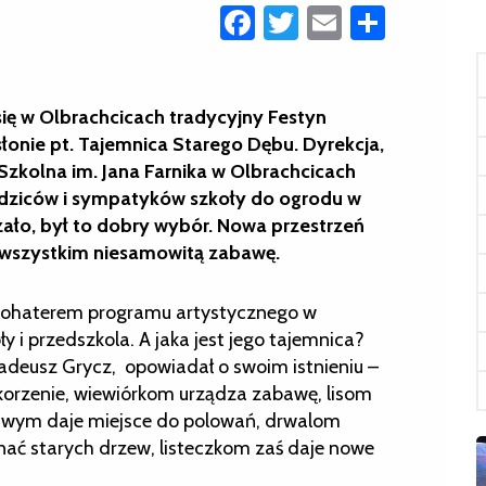
Facebook
Twitter
Email
Share
ię w Olbrachcicach tradycyjny Festyn
łonie pt. Tajemnica Starego Dębu. Dyrekcja,
zkolna im. Jana Farnika w Olbrachcicach
odziców i sympatyków szkoły do ogrodu w
zało, był to dobry wybór. Nowa przestrzeń
 wszystkim niesamowitą zabawę.
 bohaterem programu artystycznego w
ły i przedszkola. A jaka jest jego tajemnica?
Tadeusz Grycz, opowiadał o swoim istnieniu –
korzenie, wiewiórkom urządza zabawę, lisom
liwym daje miejsce do polowań, drwalom
nać starych drzew, listeczkom zaś daje nowe