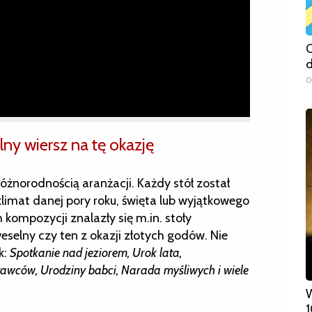
C
d
0
ny wiersz na tę okazję
norodnością aranżacji. Każdy stół został
limat danej pory roku, święta lub wyjątkowego
ompozycji znalazły się m.in. stoły
weselny czy ten z okazji złotych godów. Nie
k:
Spotkanie nad jeziorem, Urok lata,
tawców, Urodziny babci, Narada myśliwych i wiele
W
1