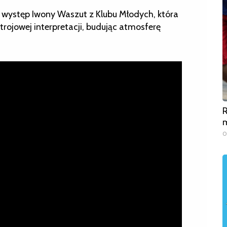
 występ Iwony Waszut z Klubu Młodych, która
rojowej interpretacji, budując atmosferę
R
m
0