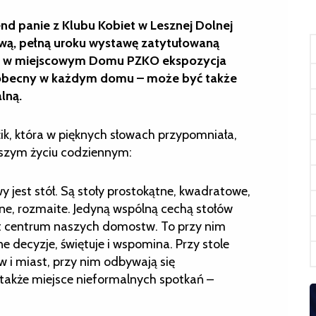
 panie z Klubu Kobiet w Lesznej Dolnej
wą, pełną uroku wystawę zatytułowaną
a w miejscowym Domu PZKO ekspozycja
ń obecny w każdym domu – może być także
lną.
k, która w pięknych słowach przypomniała,
aszym życiu codziennym:
est stół. Są stoły prostokątne, kwadratowe,
ane, rozmaite. Jedyną wspólną cechą stołów
est centrum naszych domostw. To przy nim
e decyzje, świętuje i wspomina. Przy stole
w i miast, przy nim odbywają się
 także miejsce nieformalnych spotkań –