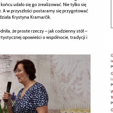
końcu udało się go zrealizować. Nie tylko się
e. A w przyszłości postaramy się przygotować
ziała Krystyna Kramarčik.
niła, że proste rzeczy – jak codzienny stół –
tystycznej opowieści o wspólnocie, tradycji i
G
r
p
G
i
p
W
1
p
G