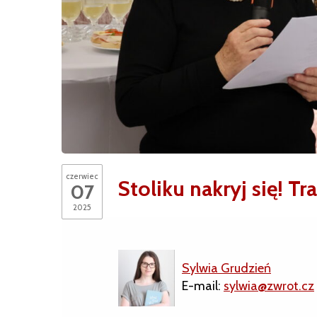
czerwiec
Stoliku nakryj się! 
07
2025
Sylwia Grudzień
E-mail:
sylwia@zwrot.cz