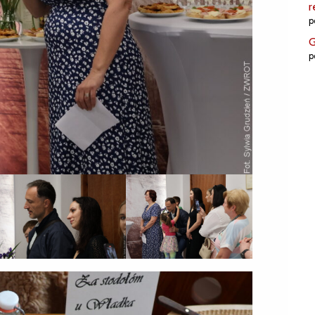
r
p
G
p