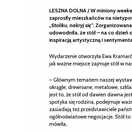
LESZNA DOLNA / W miniony weekend
zaprosiły mieszkańców na nietypo
„Stoliku, nakryj się”
. Zorganizowan
udowodniła, że stół – na co dzie
inspiracją artystyczną i sentymenta
Wydarzenie otworzyła Ewa Kramarči
jak ważne miejsce zajmuje stół w n
– Głównym tematem naszej wystawy j
okrągłe, drewniane, metalowe, szkl
jest to, że stół od dawien dawna j
spotyka się rodzina, podejmuje ważn
zasiadają też przedstawiciele państ
ogólnoświatowe negocjacje. Stół to
mówiła
.