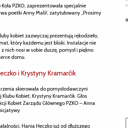
 Koła PZKO, zaprezentowała specjalnie
0
stwa poetki Anny Malíř, zatytułowany „Prosimy
R
uby kobiet zazwyczaj prezentują rękodzieło,
 który każdemu jest bliski. Instalacje nie
z nich nosi w sobie duszę, pomysł i piękno
 serce domu.
czko i Krystyny Kramarčik
arzenia skierowała do pomysłodawczyni
Klubu Kobiet, Krystyny Kramarčik. Głos
kcji Kobiet Zarządu Głównego PZKO – Anna
nicjatywy.
ałalności. Hania Heczko już od dłuższego