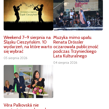
Weekend 7–9 sierpnia na
Muzyka mimo upału.
Śląsku Cieszyńskim. 10
Renata Drössler
wydarzeń, na które warto
oczarowała publiczność
się wybrać
podczas Trzynieckiego
Lata Kulturalnego
05 sierpnia 2026
04 sierpnia 2026
Věra Palkovská nie