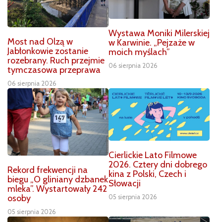
Wystawa Moniki Milerskiej
Most nad Olzą w
w Karwinie. „Pejzaże w
Jabłonkowie zostanie
moich myślach”
rozebrany. Ruch przejmie
06 sierpnia 2026
tymczasowa przeprawa
06 sierpnia 2026
Cierlickie Lato Filmowe
2026. Cztery dni dobrego
Rekord frekwencji na
kina z Polski, Czech i
biegu „O gliniany dzbanek
Słowacji
mleka”. Wystartowały 242
osoby
05 sierpnia 2026
05 sierpnia 2026