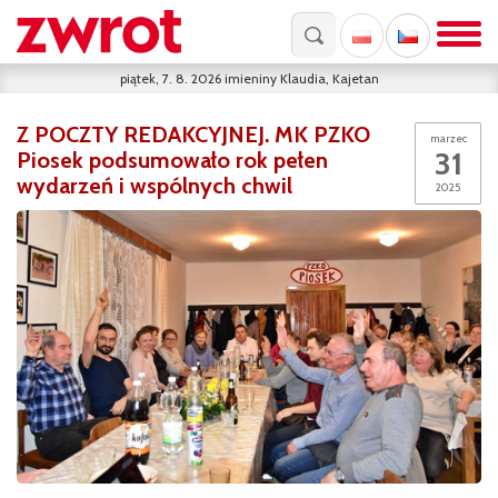
piątek, 7. 8. 2026
imieniny
Klaudia, Kajetan
Z POCZTY REDAKCYJNEJ. MK PZKO
marzec
31
Piosek podsumowało rok pełen
wydarzeń i wspólnych chwil
2025