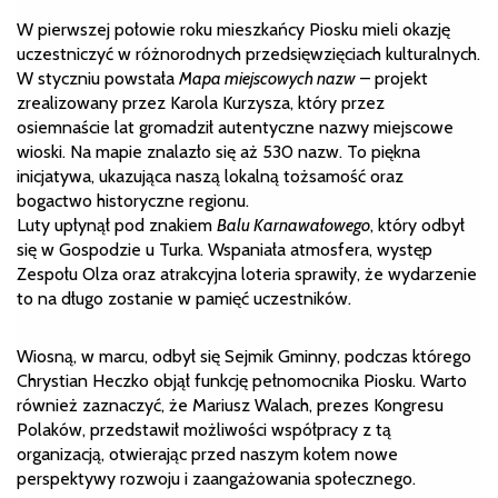
W pierwszej połowie roku mieszkańcy Piosku mieli okazję
uczestniczyć w różnorodnych przedsięwzięciach kulturalnych.
W styczniu powstała
Mapa miejscowych nazw
– projekt
zrealizowany przez Karola Kurzysza, który przez
osiemnaście lat gromadził autentyczne nazwy miejscowe
wioski. Na mapie znalazło się aż 530 nazw. To piękna
inicjatywa, ukazująca naszą lokalną tożsamość oraz
bogactwo historyczne regionu.
Luty upłynął pod znakiem
Balu Karnawałowego
, który odbył
się w Gospodzie u Turka. Wspaniała atmosfera, występ
Zespołu Olza oraz atrakcyjna loteria sprawiły, że wydarzenie
to na długo zostanie w pamięć uczestników.
Wiosną, w marcu, odbył się Sejmik Gminny, podczas którego
Chrystian Heczko objął funkcję pełnomocnika Piosku. Warto
również zaznaczyć, że Mariusz Walach, prezes Kongresu
Polaków, przedstawił możliwości współpracy z tą
organizacją, otwierając przed naszym kołem nowe
perspektywy rozwoju i zaangażowania społecznego.