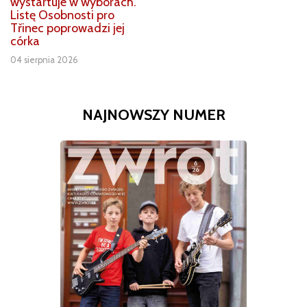
wystartuje w wyborach.
Listę Osobnosti pro
Třinec poprowadzi jej
córka
04 sierpnia 2026
NAJNOWSZY NUMER