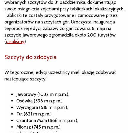
wybranych szczytów do 31 października, dokumentując
swoje osiągnięcia zdjęciami przy tabliczkach lokalizacyjnych.
Tabliczki te zostały przygotowane i zamocowane przez
organizatorów na szczytach gór. Uroczysta inauguracja
tegorocznej edycji zabawy zorganizowana 8 maja na
szczycie Jaworowego zgromadziła około 200 turystów
(
pisaliśmy
)
Szczyty do zdobycia
W tegorocznej edycji uczestnicy mieli okazję zdobywać
następujące szczyty:
Jaworowy (1032 m n.p.m.),
Osówka (396 m n.p.m.),
Wyrchgóra (518 m n.p.m.),
Tuł (621 m n.p.m.),
Czantoria Mała (866 m n.p.m.),
Mionsz (745 m n.p.m.),