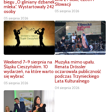
biegu „O gliniany dzbanek
Słowacji
mleka”. Wystartowały 242
osoby
05 sierpnia 2026
05 sierpnia 2026
Weekend 7–9 sierpnia na
Muzyka mimo upału.
Śląsku Cieszyńskim. 10
Renata Drössler
wydarzeń, na które warto
oczarowała publiczność
się wybrać
podczas Trzynieckiego
Lata Kulturalnego
05 sierpnia 2026
04 sierpnia 2026