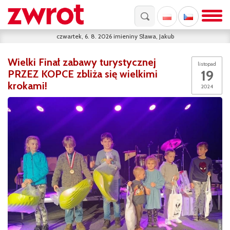
czwartek, 6. 8. 2026
imieniny
Sława, Jakub
Wielki Finał zabawy turystycznej
listopad
19
PRZEZ KOPCE zbliża się wielkimi
krokami!
2024