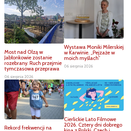
Wystawa Moniki Milerskiej
Most nad Olzą w
w Karwinie. „Pejzaże w
Jabłonkowie zostanie
moich myślach”
rozebrany. Ruch przejmie
06 sierpnia 2026
tymczasowa przeprawa
06 sierpnia 2026
Cierlickie Lato Filmowe
2026. Cztery dni dobrego
Rekord frekwencji na
kina z Polski, Czech i