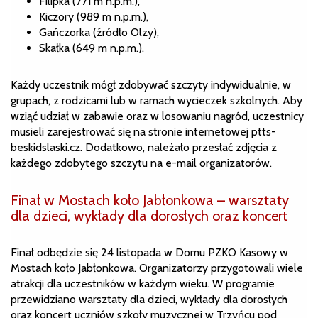
Filipka (771 m n.p.m.),
Kiczory (989 m n.p.m.),
Gańczorka (źródło Olzy),
Skałka (649 m n.p.m.).
Każdy uczestnik mógł zdobywać szczyty indywidualnie, w
grupach, z rodzicami lub w ramach wycieczek szkolnych. Aby
wziąć udział w zabawie oraz w losowaniu nagród, uczestnicy
musieli zarejestrować się na stronie internetowej ptts-
beskidslaski.cz. Dodatkowo, należało przesłać zdjęcia z
każdego zdobytego szczytu na e-mail organizatorów.
Finał w Mostach koło Jabłonkowa – warsztaty
dla dzieci, wykłady dla dorosłych oraz koncert
Finał odbędzie się 24 listopada w Domu PZKO Kasowy w
Mostach koło Jabłonkowa. Organizatorzy przygotowali wiele
atrakcji dla uczestników w każdym wieku. W programie
przewidziano warsztaty dla dzieci, wykłady dla dorosłych
oraz koncert uczniów szkoły muzycznej w Trzyńcu pod