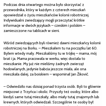
Podczas dnia otwartego można było skorzystać z
przewodnika, który w każdym z czterech mieszkań
opowiedział o życiu mieszkańców kolonii robotniczej.
Indywidualni zwiedzający mogli przeczytać krótkie
informacje w dwóch językach – czeskim i polskim –
zamieszczone na tablicach w sieni.
Wśród zwiedzających byli również dawni mieszkańcy kolonii
robotniczej na Borku. – Mieszkałem tu na początku lat 60.
Byłem wtedy mały. Mieszkaliśmy tu w trójkę – mama, mój
brat i ja. Mama pracowała w werku, więc dostała to
mieszkanie. My już nie mieliśmy żadnych zwierząt
hodowlanych, jedynie babcia jeszcze miała, ale ona
mieszkała dalej, za boiskiem – wspominał Jan Žikovič.
– Odwiedziło nas dzisiaj ponad trzysta osób. Byli to głównie
miejscowi z Trzyńca i okolic. Przyszły też osoby, które albo
kiedyś same tutaj mieszkały, albo miały tutaj znajomych lub
krewnych, których odwiedzali. Szczególnie te osoby był