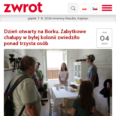
piątek, 7. 8. 2026
imieniny
Klaudia, Kajetan
Dzień otwarty na Borku. Zabytkowe
maj
04
chałupy w byłej kolonii zwiedziło
ponad trzysta osób
2024