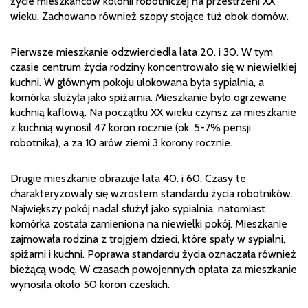
życie mieszkańców kolonii robotniczej na przestrzeni XX
wieku. Zachowano również szopy stojące tuż obok domów.
Pierwsze mieszkanie odzwierciedla lata 20. i 30. W tym
czasie centrum życia rodziny koncentrowało się w niewielkiej
kuchni. W głównym pokoju ulokowana była sypialnia, a
komórka służyła jako spiżarnia. Mieszkanie było ogrzewane
kuchnią kaflową. Na początku XX wieku czynsz za mieszkanie
z kuchnią wynosił 47 koron rocznie (ok. 5-7% pensji
robotnika), a za 10 arów ziemi 3 korony rocznie.
Drugie mieszkanie obrazuje lata 40. i 60. Czasy te
charakteryzowały się wzrostem standardu życia robotników.
Największy pokój nadal służył jako sypialnia, natomiast
komórka została zamieniona na niewielki pokój. Mieszkanie
zajmowała rodzina z trojgiem dzieci, które spały w sypialni,
spiżarni i kuchni. Poprawa standardu życia oznaczała również
bieżącą wodę. W czasach powojennych opłata za mieszkanie
wynosiła około 50 koron czeskich.