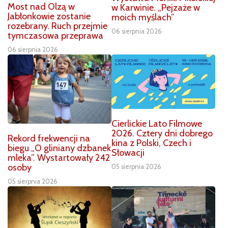
Most nad Olzą w
w Karwinie. „Pejzaże w
Jabłonkowie zostanie
moich myślach”
rozebrany. Ruch przejmie
06 sierpnia 2026
tymczasowa przeprawa
06 sierpnia 2026
Cierlickie Lato Filmowe
2026. Cztery dni dobrego
Rekord frekwencji na
kina z Polski, Czech i
biegu „O gliniany dzbanek
Słowacji
mleka”. Wystartowały 242
osoby
05 sierpnia 2026
05 sierpnia 2026