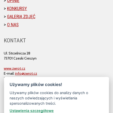
OPINIE
KONKURSY
GALERIA ZDJĘĆ
O NAS
KONTAKT
Ul. Strzelnicza 28
73701 Czeski Cieszyn
www.zwrot.cz
E-mail:
info@zwrot.cz
Tel. i faks: 558 711 582
Używamy plików cookies!
Używamy plików cookies do analizy danych o
naszych odwiedzających i wyświetlania
spersonalizowanych treści.
Ustawienia szczegółowe