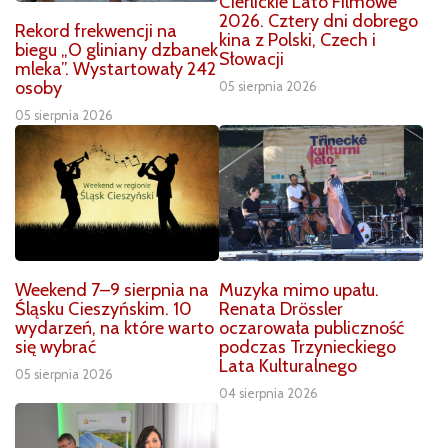
Cierlickie Lato Filmowe
2026. Cztery dni dobrego
Rekord frekwencji na
kina z Polski, Czech i
biegu „O gliniany dzbanek
Słowacji
mleka”. Wystartowały 242
osoby
05 sierpnia 2026
05 sierpnia 2026
Weekend 7–9 sierpnia na
Muzyka mimo upału.
Śląsku Cieszyńskim. 10
Renata Drössler
wydarzeń, na które warto
oczarowała publiczność
się wybrać
podczas Trzynieckiego
Lata Kulturalnego
05 sierpnia 2026
04 sierpnia 2026