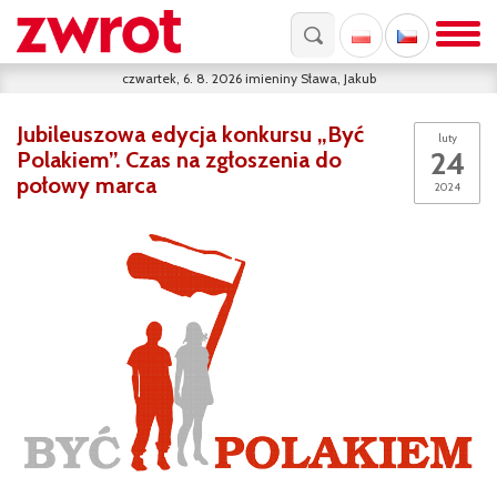
czwartek, 6. 8. 2026
imieniny
Sława, Jakub
Jubileuszowa edycja konkursu „Być
luty
24
Polakiem”. Czas na zgłoszenia do
połowy marca
2024