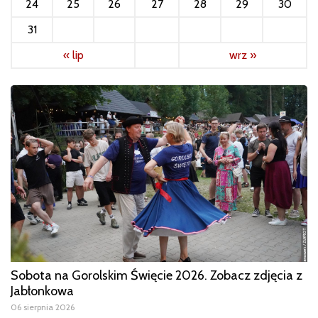
24
25
26
27
28
29
30
31
« lip
wrz »
Sobota na Gorolskim Święcie 2026. Zobacz zdjęcia z
Jabłonkowa
06 sierpnia 2026