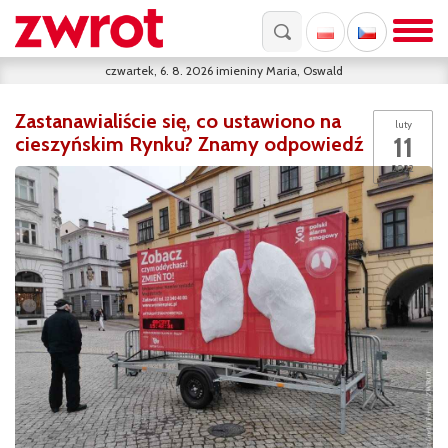
czwartek, 6. 8. 2026
imieniny
Maria, Oswald
Zastanawialiście się, co ustawiono na
luty
11
cieszyńskim Rynku? Znamy odpowiedź
2022