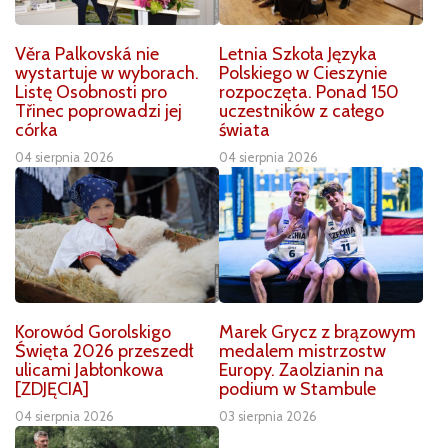
Věra Palkovská nie
Letnia Szkoła Języka
wystartuje w wyborach.
Polskiego w Cieszynie
Listę Osobnosti pro
rozpoczęta. Ponad 150
Třinec poprowadzi jej
uczestników z całego
córka
świata
04 sierpnia 2026
04 sierpnia 2026
Korowód Gorolskigo
Marek Grycz z brązowym
Święta 2026 przeszedł
medalem mistrzostw
ulicami Jabłonkowa
Europy. Zaolzianin na
[ZDJĘCIA]
podium w Stambule
04 sierpnia 2026
03 sierpnia 2026