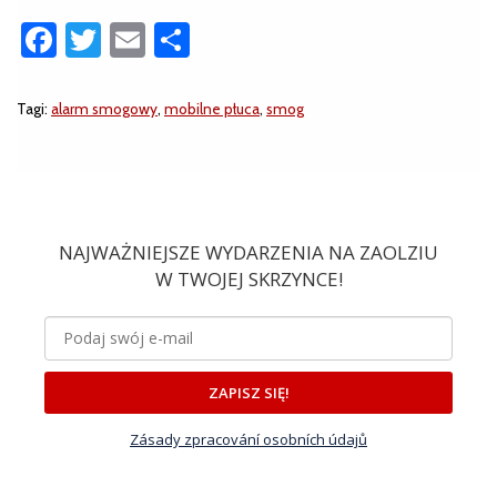
Facebook
Twitter
Email
Share
Tagi:
alarm smogowy
,
mobilne płuca
,
smog
NAJWAŻNIEJSZE WYDARZENIA NA ZAOLZIU
W TWOJEJ SKRZYNCE!
ZAPISZ SIĘ!
Zásady zpracování osobních údajů