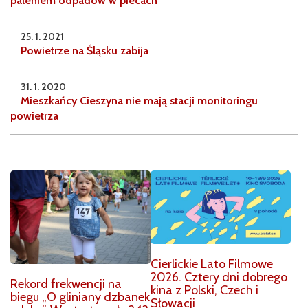
paleniem odpadów w piecach
25. 1. 2021
Powietrze na Śląsku zabija
31. 1. 2020
Mieszkańcy Cieszyna nie mają stacji monitoringu
powietrza
Cierlickie Lato Filmowe
2026. Cztery dni dobrego
Rekord frekwencji na
kina z Polski, Czech i
biegu „O gliniany dzbanek
Słowacji