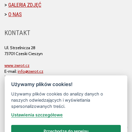
GALERIA ZDJĘĆ
O NAS
KONTAKT
Ul. Strzelnicza 28
73701 Czeski Cieszyn
www.zwrot.cz
E-mail:
info@zwrot.cz
Tel. i faks: 558 711 582
Używamy plików cookies!
Używamy plików cookies do analizy danych o
naszych odwiedzających i wyświetlania
spersonalizowanych treści.
Ustawienia szczegółowe
Przechodzę do serwisu