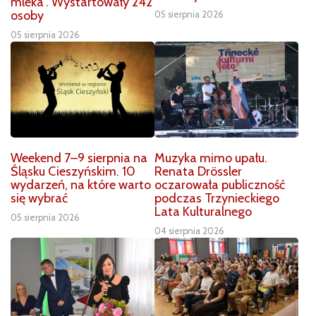
mleka”. Wystartowały 242
osoby
05 sierpnia 2026
05 sierpnia 2026
Weekend 7–9 sierpnia na
Muzyka mimo upału.
Śląsku Cieszyńskim. 10
Renata Drössler
wydarzeń, na które warto
oczarowała publiczność
się wybrać
podczas Trzynieckiego
Lata Kulturalnego
05 sierpnia 2026
04 sierpnia 2026