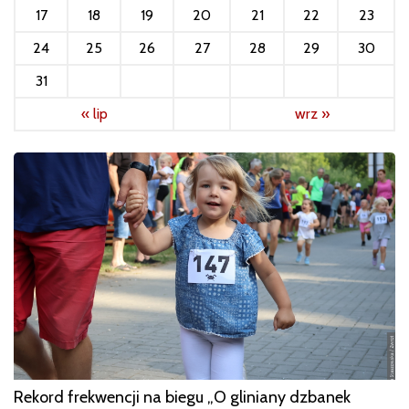
17
18
19
20
21
22
23
24
25
26
27
28
29
30
31
« lip
wrz »
Rekord frekwencji na biegu „O gliniany dzbanek