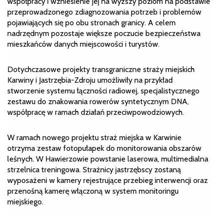
współpracy i wzniesienie jej na wyższy poziom na podstawie
przeprowadzonego zdiagnozowania potrzeb i problemów
pojawiających się po obu stronach granicy. A celem
nadrzędnym pozostaje większe poczucie bezpieczeństwa
mieszkańców danych miejscowości i turystów.
Dotychczasowe projekty transgraniczne straży miejskich
Karwiny i Jastrzębia-Zdroju umożliwiły na przykład
stworzenie systemu łączności radiowej, specjalistycznego
zestawu do znakowania rowerów syntetycznym DNA,
współpracę w ramach działań przeciwpowodziowych.
W ramach nowego projektu straż miejska w Karwinie
otrzyma zestaw fotopułapek do monitorowania obszarów
leśnych. W Hawierzowie powstanie laserowa, multimedialna
strzelnica treningowa. Strażnicy jastrzębscy zostaną
wyposażeni w kamery rejestrujące przebieg interwencji oraz
przenośną kamerę włączoną w system monitoringu
miejskiego.