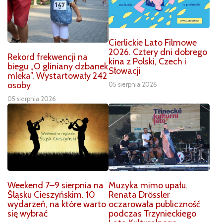
Cierlickie Lato Filmowe
2026. Cztery dni dobrego
Rekord frekwencji na
kina z Polski, Czech i
biegu „O gliniany dzbanek
Słowacji
mleka”. Wystartowały 242
osoby
05 sierpnia 2026
05 sierpnia 2026
Weekend 7–9 sierpnia na
Muzyka mimo upału.
Śląsku Cieszyńskim. 10
Renata Drössler
wydarzeń, na które warto
oczarowała publiczność
się wybrać
podczas Trzynieckiego