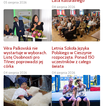
Lata Kulturalnego
05 sierpnia 2026
04 sierpnia 2026
Věra Palkovská nie
Letnia Szkoła Języka
wystartuje w wyborach.
Polskiego w Cieszynie
Listę Osobnosti pro
rozpoczęta. Ponad 150
Třinec poprowadzi jej
uczestników z całego
córka
świata
04 sierpnia 2026
04 sierpnia 2026