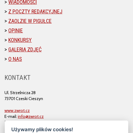
WIADOMOŚCI
Z POCZTY REDAKCYJNEJ
ZAOLZIE W PIGUŁCE
OPINIE
KONKURSY
GALERIA ZDJĘĆ
O NAS
KONTAKT
Ul. Strzelnicza 28
73701 Czeski Cieszyn
www.zwrot.cz
E-mail:
info@zwrot.cz
Tel. i faks: 558 711 582
Używamy plików cookies!