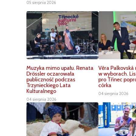
05 sierpnia 2026
Muzyka mimo upału. Renata
Věra Palkovská 
Drössler oczarowała
w wyborach. Li
publiczność podczas
pro Třinec popr
Trzynieckiego Lata
córka
Kulturalnego
04 sierpnia 2026
04 sierpnia 2026