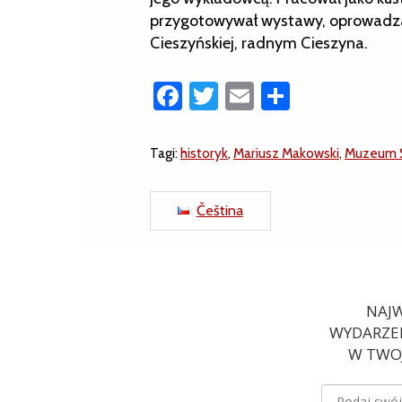
przygotowywał wystawy, oprowadzał
Cieszyńskiej, radnym Cieszyna.
Facebook
Twitter
Email
Share
Tagi:
historyk
,
Mariusz Makowski
,
Muzeum Ś
Čeština
NAJW
WYDARZEN
W TWOJ