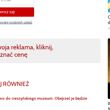
APISZ SIĘ!
C
d
ování osobních údajů
0
ja reklama, kliknij,
znać cenę
J RÓWNIEŻ
ano do cieszyńskiego muzeum. Obejrzeć je będzie
W
1