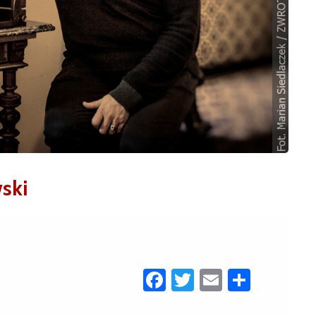
ski
Facebook
Twitter
Email
Share