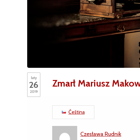
luty
Zmarł Mariusz Makow
26
2019
Čeština
Czesława Rudnik