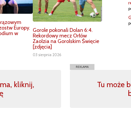
r
p
G
 brązowym
p
ostw Europy.
Gorole pokonali Dolan 6:4.
podium w
Rekordowy mecz Orłów
Zaolzia na Gorolskim Święcie
[zdjęcia]
03 sierpnia 2026
REKLAMA
a, kliknij,
Tu może by
ę