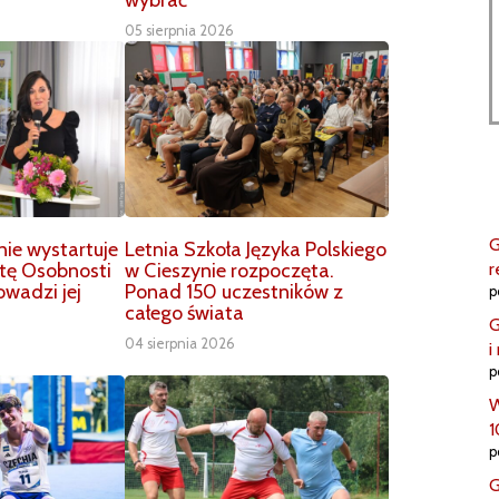
wybrać
05 sierpnia 2026
G
nie wystartuje
Letnia Szkoła Języka Polskiego
r
stę Osobnosti
w Cieszynie rozpoczęta.
owadzi jej
Ponad 150 uczestników z
p
całego świata
G
04 sierpnia 2026
i
p
W
1
p
G