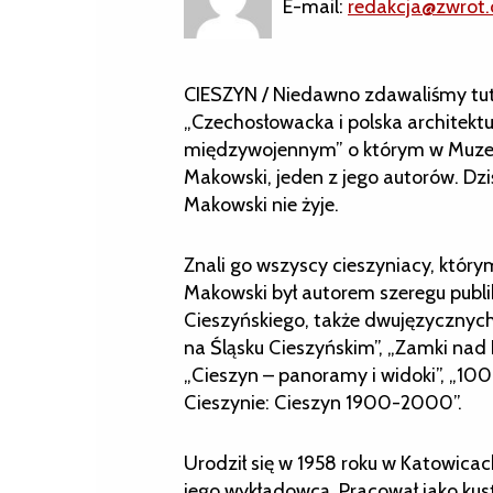
E-mail:
redakcja@zwrot.
CIESZYN / Niedawno zdawaliśmy tuta
„Czechosłowacka i polska architektu
międzywojennym” o którym w Muzeu
Makowski, jeden z jego autorów. Dz
Makowski nie żyje.
Znali go wszyscy cieszyniacy, którym
Makowski był autorem szeregu publi
Cieszyńskiego, także dwujęzycznych 
na Śląsku Cieszyńskim”, „Zamki nad 
„Cieszyn – panoramy i widoki”, „10
Cieszynie: Cieszyn 1900-2000”.
Urodził się w 1958 roku w Katowicac
jego wykładowcą. Pracował jako ku