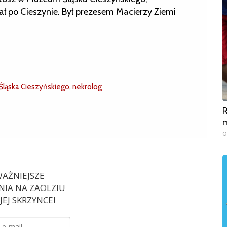
 po Cieszynie. Był prezesem Macierzy Ziemi
ląska Cieszyńskiego
,
nekrolog
R
m
0
AŻNIEJSZE
IA NA ZAOLZIU
EJ SKRZYNCE!