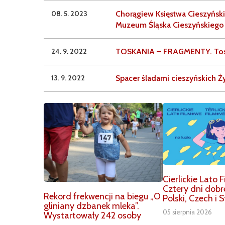
08. 5. 2023
Chorągiew Księstwa Cieszyńsk
Muzeum Śląska Cieszyńskiego 
24. 9. 2022
TOSKANIA – FRAGMENTY. Tosk
13. 9. 2022
Spacer śladami cieszyńskich Ży
Cierlickie Lato
Cztery dni dobr
Rekord frekwencji na biegu „O
Polski, Czech i 
gliniany dzbanek mleka”.
05 sierpnia 2026
Wystartowały 242 osoby