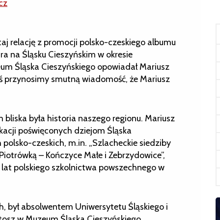
cz
j relację z promocji polsko-czeskiego albumu
ra na Śląsku Cieszyńskim w okresie
m Śląska Cieszyńskiego opowiadał Mariusz
iś przynosimy smutną wiadomość, że Mariusz
 bliska była historia naszego regionu. Mariusz
kacji poświęconych dziejom Śląska
polsko-czeskich, m.in. „Szlacheckie siedziby
Piotrówką – Kończyce Małe i Zebrzydowice”,
0 lat polskiego szkolnictwa powszechnego w
h, był absolwentem Uniwersytetu Śląskiego i
stosz w Muzeum Śląska Cieszyńskiego,