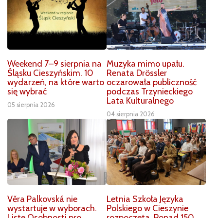
Weekend 7–9 sierpnia na
Muzyka mimo upału.
Śląsku Cieszyńskim. 10
Renata Drössler
wydarzeń, na które warto
oczarowała publiczność
się wybrać
podczas Trzynieckiego
Lata Kulturalnego
05 sierpnia 2026
04 sierpnia 2026
Věra Palkovská nie
Letnia Szkoła Języka
wystartuje w wyborach.
Polskiego w Cieszynie
Listę Osobnosti pro
rozpoczęta. Ponad 150