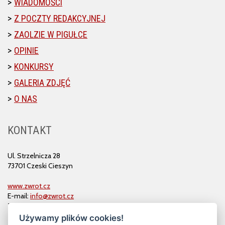
WIADOMOŚCI
Z POCZTY REDAKCYJNEJ
ZAOLZIE W PIGUŁCE
OPINIE
KONKURSY
GALERIA ZDJĘĆ
O NAS
KONTAKT
Ul. Strzelnicza 28
73701 Czeski Cieszyn
www.zwrot.cz
E-mail:
info@zwrot.cz
Tel. i faks: 558 711 582
Używamy plików cookies!