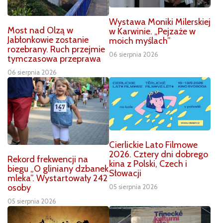
Wystawa Moniki Milerskiej
Most nad Olzą w
w Karwinie. „Pejzaże w
Jabłonkowie zostanie
moich myślach”
rozebrany. Ruch przejmie
06 sierpnia 2026
tymczasowa przeprawa
06 sierpnia 2026
Cierlickie Lato Filmowe
2026. Cztery dni dobrego
Rekord frekwencji na
kina z Polski, Czech i
biegu „O gliniany dzbanek
Słowacji
mleka”. Wystartowały 242
osoby
05 sierpnia 2026
05 sierpnia 2026