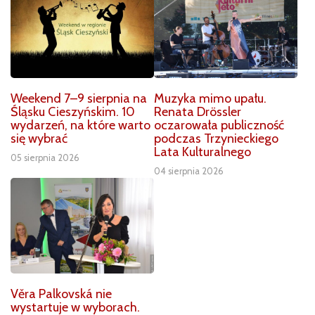
Weekend 7–9 sierpnia na
Muzyka mimo upału.
Śląsku Cieszyńskim. 10
Renata Drössler
wydarzeń, na które warto
oczarowała publiczność
się wybrać
podczas Trzynieckiego
Lata Kulturalnego
05 sierpnia 2026
04 sierpnia 2026
Věra Palkovská nie
wystartuje w wyborach.