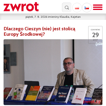
piątek, 7. 8. 2026
imieniny
Klaudia, Kajetan
Dlaczego Cieszyn (nie) jest stolicą
czerwiec
29
Europy Środkowej?
2017