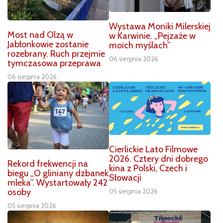
Wystawa Moniki Milerskiej
Most nad Olzą w
w Karwinie. „Pejzaże w
Jabłonkowie zostanie
moich myślach”
rozebrany. Ruch przejmie
06 sierpnia 2026
tymczasowa przeprawa
06 sierpnia 2026
Cierlickie Lato Filmowe
2026. Cztery dni dobrego
Rekord frekwencji na
kina z Polski, Czech i
biegu „O gliniany dzbanek
Słowacji
mleka”. Wystartowały 242
osoby
05 sierpnia 2026
05 sierpnia 2026