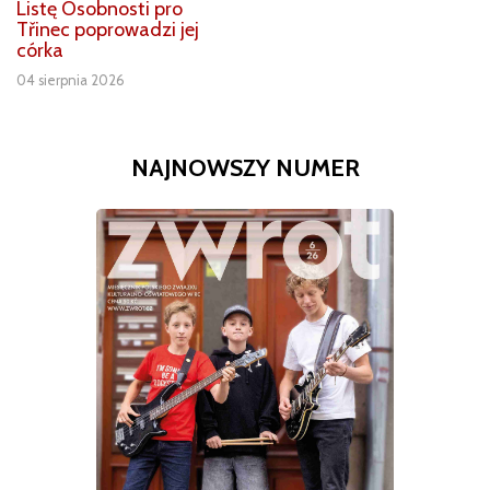
Listę Osobnosti pro
Třinec poprowadzi jej
córka
04 sierpnia 2026
NAJNOWSZY NUMER