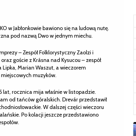
 w Jabłonkowie bawiono się na ludową nutę.
yczna pod nazwą Dwo w jednym miechu.
prezy – Zespół Folklorystyczny Zaolzi i
oraz goście z Krásna nad Kysucou – zespół
a Lipka, Marian Waszut, a wieczorem
h miejscowych muzyków.
 lat, rocznica mija właśnie w listopadzie.
gram od tańców góralskich. Drevár przedstawił
chodniosłowackie. W dalszej części wieczoru
lańskie. Po kolacji jeszcze przedstawiono
espołów.