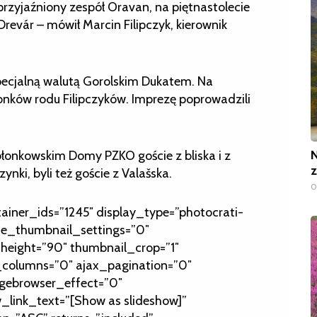
aprzyjaźniony zespół Oravan, na piętnastolecie
Drevár – mówił Marcin Filipczyk, kierownik
specjalną walutą Gorolskim Dukatem. Na
nków rodu Filipczyków. Imprezę poprowadzili
N
błonkowskim Domy PZKO goście z bliska i z
z
ynki, byli też goście z Valašska.
0
tainer_ids=”1245″ display_type=”photocrati-
de_thumbnail_settings=”0″
height=”90″ thumbnail_crop=”1″
olumns=”0″ ajax_pagination=”0″
gebrowser_effect=”0″
_link_text=”[Show as slideshow]”