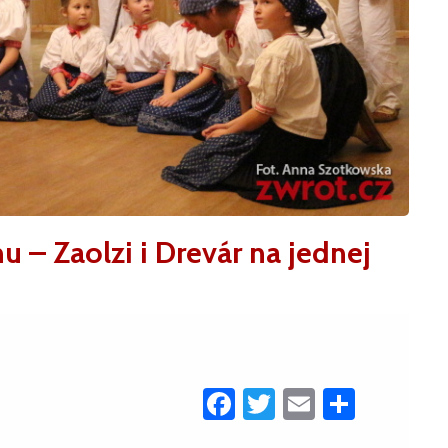
– Zaolzi i Drevár na jednej
Facebook
Twitter
Email
Share