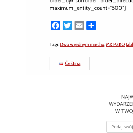
order_by=”sortorder” order_directi
maximum_entity_count=”500″]
Facebook
Twitter
Email
Share
Tagi:
Dwo w jednym miechu
,
MK PZKO Jab
Čeština
NAJW
WYDARZEN
W TWOJ