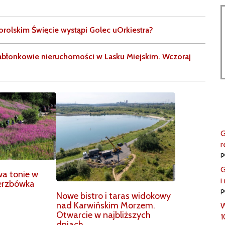
orolskim Święcie wystąpi Golec uOrkiestra?
abłonkowie nieruchomości w Lasku Miejskim. Wczoraj
G
r
p
G
wa tonie w
i
ierzbówka
p
Nowe bistro i taras widokowy
nad Karwińskim Morzem.
W
Otwarcie w najbliższych
1
dniach