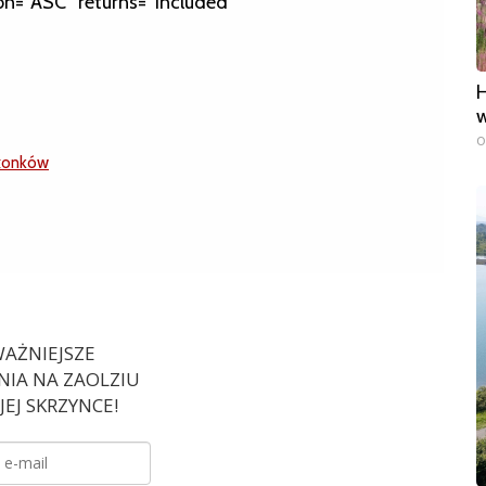
on=”ASC” returns=”included”
H
w
0
łonków
AŻNIEJSZE
IA NA ZAOLZIU
EJ SKRZYNCE!