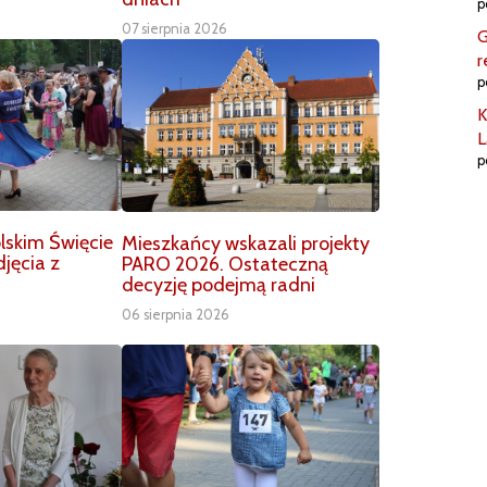
p
07 sierpnia 2026
G
r
p
K
L
p
lskim Święcie
Mieszkańcy wskazali projekty
jęcia z
PARO 2026. Ostateczną
decyzję podejmą radni
06 sierpnia 2026