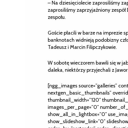
– Na dziesięciolecie zaprosiliśmy z
zaprosiliśmy zaprzyjaźniony zespół 
zespołu.
Goście płacili w barze na imprezie 
banknotach widnieją podobizny czło
Tadeusz i Marcin Filipczykowie.
W sobotę wieczorem bawili się w ja
daleka, niektórzy przyjechali z Jaworz
[ngg_images source=”galleries” con
nextgen_basic_thumbnails” overri
thumbnail_width=”120″ thumbnail_
images_per_page=”0″ number_of_c
show_all_in_lightbox=”0″ use_ima
show_slideshow_link=”0″ slideshow