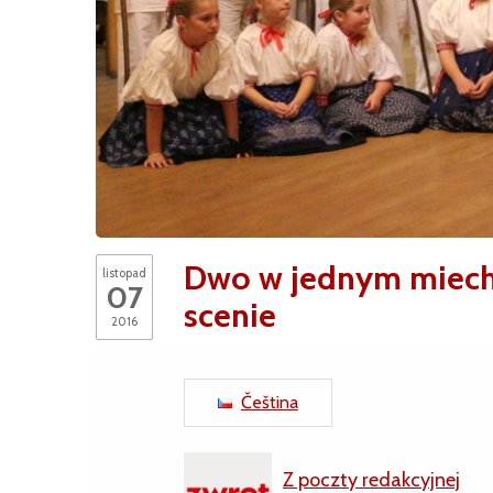
Dwo w jednym miechu 
listopad
07
scenie
2016
Čeština
Z poczty redakcyjnej