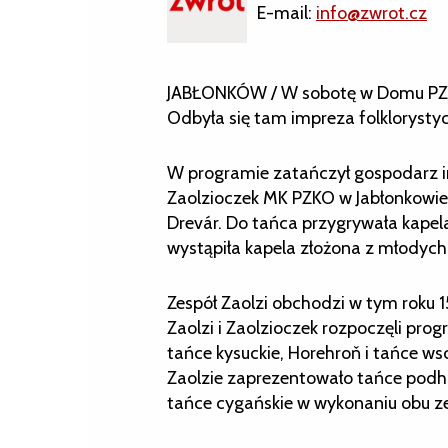
E-mail:
info@zwrot.cz
JABŁONKÓW / W sobotę w Domu PZKO
Odbyła się tam impreza folkloryst
W programie zatańczył gospodarz im
Zaolzioczek MK PZKO w Jabłonkowie 
Drevár. Do tańca przygrywała kapel
wystąpiła kapela złożona z młodyc
Zespół Zaolzi obchodzi w tym roku 15
Zaolzi i Zaolzioczek rozpoczęli pro
tańce kysuckie, Horehroň i tańce ws
Zaolzie zaprezentowało tańce podha
tańce cygańskie w wykonaniu obu z