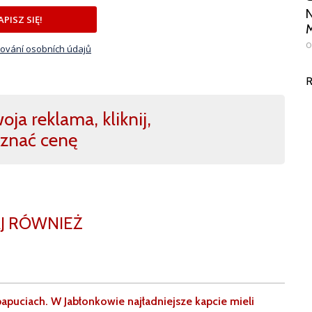
N
APISZ SIĘ!
M
0
ování osobních údajů
R
ja reklama, kliknij,
znać cenę
J RÓWNIEŻ
apuciach. W Jabłonkowie najładniejsze kapcie mieli