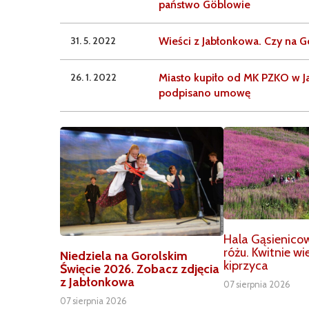
państwo Göblowie
31. 5. 2022
Wieści z Jabłonkowa. Czy na G
26. 1. 2022
Miasto kupiło od MK PZKO w J
podpisano umowę
Hala Gąsienico
różu. Kwitnie w
Niedziela na Gorolskim
kiprzyca
Święcie 2026. Zobacz zdjęcia
z Jabłonkowa
07 sierpnia 2026
07 sierpnia 2026