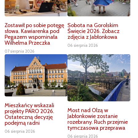
Zostawił po sobie potęgę
Sobota na Gorolskim
słowa. Kawiarenka pod
Święcie 2026. Zobacz
Pegazem wspominała
zdjęcia z Jabłonkowa
Wilhelma Przeczka
06 sierpnia 2026
07 sierpnia 2026
Mieszkańcy wskazali
Most nad Olzą w
projekty PARO 2026.
Jabłonkowie zostanie
Ostateczną decyzję
rozebrany. Ruch przejmie
podejmą radni
tymczasowa przeprawa
06 sierpnia 2026
06 sierpnia 2026