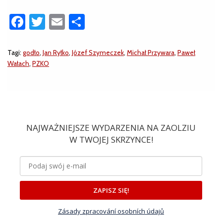
Facebook
Twitter
Email
Share
Tagi:
godło
,
Jan Ryłko
,
Józef Szymeczek
,
Michał Przywara
,
Paweł
Wałach
,
PZKO
NAJWAŻNIEJSZE WYDARZENIA NA ZAOLZIU
W TWOJEJ SKRZYNCE!
ZAPISZ SIĘ!
Zásady zpracování osobních údajů