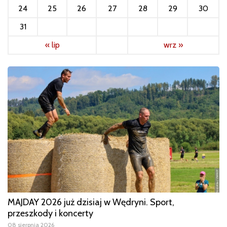
24
25
26
27
28
29
30
31
« lip
wrz »
MAJDAY 2026 już dzisiaj w Wędryni. Sport,
przeszkody i koncerty
08 sierpnia 2026