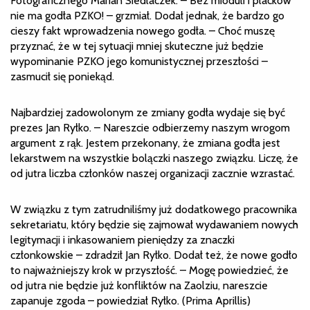
Fotograficznego Marian Siedlaczek. – Bez mioduli i placków
nie ma godła PZKO! – grzmiał. Dodał jednak, że bardzo go
cieszy fakt wprowadzenia nowego godła. – Choć muszę
przyznać, że w tej sytuacji mniej skuteczne już będzie
wypominanie PZKO jego komunistycznej przeszłości –
zasmucił się poniekąd.
Najbardziej zadowolonym ze zmiany godła wydaje się być
prezes Jan Ryłko. – Nareszcie odbierzemy naszym wrogom
argument z rąk. Jestem przekonany, że zmiana godła jest
lekarstwem na wszystkie bolączki naszego związku. Liczę, że
od jutra liczba członków naszej organizacji zacznie wzrastać.
W związku z tym zatrudniliśmy już dodatkowego pracownika
sekretariatu, który będzie się zajmował wydawaniem nowych
legitymacji i inkasowaniem pieniędzy za znaczki
członkowskie – zdradził Jan Ryłko. Dodał też, że nowe godło
to najważniejszy krok w przyszłość. – Mogę powiedzieć, że
od jutra nie będzie już konfliktów na Zaolziu, nareszcie
zapanuje zgoda – powiedział Ryłko. (Prima Aprillis)