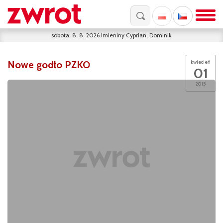
sobota, 8. 8. 2026
imieniny
Cyprian, Dominik
Nowe godło PZKO
kwiecień
01
2015