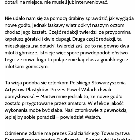
dotarli na miejsce, nie musieli już interweniować.
Nie udało nam się za pomocą drabiny sprawdzić, jak wygląda
nowe godło, jednak łaskawy wiatr odkrył naszym oczom
chociaż jego kształt. Część redakcji twierdzi, że przypomina
kapelusz góralski i dwie ciupagi. Druga część redakcji, ta
mieszkająca „na dołach”, twierdzi zaś, że to na pewno dwa
młotki górnicze. Istnieje więc spore prawdopodobieństwo
tego, że nowe logo to połączenie kapelusza góralskiego z
młotkami górniczymi.
Ta wizja podoba się członkom Polskiego Stowarzyszenia
Artystów Plastyków. Prezes Paweł Wałach chwali
pomysłowość. – Martwi mnie jednak to, że nowe godło
zostało przygotowane przez amatora. W efekcie jakość
wykonania może być słaba. Nasi członkowie z pewnością
lepiej by sobie poradzili – powiedział Wałach.
Odmienne zdanie ma prezes Zaolziańskiego Towarzystwa