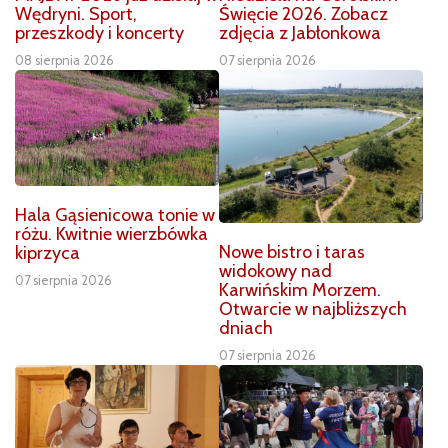
Wędryni. Sport,
Święcie 2026. Zobacz
przeszkody i koncerty
zdjęcia z Jabłonkowa
08 sierpnia 2026
07 sierpnia 2026
Hala Gąsienicowa tonie w
różu. Kwitnie wierzbówka
Nowe bistro i taras
kiprzyca
widokowy nad
07 sierpnia 2026
Karwińskim Morzem.
Otwarcie w najbliższych
dniach
07 sierpnia 2026