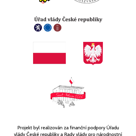
Projekt byl realizován za finanční podpory Úřadu
vlády České republiky a Rady vlády pro národnostní